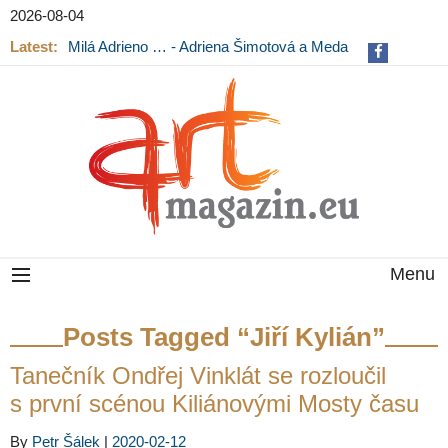
2026-08-04
Latest:
Milá Adrieno … - Adriena Šimotová a Meda
Mládková na výstavě v Museu Kampa
Menu
Posts Tagged “Jiří Kylián”
Tanečník Ondřej Vinklát se rozloučil
s první scénou Kiliánovými Mosty času
By
Petr Šálek
|
2020-02-12