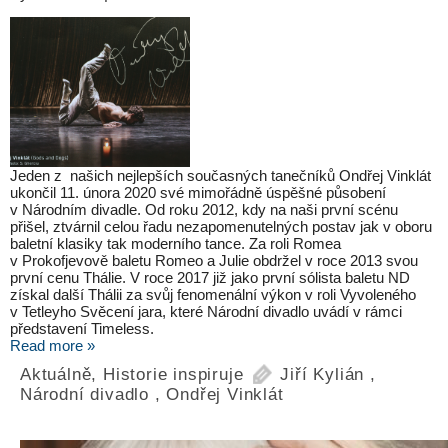
Jeden z našich nejlepších současných tanečníků Ondřej Vinklát
ukončil 11. února 2020 své mimořádně úspěšné působení
v Národním divadle. Od roku 2012, kdy na naši první scénu
přišel, ztvárnil celou řadu nezapomenutelných postav jak v oboru
baletní klasiky tak moderního tance. Za roli Romea
v Prokofjevově baletu Romeo a Julie obdržel v roce 2013 svou
první cenu Thálie. V roce 2017 již jako první sólista baletu ND
získal další Thálii za svůj fenomenální výkon v roli Vyvoleného
v Tetleyho Svěcení jara, které Národní divadlo uvádí v rámci
představení Timeless.
Read more »
Aktuálně
,
Historie inspiruje
Jiří Kylián
,
Národní divadlo
,
Ondřej Vinklát