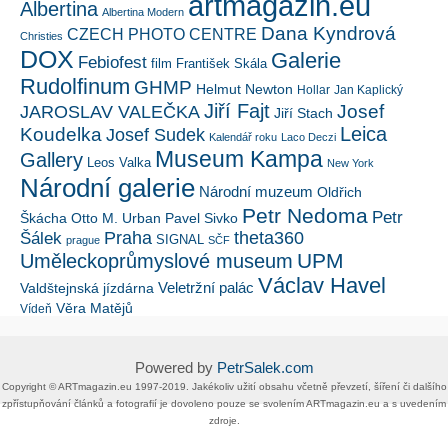
artmagazin.eu
Albertina
Albertina Modern
Dana Kyndrová
CZECH PHOTO CENTRE
Christies
DOX
Galerie
Febiofest
film
František Skála
Rudolfinum
GHMP
Helmut Newton
Hollar
Jan Kaplický
Jiří Fajt
Josef
JAROSLAV VALEČKA
Jiří Stach
Leica
Koudelka
Josef Sudek
Kalendář roku
Laco Deczi
Museum Kampa
Gallery
Leos Valka
New York
Národní galerie
Národní muzeum
Oldřich
Petr Nedoma
Petr
Škácha
Otto M. Urban
Pavel Sivko
Šálek
Praha
theta360
SIGNAL
prague
SČF
UPM
Uměleckoprůmyslové museum
Václav Havel
Veletržní palác
Valdštejnská jízdárna
Věra Matějů
Vídeň
Powered by
PetrSalek.com
Copyright ©​ ​​ARTmagazin.eu ​1997-2019​.​ Jakékoliv užití obsahu včetně převzetí, šíření či dalšího
zpřístupňování článků a fotografií je dovoleno pouze se svolením ​ARTmagazin.eu​ ​a s uvedením
zdroje.