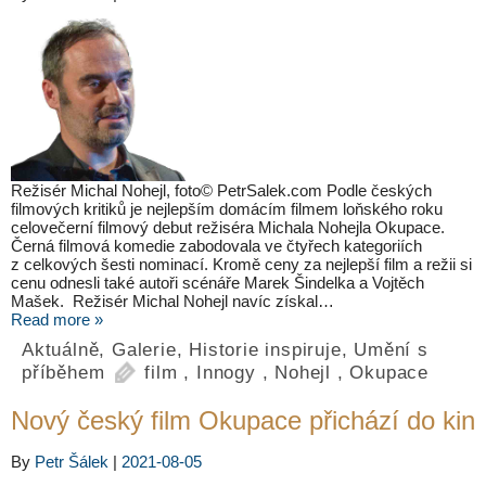
Režisér Michal Nohejl, foto© PetrSalek.com Podle českých
filmových kritiků je nejlepším domácím filmem loňského roku
celovečerní filmový debut režiséra Michala Nohejla Okupace.
Černá filmová komedie zabodovala ve čtyřech kategoriích
z celkových šesti nominací. Kromě ceny za nejlepší film a režii si
cenu odnesli také autoři scénáře Marek Šindelka a Vojtěch
Mašek. Režisér Michal Nohejl navíc získal…
Read more »
Aktuálně
,
Galerie
,
Historie inspiruje
,
Umění s
příběhem
film
,
Innogy
,
Nohejl
,
Okupace
Nový český film Okupace přichází do kin
By
Petr Šálek
|
2021-08-05