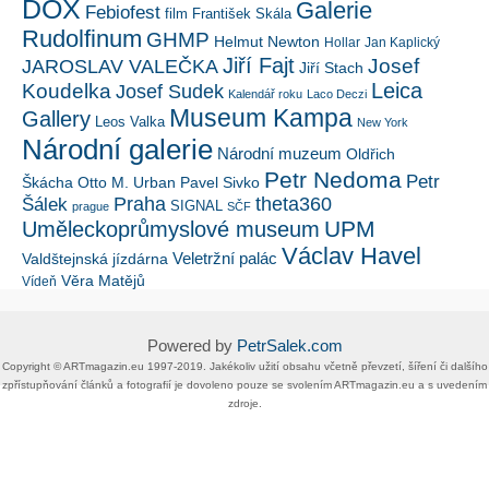
DOX
Galerie
Febiofest
film
František Skála
Rudolfinum
GHMP
Helmut Newton
Hollar
Jan Kaplický
Jiří Fajt
Josef
JAROSLAV VALEČKA
Jiří Stach
Leica
Koudelka
Josef Sudek
Kalendář roku
Laco Deczi
Museum Kampa
Gallery
Leos Valka
New York
Národní galerie
Národní muzeum
Oldřich
Petr Nedoma
Petr
Škácha
Otto M. Urban
Pavel Sivko
Šálek
Praha
theta360
SIGNAL
prague
SČF
UPM
Uměleckoprůmyslové museum
Václav Havel
Veletržní palác
Valdštejnská jízdárna
Věra Matějů
Vídeň
Powered by
PetrSalek.com
Copyright ©​ ​​ARTmagazin.eu ​1997-2019​.​ Jakékoliv užití obsahu včetně převzetí, šíření či dalšího
zpřístupňování článků a fotografií je dovoleno pouze se svolením ​ARTmagazin.eu​ ​a s uvedením
zdroje.