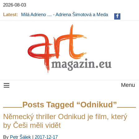
2026-08-03
Latest:
Milá Adrieno … - Adriena Šimotová a Meda
Mládková na výstavě v Museu Kampa
Menu
Posts Tagged “Odnikud”
Německý thriller Odnikud je film, který
by Češi měli vidět
By
Petr Šálek
|
2017-12-17