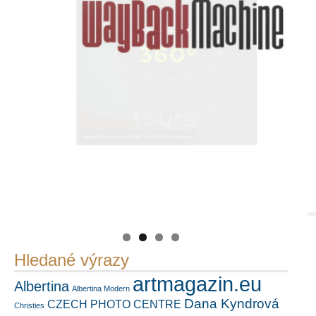
https://kuula.co/profile/PetrSalek/collections
PetrSalek.com
Náš mediální partner
FotoVideo.cz
Hledané výrazy
artmagazin.eu
Albertina
Albertina Modern
Dana Kyndrová
CZECH PHOTO CENTRE
Christies