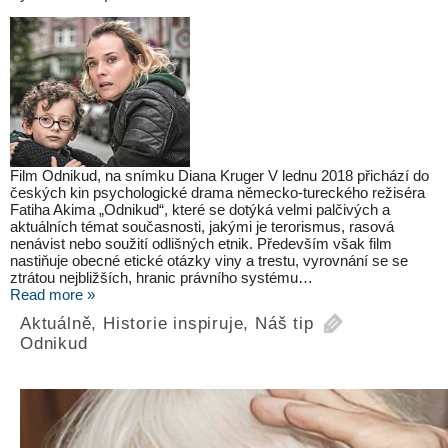
Film Odnikud, na snímku Diana Kruger V lednu 2018 přichází do
českých kin psychologické drama německo-tureckého režiséra
Fatiha Akima „Odnikud“, které se dotýká velmi palčivých a
aktuálních témat současnosti, jakými je terorismus, rasová
nenávist nebo soužití odlišných etnik. Především však film
nastiňuje obecné etické otázky viny a trestu, vyrovnání se se
ztrátou nejbližších, hranic právního systému…
Read more »
Aktuálně
,
Historie inspiruje
,
Náš tip
Odnikud