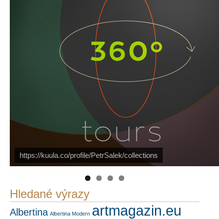
https://kuula.co/profile/PetrSalek/collections
PetrSalek.com
Náš mediální partner
FotoVideo.cz
Hledané výrazy
artmagazin.eu
Albertina
Albertina Modern