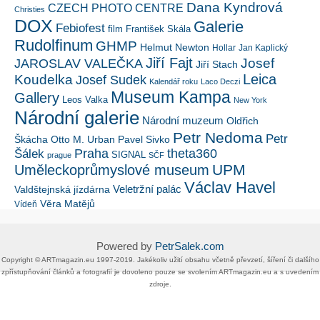
Dana Kyndrová
CZECH PHOTO CENTRE
Christies
DOX
Galerie
Febiofest
film
František Skála
Rudolfinum
GHMP
Helmut Newton
Hollar
Jan Kaplický
Jiří Fajt
Josef
JAROSLAV VALEČKA
Jiří Stach
Leica
Koudelka
Josef Sudek
Kalendář roku
Laco Deczi
Museum Kampa
Gallery
Leos Valka
New York
Národní galerie
Národní muzeum
Oldřich
Petr Nedoma
Petr
Škácha
Otto M. Urban
Pavel Sivko
Šálek
Praha
theta360
SIGNAL
prague
SČF
UPM
Uměleckoprůmyslové museum
Václav Havel
Veletržní palác
Valdštejnská jízdárna
Věra Matějů
Vídeň
Powered by
PetrSalek.com
Copyright ©​ ​​ARTmagazin.eu ​1997-2019​.​ Jakékoliv užití obsahu včetně převzetí, šíření či dalšího
zpřístupňování článků a fotografií je dovoleno pouze se svolením ​ARTmagazin.eu​ ​a s uvedením
zdroje.