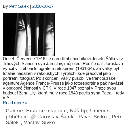
By
Petr Šálek
|
2020-10-17
Dne 4. Července 1916 se narodil obchodníkovi Josefu Šálkovi v
Trhových Svinech syn Jaroslav, můj otec. Rodiče dali Jaroslava
vyučit v Třeboni fotografem retušérem (1931-34). Za války byl
totálně nasazen v rakouských Tyrolích, kde pracoval jako
portrétní fotograf. Po skončení války působil ve francouzské
agentuře Agence France-Presse jako fotoreportér a pak navázal
v obdobné činnosti v ČTK. V roce 1947 poznal v Praze svou
budoucí ženu Lily, která mu v roce 1948 povila syna Petra – tedy
mě.
Read more »
Galerie
,
Historie inspiruje
,
Náš tip
,
Umění s
příběhem
Jaroslav Šálek
,
Pavel Sivko
,
Petr
Šálek
,
Václav Sivko