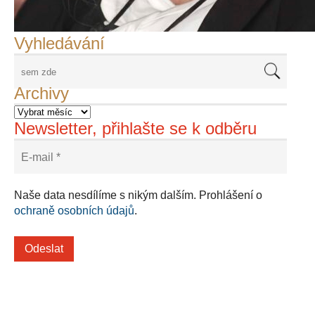
Adriena Šimotová
Richard Štipl v Benátkách
Langweiluv model v Praze
Japanolog Petr Geisler, foto: Petr Šálek
©Frank Kortan,Yellow Shark, portrét Franka Zappy
Nové Svatovítské varhany
Vyhledávání
Archivy
Newsletter, přihlašte se k odběru
Naše data nesdílíme s nikým dalším. Prohlášení o
ochraně osobních údajů
.