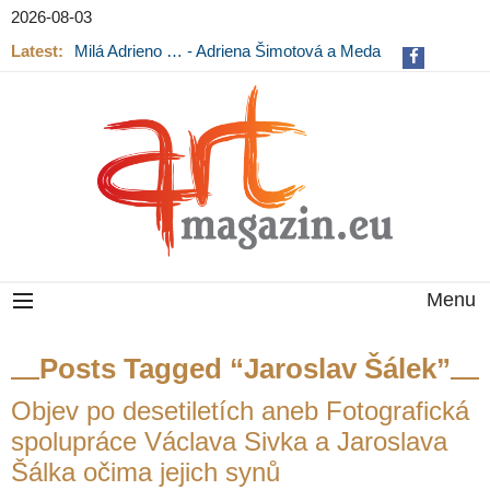
2026-08-03
Latest:
Milá Adrieno … - Adriena Šimotová a Meda
Mládková na výstavě v Museu Kampa
Menu
Posts Tagged “Jaroslav Šálek”
Objev po desetiletích aneb Fotografická
spolupráce Václava Sivka a Jaroslava
Šálka očima jejich synů