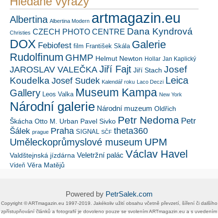
Hledané výrazy
artmagazin.eu
Albertina
Albertina Modern
Dana Kyndrová
CZECH PHOTO CENTRE
Christies
DOX
Galerie
Febiofest
film
František Skála
Rudolfinum
GHMP
Helmut Newton
Hollar
Jan Kaplický
Jiří Fajt
Josef
JAROSLAV VALEČKA
Jiří Stach
Leica
Koudelka
Josef Sudek
Kalendář roku
Laco Deczi
Museum Kampa
Gallery
Leos Valka
New York
Národní galerie
Národní muzeum
Oldřich
Petr Nedoma
Petr
Škácha
Otto M. Urban
Pavel Sivko
Šálek
Praha
theta360
SIGNAL
prague
SČF
UPM
Uměleckoprůmyslové museum
Václav Havel
Veletržní palác
Valdštejnská jízdárna
Věra Matějů
Vídeň
Powered by
PetrSalek.com
Copyright ©​ ​​ARTmagazin.eu ​1997-2019​.​ Jakékoliv užití obsahu včetně převzetí, šíření či dalšího
zpřístupňování článků a fotografií je dovoleno pouze se svolením ​ARTmagazin.eu​ ​a s uvedením