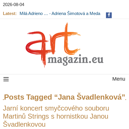
2026-08-04
Latest:
Milá Adrieno … - Adriena Šimotová a Meda
Mládková na výstavě v Museu Kampa
Menu
Posts Tagged “Jana Švadlenková”
Jarní koncert smyčcového souboru
Martinů Strings s hornistkou Janou
Švadlenkovou