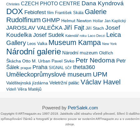
Dana Kyndrová
CZECH PHOTO CENTRE
Christies
DOX
Galerie
Febiofest
film
František Skála
Rudolfinum
GHMP
Helmut Newton
Hollar
Jan Kaplický
Jiří Fajt
Josef
JAROSLAV VALEČKA
Jiří Stach
Leica
Koudelka
Josef Sudek
Kalendář roku
Laco Deczi
Museum Kampa
Gallery
Leos Valka
New York
Národní galerie
Národní muzeum
Oldřich
Petr Nedoma
Petr
Škácha
Otto M. Urban
Pavel Sivko
Šálek
Praha
theta360
SIGNAL
prague
SČF
UPM
Uměleckoprůmyslové museum
Václav Havel
Veletržní palác
Valdštejnská jízdárna
Věra Matějů
Vídeň
Powered by
PetrSalek.com
Copyright ©​ ​​ARTmagazin.eu ​1997-2019​.​ Jakékoliv užití obsahu včetně převzetí, šíření či dalšího
zpřístupňování článků a fotografií je dovoleno pouze se svolením ​ARTmagazin.eu​ ​a s uvedením
zdroje.