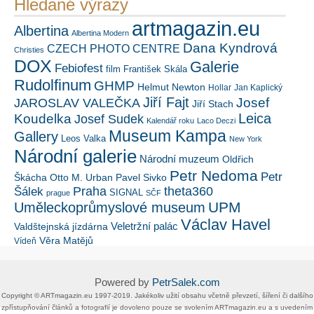
Hledané výrazy
artmagazin.eu
Albertina
Albertina Modern
Dana Kyndrová
CZECH PHOTO CENTRE
Christies
DOX
Galerie
Febiofest
film
František Skála
Rudolfinum
GHMP
Helmut Newton
Hollar
Jan Kaplický
Jiří Fajt
Josef
JAROSLAV VALEČKA
Jiří Stach
Leica
Koudelka
Josef Sudek
Kalendář roku
Laco Deczi
Museum Kampa
Gallery
Leos Valka
New York
Národní galerie
Národní muzeum
Oldřich
Petr Nedoma
Petr
Škácha
Otto M. Urban
Pavel Sivko
Šálek
Praha
theta360
SIGNAL
prague
SČF
UPM
Uměleckoprůmyslové museum
Václav Havel
Veletržní palác
Valdštejnská jízdárna
Věra Matějů
Vídeň
Powered by
PetrSalek.com
Copyright ©​ ​​ARTmagazin.eu ​1997-2019​.​ Jakékoliv užití obsahu včetně převzetí, šíření či dalšího
zpřístupňování článků a fotografií je dovoleno pouze se svolením ​ARTmagazin.eu​ ​a s uvedením