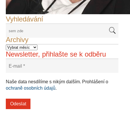
Adriena Šimotová
Richard Štipl v Benátkách
Langweiluv model v Praze
Japanolog Petr Geisler, foto: Petr Šálek
©Frank Kortan,Yellow Shark, portrét Franka Zappy
Nové Svatovítské varhany
Vyhledávání
Archivy
Newsletter, přihlašte se k odběru
Naše data nesdílíme s nikým dalším. Prohlášení o
ochraně osobních údajů
.