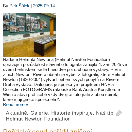
By
Petr Šálek
|
2025-09-14
Nadace Helmuta Newtona (Helmut Newton Foundation)
spravující pozůstalost slavného fotografa zahájila 4. září 2025 ve
svém berlínském sídle hned dvě pozoruhodné výstavy. První
z nich Newton, Riviera obsahuje výběr z fotografií, které Helmut
Newton (1920-2004) vytvořil během svých pobytů na Riviéře.
Druhá výstava: Dialogues je společným projektem HNF a
Collection FOTOGRAFIS rakouské Bank Austria Kunstforum
Wien a staví proti sobě vždy dvojice fotografií z obou sbírek,
které mají „něco společného“.
Read more »
Aktuálně
,
Galerie
,
Historie inspiruje
,
Náš tip
Helmut Newton Foundation
Pařížský soud nařídil zničení