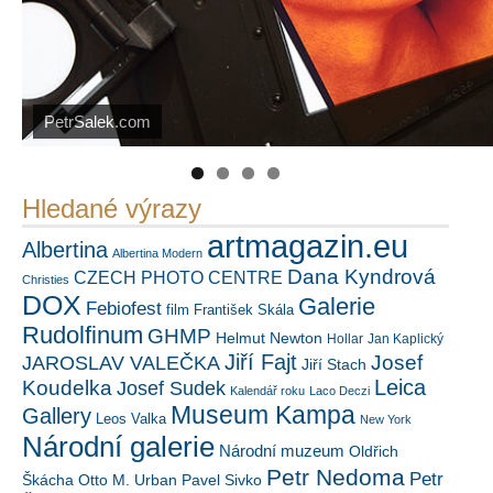
Náš mediální partner
FotoVideo.cz
PetrSalek.com
https://kuula.co/profile/PetrSalek/collections
Hledané výrazy
artmagazin.eu
Albertina
Albertina Modern
Dana Kyndrová
CZECH PHOTO CENTRE
Christies
DOX
Galerie
Febiofest
film
František Skála
Rudolfinum
GHMP
Helmut Newton
Hollar
Jan Kaplický
Jiří Fajt
Josef
JAROSLAV VALEČKA
Jiří Stach
Leica
Koudelka
Josef Sudek
Kalendář roku
Laco Deczi
Museum Kampa
Gallery
Leos Valka
New York
Národní galerie
Národní muzeum
Oldřich
Petr Nedoma
Petr
Škácha
Otto M. Urban
Pavel Sivko