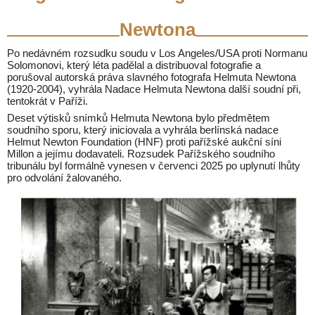
Newtona
Po nedávném rozsudku soudu v Los Angeles/USA proti Normanu
Solomonovi, který léta padělal a distribuoval fotografie a
porušoval autorská práva slavného fotografa Helmuta Newtona
(1920-2004), vyhrála Nadace Helmuta Newtona další soudní při,
tentokrát v Paříži.
Deset výtisků snímků Helmuta Newtona bylo předmětem
soudního sporu, který iniciovala a vyhrála berlínská nadace
Helmut Newton Foundation (HNF) proti pařížské aukční síni
Millon a jejímu dodavateli. Rozsudek Pařížského soudního
tribunálu byl formálně vynesen v červenci 2025 po uplynutí lhůty
pro odvolání žalovaného.