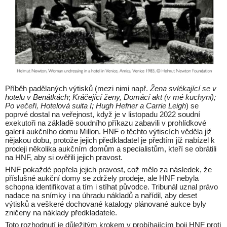
Příběh padělaných výtisků (mezi nimi např.
Žena svlékající se v
hotelu v Benátkách
;
Kráčející ženy, Domácí akt (v mé kuchyni);
Po večeři, Hotelová suita I; Hugh Hefner a Carrie Leigh
) se
poprvé dostal na veřejnost, když je v listopadu 2022 soudní
exekutoři na základě soudního příkazu zabavili v prohlídkové
galerii aukčního domu Millon. HNF o těchto výtiscích věděla již
nějakou dobu, protože jejich předkladatel je předtím již nabízel k
prodeji několika aukčním domům a specialistům, kteří se obrátili
na HNF, aby si ověřili jejich pravost.
HNF pokaždé popřela jejich pravost, což mělo za následek, že
příslušné aukční domy se zdržely prodeje, ale HNF nebyla
schopna identifikovat a tím i stíhat původce. Tribunál uznal právo
nadace na snímky i na úhradu nákladů a nařídil, aby deset
výtisků a veškeré dochované katalogy plánované aukce byly
zničeny na náklady předkladatele.
Toto rozhodnutí je důležitým krokem v probíhajícím boji HNF proti