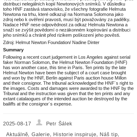
distribuci nelegálních kopií Newtonových snímků. V důsledku
toho HNF zastává stanovisko, že všechny fotografie Helmuta
Newtona na trhu, které odkazují na Normana Solomona jako
zdroj nebo k ověření pravosti, musí být považovány za padělky.
Nadace HNF nese odpovědnost za odkaz Helmuta Newtona a
snaží se zvýšit povědomí o nezákonném kopírování a distribuci
jeho snímků a chránit před rizikem poškození jeho pověsti.
Zdroj: Helmut Newton Foundation/ Nadine Dinter
Summary
Following a recent court judgement in Los Angeles against serial
faker Norman Solomon, the Helmut Newton Foundation (HNF)
has won another case, this time in Paris. Ten prints by the late
Helmut Newton have been the subject of a court case brought
and won by the HNF, Berlin against Paris auction house Millon
and their consignor. The tribunal acknowledged the HNF´s right to
the images. Costs and damages were awarded to the HNF by the
Tribunal and the instruction was given that the ten prints and any
extant catalaogues of the intended auction be destroyed by the
bailiffs at the consignor´s expense.
2025-08-17
Petr Šálek
Aktuálně
,
Galerie
,
Historie inspiruje
,
Náš tip
,