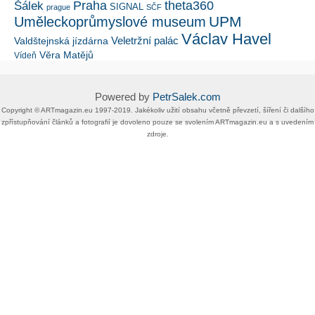
Šálek
Praha
theta360
SIGNAL
prague
SČF
UPM
Uměleckoprůmyslové museum
Václav Havel
Veletržní palác
Valdštejnská jízdárna
Věra Matějů
Vídeň
Powered by
PetrSalek.com
Copyright ©​ ​​ARTmagazin.eu ​1997-2019​.​ Jakékoliv užití obsahu včetně převzetí, šíření či dalšího
zpřístupňování článků a fotografií je dovoleno pouze se svolením ​ARTmagazin.eu​ ​a s uvedením
zdroje.