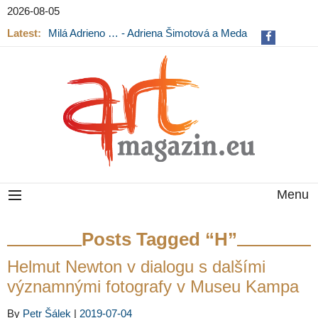
2026-08-05
Latest:
Milá Adrieno … - Adriena Šimotová a Meda
Mládková na výstavě v Museu Kampa
Menu
Posts Tagged “H”
Helmut Newton v dialogu s dalšími
významnými fotografy v Museu Kampa
By
Petr Šálek
|
2019-07-04