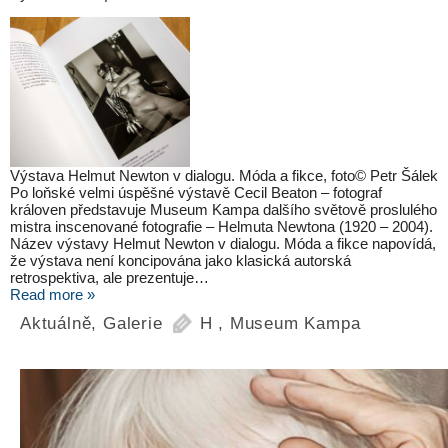
Výstava Helmut Newton v dialogu. Móda a fikce, foto© Petr Šálek
Po loňské velmi úspěšné výstavě Cecil Beaton – fotograf
královen představuje Museum Kampa dalšího světově proslulého
mistra inscenované fotografie – Helmuta Newtona (1920 – 2004).
Název výstavy Helmut Newton v dialogu. Móda a fikce napovídá,
že výstava není koncipována jako klasická autorská
retrospektiva, ale prezentuje…
Read more »
Aktuálně
,
Galerie
H
,
Museum Kampa