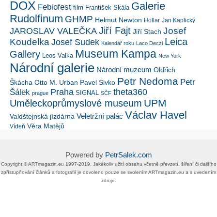
DOX
Galerie
Febiofest
film
František Skála
Rudolfinum
GHMP
Helmut Newton
Hollar
Jan Kaplický
Jiří Fajt
Josef
JAROSLAV VALEČKA
Jiří Stach
Leica
Koudelka
Josef Sudek
Kalendář roku
Laco Deczi
Museum Kampa
Gallery
Leos Valka
New York
Národní galerie
Národní muzeum
Oldřich
Petr Nedoma
Petr
Škácha
Otto M. Urban
Pavel Sivko
Šálek
Praha
theta360
SIGNAL
prague
SČF
UPM
Uměleckoprůmyslové museum
Václav Havel
Veletržní palác
Valdštejnská jízdárna
Věra Matějů
Vídeň
Powered by
PetrSalek.com
Copyright ©​ ​​ARTmagazin.eu ​1997-2019​.​ Jakékoliv užití obsahu včetně převzetí, šíření či dalšího
zpřístupňování článků a fotografií je dovoleno pouze se svolením ​ARTmagazin.eu​ ​a s uvedením
zdroje.