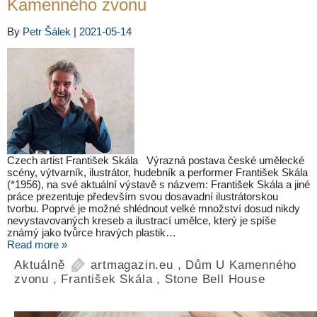
Kamenného zvonu
By
Petr Šálek
|
2021-05-14
Czech artist František Skála Výrazná postava české umělecké
scény, výtvarník, ilustrátor, hudebník a performer František Skála
(*1956), na své aktuální výstavě s názvem: František Skála a jiné
práce prezentuje především svou dosavadní ilustrátorskou
tvorbu. Poprvé je možné shlédnout velké množství dosud nikdy
nevystavovaných kreseb a ilustrací umělce, který je spíše
známý jako tvůrce hravých plastik…
Read more »
Aktuálně
artmagazin.eu
,
Dům U Kamenného
zvonu
,
František Skála
,
Stone Bell House