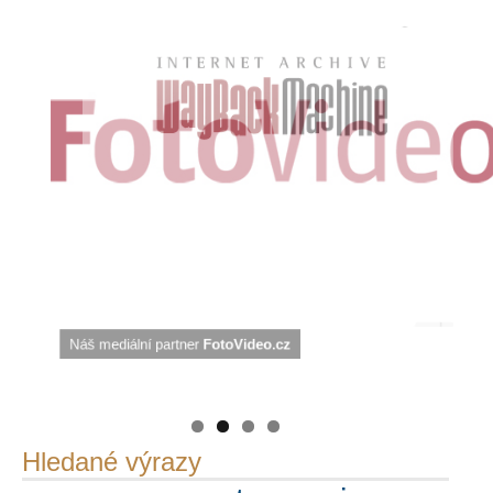
Náš mediální partner
FotoVideo.cz
PetrSalek.com
https://kuula.co/profile/PetrSalek/collections
Hledané výrazy