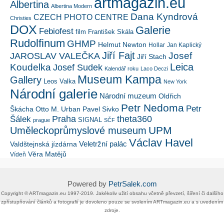
artmagazin.eu
Albertina
Albertina Modern
Dana Kyndrová
CZECH PHOTO CENTRE
Christies
DOX
Galerie
Febiofest
film
František Skála
Rudolfinum
GHMP
Helmut Newton
Hollar
Jan Kaplický
Jiří Fajt
Josef
JAROSLAV VALEČKA
Jiří Stach
Leica
Koudelka
Josef Sudek
Kalendář roku
Laco Deczi
Museum Kampa
Gallery
Leos Valka
New York
Národní galerie
Národní muzeum
Oldřich
Petr Nedoma
Petr
Škácha
Otto M. Urban
Pavel Sivko
Šálek
Praha
theta360
SIGNAL
prague
SČF
UPM
Uměleckoprůmyslové museum
Václav Havel
Veletržní palác
Valdštejnská jízdárna
Věra Matějů
Vídeň
Powered by
PetrSalek.com
Copyright ©​ ​​ARTmagazin.eu ​1997-2019​.​ Jakékoliv užití obsahu včetně převzetí, šíření či dalšího
zpřístupňování článků a fotografií je dovoleno pouze se svolením ​ARTmagazin.eu​ ​a s uvedením
zdroje.