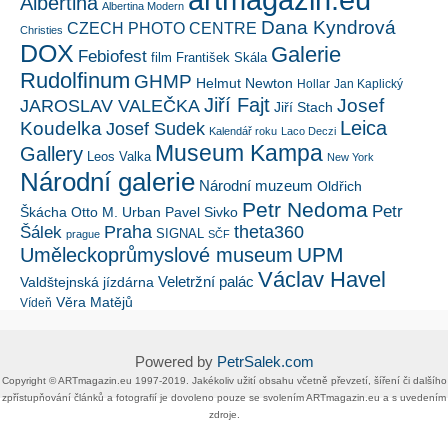
Albertina
Albertina Modern
Dana Kyndrová
CZECH PHOTO CENTRE
Christies
DOX
Galerie
Febiofest
film
František Skála
Rudolfinum
GHMP
Helmut Newton
Hollar
Jan Kaplický
Jiří Fajt
Josef
JAROSLAV VALEČKA
Jiří Stach
Leica
Koudelka
Josef Sudek
Kalendář roku
Laco Deczi
Museum Kampa
Gallery
Leos Valka
New York
Národní galerie
Národní muzeum
Oldřich
Petr Nedoma
Petr
Škácha
Otto M. Urban
Pavel Sivko
Šálek
Praha
theta360
SIGNAL
prague
SČF
UPM
Uměleckoprůmyslové museum
Václav Havel
Veletržní palác
Valdštejnská jízdárna
Věra Matějů
Vídeň
Powered by
PetrSalek.com
Copyright ©​ ​​ARTmagazin.eu ​1997-2019​.​ Jakékoliv užití obsahu včetně převzetí, šíření či dalšího
zpřístupňování článků a fotografií je dovoleno pouze se svolením ​ARTmagazin.eu​ ​a s uvedením
zdroje.