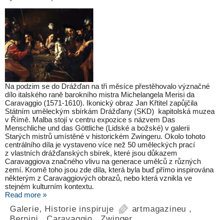
Na podzim se do Drážďan na tři měsíce přestěhovalo význačné
dílo italského raně barokního mistra Michelangela Merisi da
Caravaggio (1571-1610). Ikonický obraz Jan Křtitel zapůjčila
Státním uměleckým sbírkám Drážďany (SKD) kapitolská muzea
v Římě. Malba stojí v centru expozice s názvem Das
Menschliche und das Göttliche (Lidské a božské) v galerii
Starých mistrů umístěné v historickém Zwingeru. Okolo tohoto
centrálního díla je vystaveno více než 50 uměleckých prací
z vlastních drážďanských sbírek, které jsou důkazem
Caravaggiova značného vlivu na generace umělců z různých
zemí. Kromě toho jsou zde díla, která byla buď přímo inspirována
některým z Caravaggiových obrazů, nebo která vznikla ve
stejném kulturním kontextu.
Read more »
Galerie
,
Historie inspiruje
artmagazineu
,
Bernini
,
Caravaggio
,
Zwinger