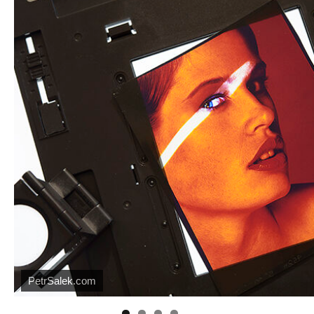
https://kuula.co/profile/PetrSalek/collections
PetrSalek.com
Náš mediální partner
FotoVideo.cz