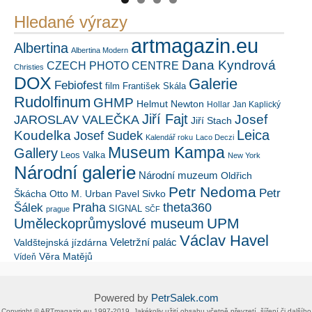
Hledané výrazy
artmagazin.eu
Albertina
Albertina Modern
Dana Kyndrová
CZECH PHOTO CENTRE
Christies
DOX
Galerie
Febiofest
film
František Skála
Rudolfinum
GHMP
Helmut Newton
Hollar
Jan Kaplický
Jiří Fajt
Josef
JAROSLAV VALEČKA
Jiří Stach
Leica
Koudelka
Josef Sudek
Kalendář roku
Laco Deczi
Museum Kampa
Gallery
Leos Valka
New York
Národní galerie
Národní muzeum
Oldřich
Petr Nedoma
Petr
Škácha
Otto M. Urban
Pavel Sivko
Šálek
Praha
theta360
SIGNAL
prague
SČF
UPM
Uměleckoprůmyslové museum
Václav Havel
Veletržní palác
Valdštejnská jízdárna
Věra Matějů
Vídeň
Powered by
PetrSalek.com
Copyright ©​ ​​ARTmagazin.eu ​1997-2019​.​ Jakékoliv užití obsahu včetně převzetí, šíření či dalšího