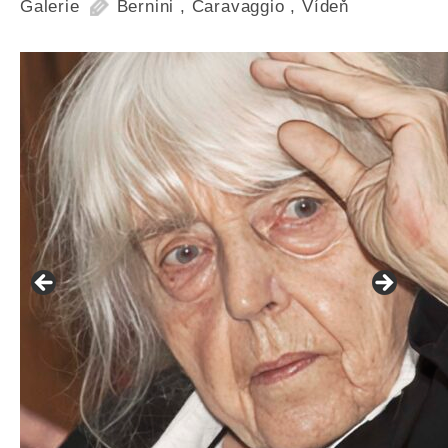
Galerie
Bernini
,
Caravaggio
,
Vídeň
František Skála - film Veřejný prostor