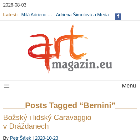
2026-08-03
Latest:
Milá Adrieno … - Adriena Šimotová a Meda
Mládková na výstavě v Museu Kampa
Menu
Posts Tagged “Bernini”
Božský i lidský Caravaggio
v Dráždanech
By
Petr Šálek
|
2020-10-23