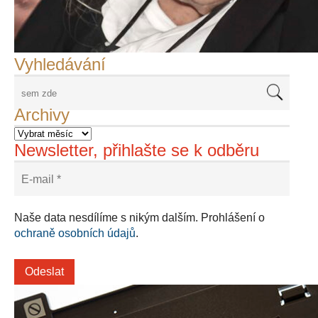
Adriena Šimotová
Richard Štipl v Benátkách
Langweiluv model v Praze
Japanolog Petr Geisler, foto: Petr Šálek
©Frank Kortan,Yellow Shark, portrét Franka Zappy
Nové Svatovítské varhany
Vyhledávání
Archivy
Newsletter, přihlašte se k odběru
Naše data nesdílíme s nikým dalším. Prohlášení o
ochraně osobních údajů
.