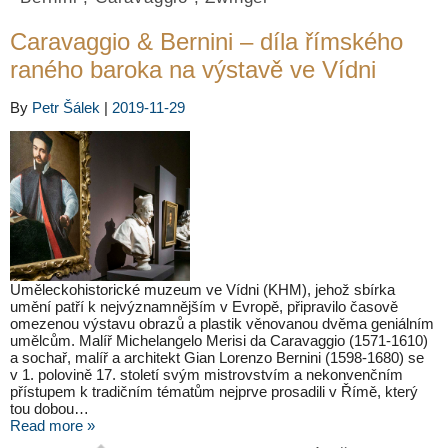
Caravaggio & Bernini – díla římského
raného baroka na výstavě ve Vídni
By
Petr Šálek
|
2019-11-29
Uměleckohistorické muzeum ve Vídni (KHM), jehož sbírka
umění patří k nejvýznamnějším v Evropě, připravilo časově
omezenou výstavu obrazů a plastik věnovanou dvěma geniálním
umělcům. Malíř Michelangelo Merisi da Caravaggio (1571-1610)
a sochař, malíř a architekt Gian Lorenzo Bernini (1598-1680) se
v 1. polovině 17. století svým mistrovstvím a nekonvenčním
přístupem k tradičním tématům nejprve prosadili v Římě, který
tou dobou…
Read more »