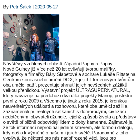
By
Petr Šálek
|
2020-05-27
Návštěvy vzdálených oblastí Západní Papuy a Papuy
Nové Guiney již více než 20 let ovlivňují tvorbu malířky,
fotografky a filmařky Báry Šlapetové a sochaře Lukáše Rittsteina.
Centrum současného umění DOX, k jejichž kmenovým tvůrcům
oba umělci patří, prezentuje shrnutí jejich nevšedních zážitků
velkou přehlídkou. Výstavní projekt ULTRASUPERNATURAL,
který navazuje na předchozí dva dílčí projekty Manop, poslední
první z roku 2009 a Všechno je jinak z roku 2015, je kronikou
neuvěřitelných událostí a rozhovorů, které oba umělci zažili a
zaznamenali při reálných setkáních s domorodými, civilizací
nedotčenými obyvateli džungle, jejichž způsob života a představy
o světě přibližně odpovídají lidem z doby kamenné. Zajímavé je,
že tok informací neprobíhal jedním směrem, ale formou dialogu,
kdy došlo k výměně o našem i jejich světě. Paradoxně z toho
vyplývá, že některé pro nás nadpřirozené věci, jsou pro