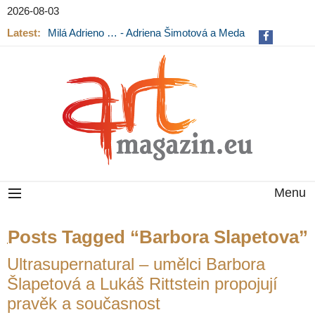
2026-08-03
Latest:
Milá Adrieno … - Adriena Šimotová a Meda
Mládková na výstavě v Museu Kampa
Menu
Posts Tagged “Barbora Slapetova”
Ultrasupernatural – umělci Barbora
Šlapetová a Lukáš Rittstein propojují
pravěk a současnost