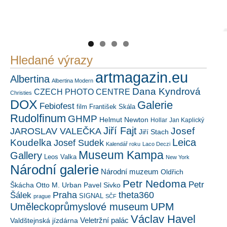
Náš mediální partner
https://kuula.co/profile/PetrSalek/collections
PetrSalek.com
FotoVideo.cz
Hledané výrazy
artmagazin.eu
Albertina
Albertina Modern
Dana Kyndrová
CZECH PHOTO CENTRE
Christies
DOX
Galerie
Febiofest
film
František Skála
Rudolfinum
GHMP
Helmut Newton
Hollar
Jan Kaplický
Jiří Fajt
Josef
JAROSLAV VALEČKA
Jiří Stach
Leica
Koudelka
Josef Sudek
Kalendář roku
Laco Deczi
Museum Kampa
Gallery
Leos Valka
New York
Národní galerie
Národní muzeum
Oldřich
Petr Nedoma
Petr
Škácha
Otto M. Urban
Pavel Sivko
Šálek
Praha
theta360
SIGNAL
prague
SČF
UPM
Uměleckoprůmyslové museum
Václav Havel
Veletržní palác
Valdštejnská jízdárna