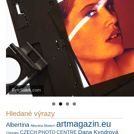
Náš mediální partner
FotoVideo.cz
PetrSalek.com
https://kuula.co/profile/PetrSalek/collections
Hledané výrazy
artmagazin.eu
Albertina
Albertina Modern
Dana Kyndrová
CZECH PHOTO CENTRE
Christies