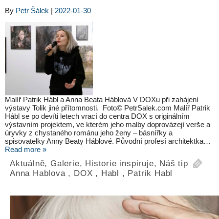
By
Petr Šálek
|
2022-01-30
Malíř Patrik Hábl a Anna Beata Háblová V DOXu při zahájení
výstavy Tolik jiné přítomnosti. Foto© PetrSalek.com Malíř Patrik
Hábl se po devíti letech vrací do centra DOX s originálním
výstavním projektem, ve kterém jeho malby doprovázejí verše a
úryvky z chystaného románu jeho ženy – básnířky a
spisovatelky Anny Beaty Háblové. Původní profesí architektka…
Read more »
Aktuálně
,
Galerie
,
Historie inspiruje
,
Náš tip
Anna Hablova
,
DOX
,
Habl
,
Patrik Habl