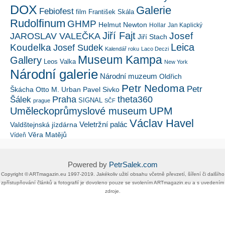
DOX
Galerie
Febiofest
film
František Skála
Rudolfinum
GHMP
Helmut Newton
Hollar
Jan Kaplický
Jiří Fajt
Josef
JAROSLAV VALEČKA
Jiří Stach
Leica
Koudelka
Josef Sudek
Kalendář roku
Laco Deczi
Museum Kampa
Gallery
Leos Valka
New York
Národní galerie
Národní muzeum
Oldřich
Petr Nedoma
Petr
Škácha
Otto M. Urban
Pavel Sivko
Šálek
Praha
theta360
SIGNAL
prague
SČF
UPM
Uměleckoprůmyslové museum
Václav Havel
Veletržní palác
Valdštejnská jízdárna
Věra Matějů
Vídeň
Powered by
PetrSalek.com
Copyright ©​ ​​ARTmagazin.eu ​1997-2019​.​ Jakékoliv užití obsahu včetně převzetí, šíření či dalšího
zpřístupňování článků a fotografií je dovoleno pouze se svolením ​ARTmagazin.eu​ ​a s uvedením
zdroje.