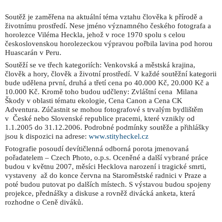
Soutěž je zaměřena na aktuální téma vztahu člověka k přírodě a
životnímu prostředí. Nese jméno významného českého fotografa a
horolezce Viléma Heckla, jehož v roce 1970 spolu s celou
československou horolezeckou výpravou pořbila lavina pod horou
Huascarán v Peru.
Soutěží se ve třech kategoriích: Venkovská a městská krajina,
člověk a hory, člověk a životní prostředí. V každé soutěžní kategorii
bude udělena první, druhá a třetí cena po 40.000 Kč, 20.000 Kč a
10.000 Kč. Kromě toho budou udčleny: Zvláštní cena
Milana
Škody v oblasti tématu ekologie, Cena Canon a Cena CK
Adventura. Zúčastnit se mohou fotografové s trvalým bydlištěm
v České nebo Slovenské republice pracemi, které vznikly od
1.1.2005 do 31.12.2006. Podrobné podmínky soutěže a přihlášky
jsou k dispozici na adrese:
www.stityheckel.cz
Fotografie posoudí devítičlenná odborná porota jmenovaná
pořadatelem – Czech Photo, o.p.s. Oceněné a další vybrané práce
budou v květnu 2007, měsíci Hecklova narození i tragické smrti,
vystaveny
až do konce června na Staroměstské radnici v Praze a
poté budou putovat po dalších místech. S výstavou budou spojeny
projekce, přednášky a diskuse a rovněž divácká anketa, která
rozhodne o Ceně diváků.