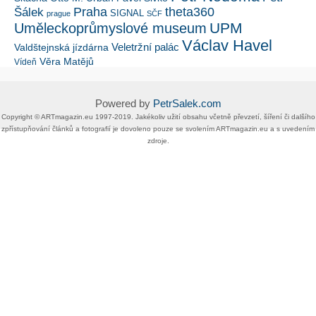
Šálek
Praha
theta360
SIGNAL
prague
SČF
UPM
Uměleckoprůmyslové museum
Václav Havel
Veletržní palác
Valdštejnská jízdárna
Věra Matějů
Vídeň
Powered by
PetrSalek.com
Copyright ©​ ​​ARTmagazin.eu ​1997-2019​.​ Jakékoliv užití obsahu včetně převzetí, šíření či dalšího
zpřístupňování článků a fotografií je dovoleno pouze se svolením ​ARTmagazin.eu​ ​a s uvedením
zdroje.