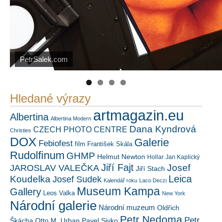
Náš mediální partner
FotoVideo.cz
PetrSalek.com
https://kuula.co/profile/PetrSalek/collections
Hledané výrazy
artmagazin.eu
Albertina
Albertina Modern
Dana Kyndrová
CZECH PHOTO CENTRE
Christies
DOX
Galerie
Febiofest
film
František Skála
Rudolfinum
GHMP
Helmut Newton
Hollar
Jan Kaplický
Jiří Fajt
Josef
JAROSLAV VALEČKA
Jiří Stach
Leica
Koudelka
Josef Sudek
Kalendář roku
Laco Deczi
Museum Kampa
Gallery
Leos Valka
New York
Národní galerie
Národní muzeum
Oldřich
Petr Nedoma
Petr
Škácha
Otto M. Urban
Pavel Sivko