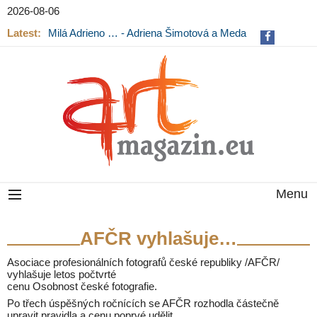
2026-08-06
Latest:
Milá Adrieno … - Adriena Šimotová a Meda
Mládková na výstavě v Museu Kampa
Menu
AFČR vyhlašuje…
Asociace profesionálních fotografů české republiky /AFČR/
vyhlašuje letos počtvrté
cenu Osobnost české fotografie.
Po třech úspěšných ročnících se AFČR rozhodla částečně
upravit pravidla a cenu poprvé udělit