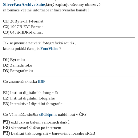
SilverFast Archive Suite
,
který zapisuje
všechny obrazové
informace včetně informace infračerveného kanálu?
C1
) 26Byte-TFT-Format
C2
) 100GB-FAT-Format
C3
) 64bit-HDRi-Format
Jak se jmenuje největší fotografická soutěž,
kterou pořádá časopis
FotoVideo
?
D1
) Byt roku
D2
) Zahrada roku
D3
) Fotograf roku
Co znamená zkratka
IDIF
E1
) Institut digitálních fotografů
E2
) Institut digitální fotografie
E3
) Interaktivní digitální fotografie
Co Vám může služba
sRGBprint
nabídnout v ČR?
F1)
exkluzivní balení vánočních dárků
F2)
skenovací službu po internetu
F3)
kvalitní tisk fotografií v barevnému rozsahu sRGB