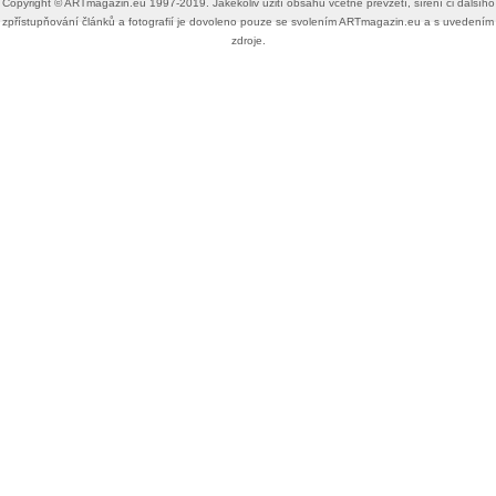
Copyright ©​ ​​ARTmagazin.eu ​1997-2019​.​ Jakékoliv užití obsahu včetně převzetí, šíření či dalšího
zpřístupňování článků a fotografií je dovoleno pouze se svolením ​ARTmagazin.eu​ ​a s uvedením
zdroje.