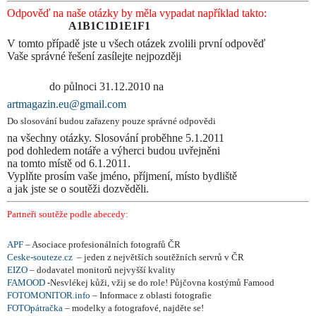
Odpověď na naše otázky by měla vypadat například takto:
A1B1C1D1E1F1
V tomto případě jste u všech otázek
zvolili první odpověď
Vaše správné řešení zasílejte nejpozději
do půlnoci 31.12.2010 na
artmagazin.eu@gmail.com
Do slosování budou zařazeny pouze správné odpovědi
na všechny otázky. Slosování proběhne 5.1.2011
pod dohledem
notáře a výherci budou uvřejněni
na tomto místě od 6.1.2011.
Vyplňte prosím vaše jméno, příjmení, místo bydliště
a jak jste se o soutěži dozvěděli.
Partneři soutěže podle abecedy:
APF
– Asociace profesionálních fotografů ČR
Ceske-souteze.cz
– jeden z největších soutěžních servrů v ČR
EIZO
– dodavatel monitorů nejvyšší kvality
FAMOOD
-Nesvlékej kůži, vžij se do role! Půjčovna kostýmů Famood
FOTOMONITOR.info
– Informace z oblasti fotografie
FOTOpátračka
– modelky a fotografové, najděte se!