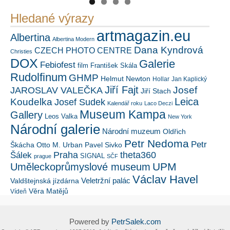
Hledané výrazy
artmagazin.eu
Albertina
Albertina Modern
Dana Kyndrová
CZECH PHOTO CENTRE
Christies
DOX
Galerie
Febiofest
film
František Skála
Rudolfinum
GHMP
Helmut Newton
Hollar
Jan Kaplický
Jiří Fajt
Josef
JAROSLAV VALEČKA
Jiří Stach
Leica
Koudelka
Josef Sudek
Kalendář roku
Laco Deczi
Museum Kampa
Gallery
Leos Valka
New York
Národní galerie
Národní muzeum
Oldřich
Petr Nedoma
Petr
Škácha
Otto M. Urban
Pavel Sivko
Šálek
Praha
theta360
SIGNAL
prague
SČF
UPM
Uměleckoprůmyslové museum
Václav Havel
Veletržní palác
Valdštejnská jízdárna
Věra Matějů
Vídeň
Powered by
PetrSalek.com