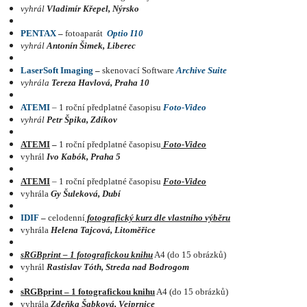
vyhrál
Vladimír Křepel, Nýrsko
PENTAX
–
fotoaparát
Optio I10
vyhrál
Antonín Šimek, Liberec
LaserSoft Imaging
–
skenovací Software
Archive Suite
vyhrála
Tereza Havlová, Praha 10
ATEMI
– 1 roční předplatné časopisu
Foto-Video
vyhrál
Petr Špika, Zdíkov
ATEMI
–
1 roční předplatné časopisu
Foto-Video
vyhrál
Ivo Kabók, Praha 5
ATEMI
– 1 roční předplatné časopisu
Foto-Video
vyhrála
Gy Šuleková,
Dubí
IDIF
–
celodenní
fotografický kurz dle vlastního výběru
vyhrála
Helena Tajcová, Litoměřice
sRGBprint – 1 fotografickou knihu
A4
(do 15 obrázků)
vyhrál
Rastislav Tóth, Streda nad Bodrogom
sRGBprint – 1 fotografickou knihu
A4 (do 15 obrázků)
vyhrála
Zdeňka Šabková, Vejprnice