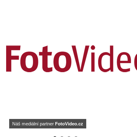
https://kuula.co/profile/PetrSalek/collections
Náš mediální partner
FotoVideo.cz
PetrSalek.com