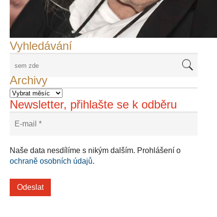
Adriena Šimotová
Richard Štipl v Benátkách
Langweiluv model v Praze
Japanolog Petr Geisler, foto: Petr Šálek
©Frank Kortan,Yellow Shark, portrét Franka Zappy
Nové Svatovítské varhany
Vyhledávání
Archivy
Newsletter, přihlašte se k odběru
Naše data nesdílíme s nikým dalším. Prohlášení o
ochraně osobních údajů
.