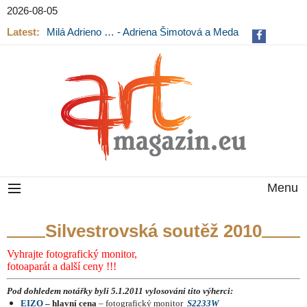
2026-08-05
Latest:
Milá Adrieno … - Adriena Šimotová a Meda
Mládková na výstavě v Museu Kampa
Menu
Silvestrovská soutěž 2010
Vyhrajte fotografický monitor,
fotoaparát
a další ceny !!!
Pod dohledem notářky byli 5.1.2011 vylosováni
tito výherci:
EIZO
– hlavní cena
– fotografický monitor
S2233W