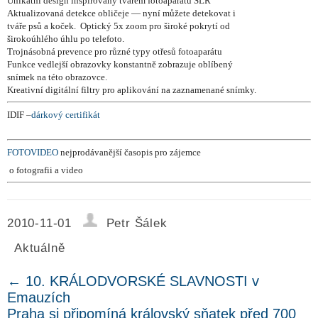
Unikátní design inspirovaný tvarem fotoaparátů SLR
Aktualizovaná detekce obličeje — nyní můžete detekovat i
tváře psů a koček. Optický 5x zoom pro široké pokrytí od
širokoúhlého úhlu po telefoto.
Trojnásobná prevence pro různé typy otřesů fotoaparátu
Funkce vedlejší obrazovky konstantně zobrazuje oblíbený
snímek na této obrazovce.
Kreativní digitální filtry pro aplikování na zaznamenané snímky.
IDIF –
dárkový certifikát
FOTOVIDEO
nejprodávanější časopis pro zájemce
o fotografii a video
2010-11-01
Petr Šálek
Aktuálně
←
10. KRÁLODVORSKÉ SLAVNOSTI v
Emauzích
Praha si připomíná královský sňatek před 700