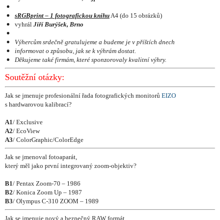
sRGBprint – 1 fotografickou knihu
A4 (do 15 obrázků)
vyhrál
Jiří Burýšek, Brno
Výhercům srdečně gratulujeme a budeme je v příštích dnech
informovat o způsobu, jak se k výhrám dostat.
Děkujeme také firmám, které sponzorovaly kvalitní výhry.
Soutěžní otázky:
Jak se jmenuje profesionální řada fotografických monitorů
EIZO
s hardwarovou kalibrací?
A1
/ Exclusive
A2
/ EcoView
A3
/ ColorGraphic/ColorEdge
Jak se jmenoval fotoaparát,
který měl jako první integrovaný zoom-objektiv?
B1
/ Pentax Zoom-70 – 1986
B2
/ Konica Zoom Up – 1987
B3
/ Olympus C-310 ZOOM – 1989
Jak se jmenuje nový a bezpečný RAW formát