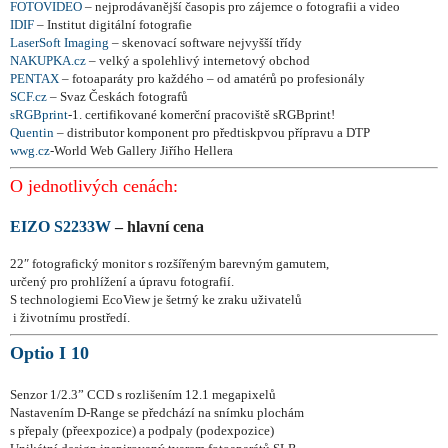
FOTOVIDEO
– nejprodávanější časopis pro zájemce o fotografii a video
IDIF
– Institut digitální fotografie
LaserSoft Imaging
– skenovací software nejvyšší třídy
NAKUPKA.cz
– velký a spolehlivý internetový obchod
PENTAX
– fotoaparáty pro každého – od amatérů po profesionály
SCF.cz
– Svaz Českách fotografů
sRGBprint
-1. certifikované komerční pracoviště sRGBprint!
Quentin
– distributor komponent pro předtiskpvou přípravu a DTP
wwg.cz
-World Web Gallery Jiřího Hellera
O jednotlivých cenách:
EIZO S2233W
– hlavní cena
22″ fotografický monitor s rozšířeným barevným gamutem,
určený pro prohlížení
a úpravu fotografií.
S technologiemi EcoView je šetrný ke zraku uživatelů
i životnímu prostředí.
Optio I 10
Senzor 1/2.3” CCD s rozlišením 12.1 megapixelů
Nastavením D-Range se předchází na snímku plochám
s přepaly (přeexpozice) a podpaly (podexpozice)