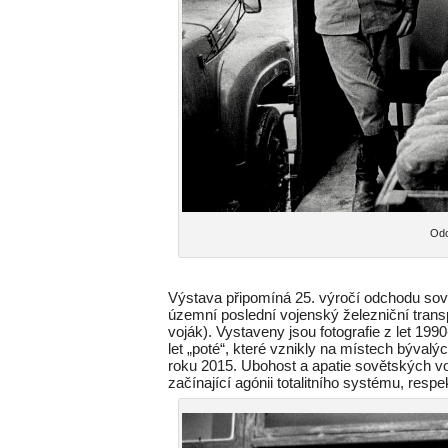
Odc
Výstava připomíná 25. výročí odchodu sov
územní poslední vojenský železniční trans
voják). Vystaveny jsou fotografie z let 199
let „poté“, které vznikly na místech býval
roku 2015. Ubohost a apatie sovětských vo
začínající agónii totalitního systému, resp