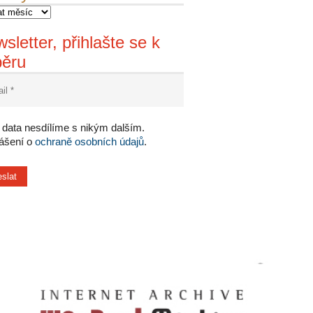
sletter, přihlašte se k
běru
data nesdílíme s nikým dalším.
lášení o
ochraně osobních údajů
.