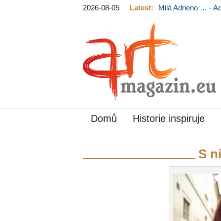
2026-08-05
Latest:
Milá Adrieno … - A
Mládková na výst
Domů
Historie inspiruje
S n