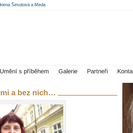
driena Šimotová a Meda
avě v Museu Kampa
Umění s příběhem
Galerie
Partneři
Konta
imi a bez nich…