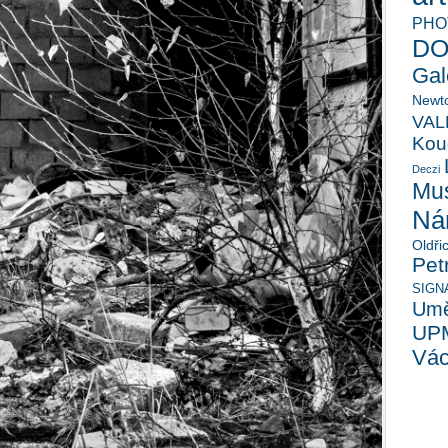
PHO
D
Gal
Newt
VAL
Kou
Deczi
Mu
Nár
Oldři
Pet
SIGN
Umě
UP
Vác