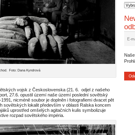
New
od
Naše 
Proh
hod. Foto: Dana Kyndrová
ětských vojsk z Československa (21. 6. odjel z našeho
port, 27.6. opustil území naše území poslední sovětský
0-1991, nicméně soubor je doplněn i fotografiemi dvacet pět
ých sovětských lokalit především v oblasti Ralska koncem
jáků uprostřed omšelých agitačních kulis symbolizuje
ektive rozpad sovětského impéria.