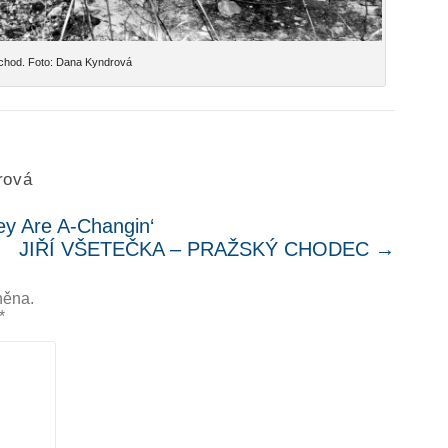
hod. Foto: Dana Kyndrová
rová
y Are A-Changin‘
JIŘÍ VŠETEČKA – PRAŽSKÝ CHODEC
→
něna.
*