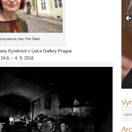
 Kyndrová, foto: Petr Šálek
 Dany Kyndrové v Leica Gallery Prague
24.6. – 4. 9. 2016
Fr
©F
Ad
Ri
La
Ja
Fr
N
Vyh
Arc