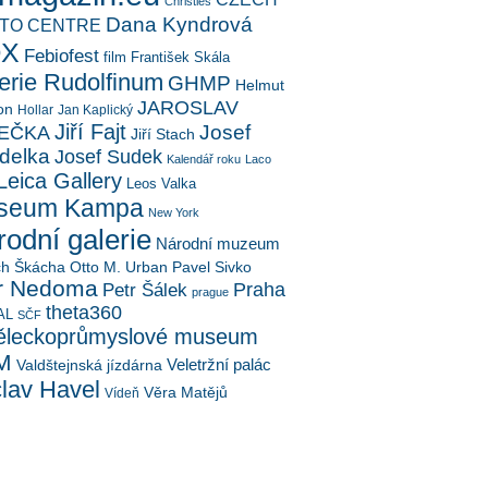
Christies
Dana Kyndrová
TO CENTRE
OX
Febiofest
film
František Skála
erie Rudolfinum
GHMP
Helmut
JAROSLAV
on
Hollar
Jan Kaplický
Jiří Fajt
Josef
EČKA
Jiří Stach
delka
Josef Sudek
Kalendář roku
Laco
Leica Gallery
Leos Valka
seum Kampa
New York
odní galerie
Národní muzeum
ch Škácha
Otto M. Urban
Pavel Sivko
r Nedoma
Petr Šálek
Praha
prague
theta360
AL
SČF
leckoprůmyslové museum
M
Veletržní palác
Valdštejnská jízdárna
lav Havel
Věra Matějů
Vídeň