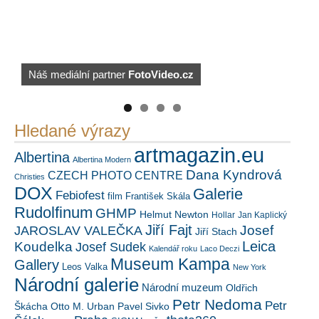
Náš mediální partner
FotoVideo.cz
https://kuula.co/profile/PetrSalek/collections
PetrSalek.com
Hledané výrazy
artmagazin.eu
Albertina
Albertina Modern
Dana Kyndrová
CZECH PHOTO CENTRE
Christies
DOX
Galerie
Febiofest
film
František Skála
Rudolfinum
GHMP
Helmut Newton
Hollar
Jan Kaplický
Jiří Fajt
Josef
JAROSLAV VALEČKA
Jiří Stach
Leica
Koudelka
Josef Sudek
Kalendář roku
Laco Deczi
Museum Kampa
Gallery
Leos Valka
New York
Národní galerie
Národní muzeum
Oldřich
Petr Nedoma
Petr
Škácha
Otto M. Urban
Pavel Sivko