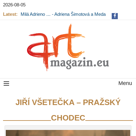
2026-08-05
Latest:
Milá Adrieno … - Adriena Šimotová a Meda
Mládková na výstavě v Museu Kampa
Menu
JIŘÍ VŠETEČKA – PRAŽSKÝ
CHODEC