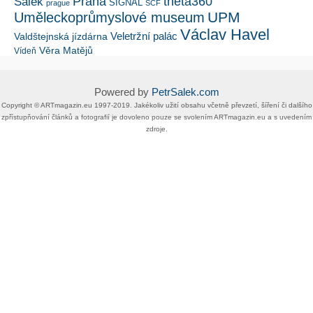
Šálek
Praha
theta360
SIGNAL
prague
SČF
UPM
Uměleckoprůmyslové museum
Václav Havel
Veletržní palác
Valdštejnská jízdárna
Věra Matějů
Vídeň
Powered by
PetrSalek.com
Copyright ©​ ​​ARTmagazin.eu ​1997-2019​.​ Jakékoliv užití obsahu včetně převzetí, šíření či dalšího
zpřístupňování článků a fotografií je dovoleno pouze se svolením ​ARTmagazin.eu​ ​a s uvedením
zdroje.