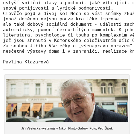
uslyší vnitřní hlasy a pochopí, jaké vibrující, c
snové pomíjivosti a lyrické podmanivosti. 

Člověče pojď a dívej se! Nech se vést snímky zkuš
jehož doménou nejsou pouze kratičké imprese,

ale také dobový sociální dokument - události zach
automaticky, pomocí černo-bílých momentek. K jeho
literatura, psychologie či touha po komplexním vě
jež jsou shrnuté v Komenského celoživotním díle O
Za snahou Jiřího Všetečky o „všenápravu obrazem“ 
nesčetné výstavy doma i v zahraničí, realizace kn
Pavlína Klazarová
Jiří Všetečka vystavuje v Nikon Photo Gallery, Foto: Petr Šálek