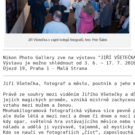
Jiří Všetečka v zajetí kolegů fotografů, foto: Petr Šálek
Nikon Photo Gallery zve na výstavu "JIŘÍ VŠETEČKA
Výstavu je možno shlédnout od 3. 6. – 17. 7. 2016
Újezd 19, Praha 1 - Malá Strana
Jiří Všetečka, fotograf a město, poutník a jeho m
Právě ze souhry mezi viděním Jiřího Všetečky a dů
jejích magických proměn, vzniká mistrně zachycená
vztahu mezi mužem a ženou. 

Mnohakilogramová fotografická výbava sice pevně p
ale duše létá a mezi nocí a dnem či dnem a nocí z
kdy opar, světelná hra vstávajícího měsíce nebo s
náladu a udělá ji vyzývavě, tajemně, až mysticky 
Kdo se naučí ve fotografiích „číst“, zaposlouchá 