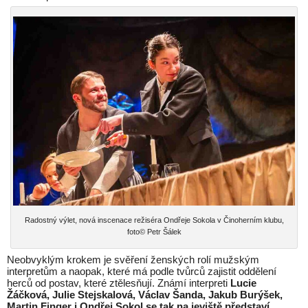
Radostný výlet, nová inscenace režiséra Ondřeje Sokola v Činoherním klubu,
foto© Petr Šálek
Neobvyklým krokem je svěření ženských rolí mužským
interpretům a naopak, které má podle tvůrců zajistit oddělení
herců od postav, které ztělesňují. Známí interpreti
Lucie
Žáčková, Julie Stejskalová, Václav Šanda, Jakub Burýšek,
Martin Finger i Ondřej Sokol se tak na jeviště představí