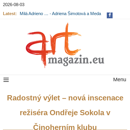
2026-08-03
Latest:
Milá Adrieno … - Adriena Šimotová a Meda
Mládková na výstavě v Museu Kampa
Menu
Radostný výlet – nová inscenace
režiséra Ondřeje Sokola v
Činoherním klubu