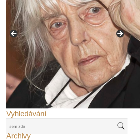
František Skála - film Veřejný prostor
Adriena Šimotová
Richard Štipl v Benátkách
Langweiluv model v Praze
Japanolog Petr Geisler, foto: Petr Šálek
©Frank Kortan,Yellow Shark, portrét Franka Zappy
Nové Svatovítské varhany
Vyhledávání
Archivy