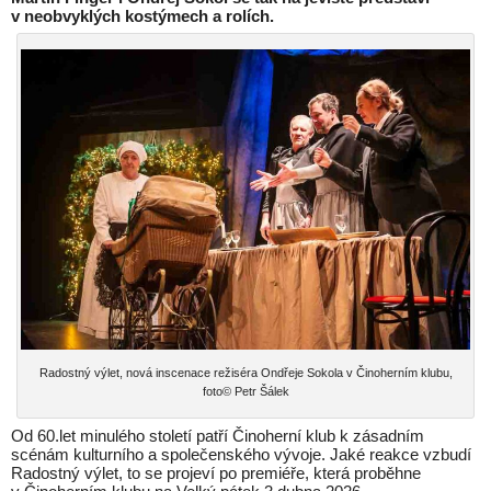
v neobvyklých kostýmech a rolích.
Radostný výlet, nová inscenace režiséra Ondřeje Sokola v Činoherním klubu,
foto© Petr Šálek
Od 60.let minulého století patří Činoherní klub k zásadním
scénám kulturního a společenského vývoje. Jaké reakce vzbudí
Radostný výlet, to se projeví po premiéře, která proběhne