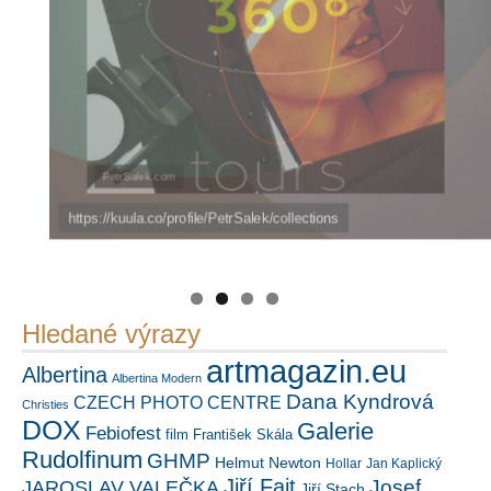
https://kuula.co/profile/PetrSalek/collections
PetrSalek.com
Náš mediální partner
FotoVideo.cz
Hledané výrazy
artmagazin.eu
Albertina
Albertina Modern
Dana Kyndrová
CZECH PHOTO CENTRE
Christies
DOX
Galerie
Febiofest
film
František Skála
Rudolfinum
GHMP
Helmut Newton
Hollar
Jan Kaplický
Jiří Fajt
Josef
JAROSLAV VALEČKA
Jiří Stach