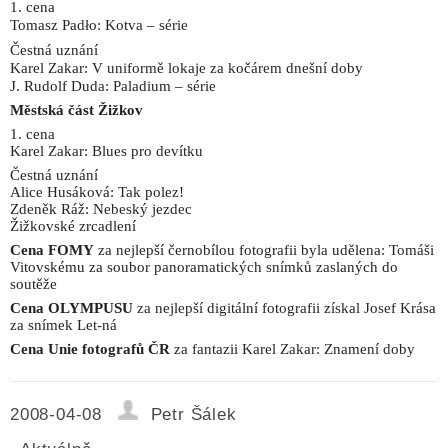
1. cena
Tomasz Padło: Kotva – série
Čestná uznání
Karel Zakar: V uniformě lokaje za kočárem dnešní doby
J. Rudolf Duda: Paladium – série
Městská část Žižkov
1. cena
Karel Zakar: Blues pro devítku
Čestná uznání
Alice Husáková: Tak polez!
Zdeněk Ráž: Nebeský jezdec
Žižkovské zrcadlení
Cena FOMY
za nejlepší černobílou fotografii byla udělena: Tomáši
Vitovskému za soubor panoramatických snímků zaslaných do
soutěže
Cena OLYMPUSU
za nejlepší digitální fotografii získal Josef Krása
za snímek Let-ná
Cena Unie fotografů ČR
za fantazii Karel Zakar: Znamení doby
2008-04-08
Petr Šálek