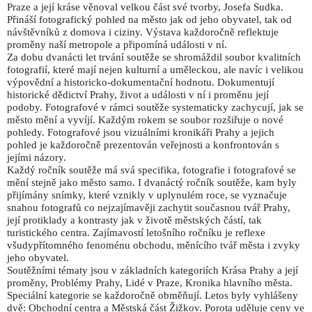
Praze a její kráse věnoval velkou část své tvorby, Josefa Sudka.
Přináší fotografický pohled na město jak od jeho obyvatel, tak od
návštěvníků z domova i ciziny. Výstava každoročně reflektuje
proměny naší metropole a připomíná události v ní.
Za dobu dvanácti let trvání soutěže se shromáždil soubor kvalitních
fotografií, které mají nejen kulturní a uměleckou, ale navíc i velikou
výpovědní a historicko-dokumentační hodnotu. Dokumentují
historické dědictví Prahy, život a události v ní i proměnu její
podoby. Fotografové v rámci soutěže systematicky zachycují, jak se
město mění a vyvíjí. Každým rokem se soubor rozšiřuje o nové
pohledy. Fotografové jsou vizuálními kronikáři Prahy a jejich
pohled je každoročně prezentován veřejnosti a konfrontován s
jejími názory.
Každý ročník soutěže má svá specifika, fotografie i fotografové se
mění stejně jako město samo. I dvanáctý ročník soutěže, kam byly
přijímány snímky, které vznikly v uplynulém roce, se vyznačuje
snahou fotografů co nejzajímavěji zachytit současnou tvář Prahy,
její protiklady a kontrasty jak v životě městských částí, tak
turistického centra. Zajímavostí letošního ročníku je reflexe
všudypřítomného fenoménu obchodu, měnícího tvář města i zvyky
jeho obyvatel.
Soutěžními tématy jsou v základních kategoriích Krása Prahy a její
proměny, Problémy Prahy, Lidé v Praze, Kronika hlavního města.
Speciální kategorie se každoročně obměňují. Letos byly vyhlášeny
dvě: Obchodní centra a Městská část Žižkov. Porota uděluje ceny ve