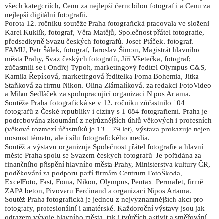
všech kategoriích, Cenu za nejlepší černobílou fotografii a Cenu za
nejlepší digitální fotografii.
Porota 12. ročníku soutěže Praha fotografická pracovala ve složení
Karel Kuklík, fotograf, Věra Matějů, Společnost přátel fotografie,
předsedkyně Svazu českých fotografů, Josef Ptáček, fotograf,
FAMU, Petr Šálek, fotograf, Jaroslav Šimon, Magistrát hlavního
města Prahy, Svaz českých fotografů, Jiří Všetečka, fotograf;
zúčastnili se i Ondřej Typolt, marketingový ředitel Olympus C&S,
Kamila Řepíková, marketingová ředitelka Foma Bohemia, Jitka
Staňková za firmu Nikon, Olina Zlámalíková, za redakci FotoVideo
a Milan Sedláček za spolupracující organizaci Nipos Artama.
Soutěže Praha fotografická se v 12. ročníku zúčastnilo 104
fotografů z České republiky i ciziny s 1 084 fotografiemi. Praha je
podrobována zkoumání z nejrůznějších úhlů věkových i profesních
(věkové rozmezí účastníků je 13 – 79 let), výstava prokazuje nejen
nosnost tématu, ale i sílu fotografického media.
Soutěž a výstavu organizuje Společnost přátel fotografie a hlavní
město Praha spolu se Svazem českých fotografů. Je pořádána za
finančního přispění hlavního města Prahy, Ministerstva kultury ČR,
poděkování za podporu patří firmám Centrum FotoŠkoda,
ExcelFoto, Fast, Foma, Nikon, Olympus, Pentax, PermaJet, firmě
ZAPA beton, Pivovaru Ferdinand a organizaci Nipos Artama.
Soutěž Praha fotografická je jednou z nejvýznamnějších akcí pro
fotografy, profesionální i amatérské. Každoroční výstavy jsou jak
odrazem vývoje hlavního města, tak i tvůrčích aktivit a směřování