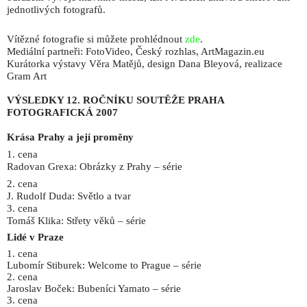
jednotlivých fotografů.
Vítězné fotografie si můžete prohlédnout
zde
.
Mediální partneři: FotoVideo, Český rozhlas, ArtMagazin.eu
Kurátorka výstavy Věra Matějů, design Dana Bleyová, realizace
Gram Art
VÝSLEDKY 12. ROČNÍKU SOUTĚŽE PRAHA
FOTOGRAFICKÁ 2007
Krása Prahy a její proměny
1. cena
Radovan Grexa: Obrázky z Prahy – série
2. cena
J. Rudolf Duda: Světlo a tvar
3. cena
Tomáš Klika: Střety věků – série
Lidé v Praze
1. cena
Lubomír Stiburek: Welcome to Prague – série
2. cena
Jaroslav Boček: Bubeníci Yamato – série
3. cena