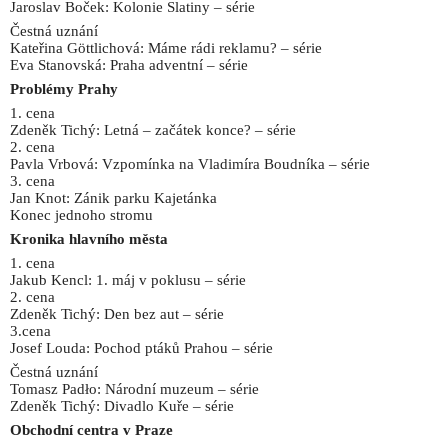
Jaroslav Boček: Kolonie Slatiny – série
Čestná uznání
Kateřina Göttlichová: Máme rádi reklamu? – série
Eva Stanovská: Praha adventní – série
Problémy Prahy
1. cena
Zdeněk Tichý: Letná – začátek konce? – série
2. cena
Pavla Vrbová: Vzpomínka na Vladimíra Boudníka – série
3. cena
Jan Knot: Zánik parku Kajetánka
Konec jednoho stromu
Kronika hlavního města
1. cena
Jakub Kencl: 1. máj v poklusu – série
2. cena
Zdeněk Tichý: Den bez aut – série
3.cena
Josef Louda: Pochod ptáků Prahou – série
Čestná uznání
Tomasz Padło: Národní muzeum – série
Zdeněk Tichý: Divadlo Kuře – série
Obchodní centra v Praze