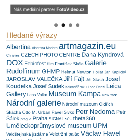
Náš mediální partner
FotoVideo.cz
https://kuula.co/profile/PetrSalek/collections
PetrSalek.com
Hledané výrazy
artmagazin.eu
Albertina
Albertina Modern
Dana Kyndrová
CZECH PHOTO CENTRE
Christies
DOX
Galerie
Febiofest
film
František Skála
Rudolfinum
GHMP
Helmut Newton
Hollar
Jan Kaplický
Jiří Fajt
Josef
JAROSLAV VALEČKA
Jiří Stach
Leica
Koudelka
Josef Sudek
Kalendář roku
Laco Deczi
Museum Kampa
Gallery
Leos Valka
New York
Národní galerie
Národní muzeum
Oldřich
Petr Nedoma
Petr
Škácha
Otto M. Urban
Pavel Sivko
Šálek
Praha
theta360
SIGNAL
prague
SČF
UPM
Uměleckoprůmyslové museum
Václav Havel
Veletržní palác
Valdštejnská jízdárna