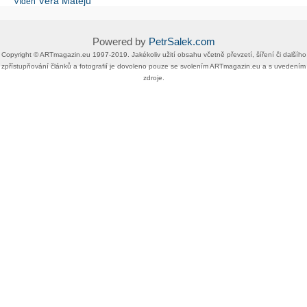
Věra Matějů
Vídeň
Powered by
PetrSalek.com
Copyright ©​ ​​ARTmagazin.eu ​1997-2019​.​ Jakékoliv užití obsahu včetně převzetí, šíření či dalšího
zpřístupňování článků a fotografií je dovoleno pouze se svolením ​ARTmagazin.eu​ ​a s uvedením
zdroje.