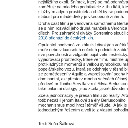
nejbližšího okolí. Snímek, který se má odehráva
zaměřuje na mladého podnikatele z jihu Itálii,
služby mladých prostitutek a chtěl by se pod
slabost pro mladé dívky je všeobecně známá.
Druhá část filmu je věnovaná samotnému Berlus
se s ním rozvádí jeho druhá manželka Veronica La
dílech. Pro zahraniční diváky Sorrentino slouči
2018 přichází do českých kin.
Opulentní podívaná ze zákulisí divokých večír
moře nebo v luxusních nočních podnicích zabírá 
své povrchnosti a vulgaritě pojat velmi estetick
vyjadřovací prostředky, které ve filmu mistrně up
protikladných momentů s velkou symbolikou má
popelářského vozu, která se odehraje v těsné bl
ze zemětřesení v Aquile a vyprošťování sochy K
dominantní, ale přesto v mnoha scénách účinný.
především Toniho Servilla v roli Silvia Berluscon
také brilantní dialogy, jsou zcela jasně důvodem
Zcela jednoznačný je přesah filmu do reality. A
totiž nezažili jenom Italové za éry Berlusconiho. 
mechanismus moci hrozí téměř všude. A jak je mo
jednoduchým řešením a volí je z vlastní pohodlno
Text: Soňa Šálková