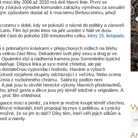
t mezi léty 2006 až 2010 má dvě hlavní linie. První se
 který získává výhodné komunální zakázky výměnou za sexuální
obným způsobem dostat až k mocnému Berlusconimu, jehož
conimu v době, kdy se pokouší o návrat do politiky a zároveň
rio. Film byl proto letos na jaře uveden v Itálii ve dvou
l obě části do jednoho 150 minutového celku,
který 15. listopadu
ků s polonahými kráskami v přepychových sídlech na břehu
velkou část filmu. Dekadentní svět plný sexu a drog je ve
y. Opulentní styl a nádherná kamera jsou Sorrentiniho typické
latňuje. Dějová linka je sice méně zřetelná, ale pár
 dostatečnou vypovídací hodnotu. Havárie a výbuch
ízkosti rozjařené skupiny odcházející z večírku. Nebo scéna
rista z rozbořeného chrámu. Satirický podtón není
 A pak jsou tu skvělé herecké výkony hlavních představitelů,
iho, jehož gesta a dikce jsou prý téměř totožné s originálem. A
, proč film shlédnout.
rogance moci a peněz, za které je možné koupit téměř všechno,
Vy
Mocní miliardáři, kteří propojují byznys s politikou, a cynický
žné, že se jim to daří? Díky těm, kteří věří jejich slibům a
sti a naivity.
Ar