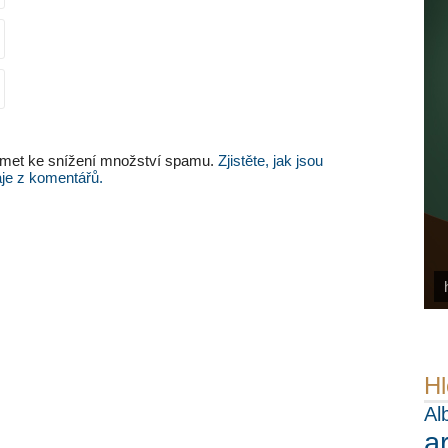
met ke snížení množství spamu.
Zjistěte, jak jsou
je z komentářů.
Hl
Al
a