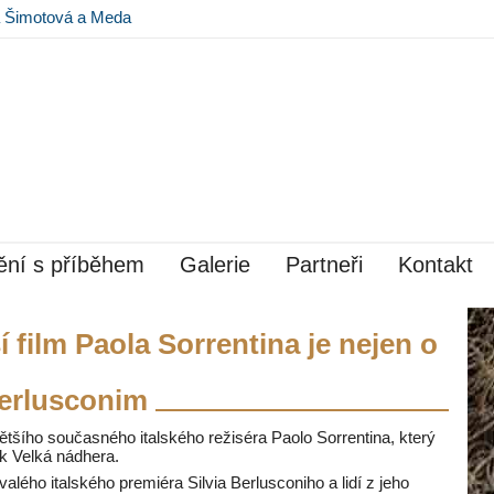
 Museu Kampa
ěti na Pražském
ní s příběhem
Galerie
Partneři
Kontakt
í film Paola Sorrentina je nejen o
erlusconim
ětšího současného italského režiséra Paolo Sorrentina, který
k Velká nádhera.
alého italského premiéra Silvia Berlusconiho a lidí z jeho