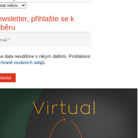
wsletter, přihlašte se k
dběru
e data nesdílíme s nikým dalším. Prohlášení
chraně osobních údajů
.