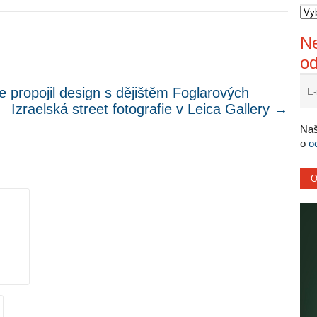
Ne
o
propojil design s dějištěm Foglarových
Izraelská street fotografie v Leica Gallery
→
Naš
o
o
.