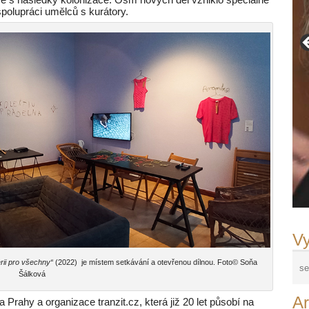
polupráci umělců s kurátory.
Vy
rii pro všechny“
(2022) je místem setkávání a otevřenou dílnou. Foto© Soňa
Šálková
Ar
 Prahy a organizace tranzit.cz, která již 20 let působí na