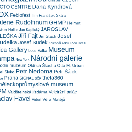
Christies
Dana Kyndrová
OTO CENTRE
OX
Febiofest
film
František Skála
lerie Rudolfinum
GHMP
Helmut
JAROSLAV
ton
Hollar
Jan Kaplický
Jiří Fajt
Josef
LEČKA
Jiří Stach
udelka
Josef Sudek
Kalendář roku
Laco Deczi
Museum
ica Gallery
Leos Valka
Národní galerie
ampa
New York
rodní muzeum
Oldřich Škácha
Otto M. Urban
Petr Nedoma
Petr Šálek
el Sivko
Praha
theta360
SIGNAL
ue
SČF
ěleckoprůmyslové museum
PM
Veletržní palác
Valdštejnská jízdárna
clav Havel
Věra Matějů
Vídeň