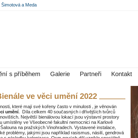
na Šimotová a Meda
 Museu Kampa
ní s příběhem
Galerie
Partneři
Kontakt
Bienále ve věci umění 2022
sti, které mají své kořeny často v minulosti , je věnován
ěci umění
. Díla celkem 40 současných i dřívějších tvůrců
novištích. Největší bienálovou lokací jsou výstavní prostory
u umístěny ve Všeobecné fakultní nemocnici na Karlově
a Šalouna na pražských Vinohradech. Vystavené instalace,
ké problémy, jakými jsou například rasismus, násilí, gendrová
se s následky kolonizace. Osm nových děl vzniklo speciálně