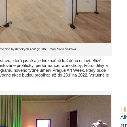
nost plná hysterických žen“ (2010). Foto© Soňa Šálková
tavu, která jasně a jednoznačně každého osloví. Bližší
tované prohlídky, performance, workshopy, tvůrčí dílny a
programu nového týdne umění Prague Art Week, který bude
ovodné akce budou probíhat až do 23.října 2022. Vstupné je
Hl
Al
a