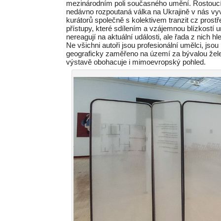
mezinárodním poli současného umění. Rostoucí 
nedávno rozpoutaná válka na Ukrajině v nás vyvolá
kurátorů společně s kolektivem tranzit cz prost
přístupy, které sdílením a vzájemnou blízkostí 
nereagují na aktuální události, ale řada z nich 
Ne všichni autoři jsou profesionální umělci, jsou 
geograficky zaměřeno na území za bývalou žele
výstavě obohacuje i mimoevropský pohled.