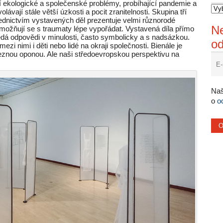
ekologické a společenské problémy, probíhající pandemie a
vají stále větší úzkosti a pocit zranitelnosti. Skupina tří
řednictvím vystavených děl prezentuje velmi různorodé
Ne
umožňují se s traumaty lépe vypořádat. Vystavená díla přímo
hledá odpovědi v minulosti, často symbolicky a s nadsázkou.
o
mezi nimi i děti nebo lidé na okraji společnosti. Bienále je
znou oponou. Ale naši středoevropskou perspektivu na
Naš
o
o