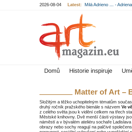
2026-08-04
Latest:
Milá Adrieno … - Adrie
Mládková na výstavě v
Domů
Historie inspiruje
Umě
Matter of Art – 
Složitým a těžko uchopitelným tématům současno
druhý ročník pražského bienále s názvem
Ve v
z celého světa jsou k vidění celkem na třech sta
Městské knihovny. Dvě menší části výstavy jso
náměstí a v bývalém ateliéru sochaře Ladislav
obrazy nebo sochy reagují na palčivé společens
nerovnost, sociální vyloučení nebo vypořádání 