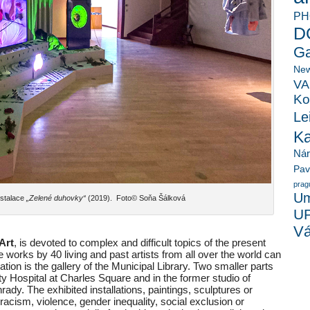
PH
D
Ga
New
VA
Ko
Le
K
Ná
Pav
prag
Um
nstalace
„Zelené duhovky“
(2019). Foto© Soňa Šálková
U
Vá
 Art
, is devoted to complex and difficult topics of the present
e works by 40 living and past artists from all over the world can
ation is the gallery of the Municipal Library. Two smaller parts
lty Hospital at Charles Square and in the former studio of
rady. The exhibited installations, paintings, sculptures or
racism, violence, gender inequality, social exclusion or