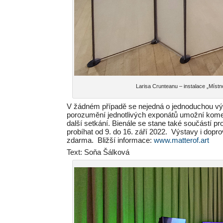
Larisa Crunteanu – instalace „Míst
V žádném případě se nejedná o jednoduchou výs
porozumění jednotlivých exponátů umožní komen
další setkání. Bienále se stane také součástí 
probíhat od 9. do 16. září 2022. Výstavy i dopr
zdarma. Bližší informace:
www.matterof.art
Text: Soňa Šálková