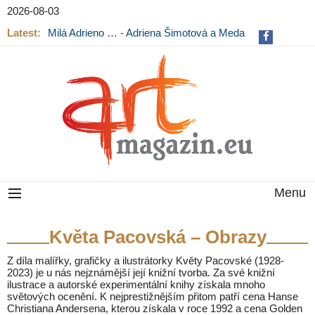
2026-08-03
Latest:
Milá Adrieno … - Adriena Šimotová a Meda
Mládková na výstavě v Museu Kampa
Menu
Květa Pacovská – Obrazy
Z díla malířky, grafičky a ilustrátorky Květy Pacovské (1928-
2023) je u nás nejznámější její knižní tvorba. Za své knižní
ilustrace a autorské experimentální knihy získala mnoho
světových ocenění. K nejprestižnějším přitom patří cena Hanse
Christiana Andersena, kterou získala v roce 1992 a cena Golden