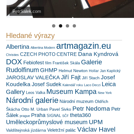
PetrSalek.com
https://kuula.co/profile/PetrSalek/collections
Náš mediální partner
FotoVideo.cz
Hledané výrazy
artmagazin.eu
Albertina
Albertina Modern
Dana Kyndrová
CZECH PHOTO CENTRE
Christies
DOX
Galerie
Febiofest
film
František Skála
Rudolfinum
GHMP
Helmut Newton
Hollar
Jan Kaplický
Jiří Fajt
Josef
JAROSLAV VALEČKA
Jiří Stach
Leica
Koudelka
Josef Sudek
Kalendář roku
Laco Deczi
Museum Kampa
Gallery
Leos Valka
New York
Národní galerie
Národní muzeum
Oldřich
Petr Nedoma
Petr
Škácha
Otto M. Urban
Pavel Sivko
Šálek
Praha
theta360
SIGNAL
prague
SČF
UPM
Uměleckoprůmyslové museum
Václav Havel
Veletržní palác
Valdštejnská jízdárna