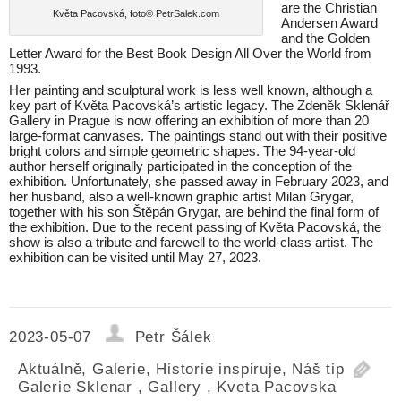
are the Christian
Květa Pacovská, foto© PetrSalek.com
Andersen Award
and the Golden
Letter Award for the Best Book Design All Over the World from
1993.
Her painting and sculptural work is less well known, although a
key part of Květa Pacovská’s artistic legacy. The Zdeněk Sklenář
Gallery in Prague is now offering an exhibition of more than 20
large-format canvases. The paintings stand out with their positive
bright colors and simple geometric shapes. The 94-year-old
author herself originally participated in the conception of the
exhibition. Unfortunately, she passed away in February 2023, and
her husband, also a well-known graphic artist Milan Grygar,
together with his son Štěpán Grygar, are behind the final form of
the exhibition. Due to the recent passing of Květa Pacovská, the
show is also a tribute and farewell to the world-class artist. The
exhibition can be visited until May 27, 2023.
2023-05-07
Petr Šálek
Aktuálně
,
Galerie
,
Historie inspiruje
,
Náš tip
Galerie Sklenar
,
Gallery
,
Kveta Pacovska