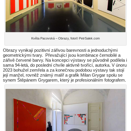
Květa Pacovská – Obrazy, foto© PetrSalek.com
Obrazy vynikají pozitivní zářivou barevnosti a jednoduchými
geometrickými tvary. Převažující jsou kombinace černobílé a
zářivě červené barvy. Na koncepci výstavy se původně podílela i
sama 94-letá, do poslední chvíle aktivně tvořící, autorka. V únoru
2023 bohužel zemřela a za konečnou podobou výstavy tak stojí
její manžel, rovněž známý malíř a grafik Milan Grygar spolu se
synem Štěpánem Grygarem, který je profesionálním fotografem.