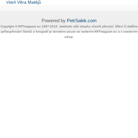
Věra Matějů
Vídeň
Powered by
PetrSalek.com
Copyright ©​ ​​ARTmagazin.eu ​1997-2019​.​ Jakékoliv užití obsahu včetně převzetí, šíření či dalšího
zpřístupňování článků a fotografií je dovoleno pouze se svolením ​ARTmagazin.eu​ ​a s uvedením
zdroje.