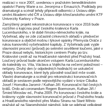
realizaci v roce 2007, uvedenou v pražském benediktinském
opatství Panny Marie a sv. Jeronýma v Emauzích. Podklady pro
dramaturgii a scénář tehdy připravili odborníci z Ústavu dějin
umění Akademi věd ČR a Ústavu dějin křesťanského umění KTF
Univerzity Karlovy v Praze.
Zamýšlený projekt rekonstrukce korunovace v roce 2016 bude
rozšířen o kajícnou pouť českého kralevice Karla
Lucemburského, v té době římsko-německého krále, na
Vyšehrad, aby se zde zúčastnil církevních obřadů v předvečer
korunovace a obdržel mošnu i lýkové opánky Přemysla Oráče z
rukou kanovníků vyšehradské kapituly. Z Vyšehradu pak vyjde
slavnostní procesí (průvod) po setmění osvětlené loučemi, jaké v
Praze dosud nebylo, historickým centrem Prahy po tzv.
Královské cestě až na Hradčanské náměstí před Pražský hrad.
Loučový průvod bude ukončen vstupem Karla Lucemburského
do katedrály sv. Víta, Václava a Vojtěcha na večerní pobožnost –
nešpory. Druhý den (v odpoledních hodinách) se uskuteční
obřady korunovace, které byly původně součástí mše svaté.
Vlastní dramaturgie a scénář pro rekonstrukci korunovačních
obřadů je sestaven podle nejnovějšího vydání v knize Cibulka
Josef / Homolka Jaromír / Kuthan Jiří: Korunovační řád českých
králů. Ordo ad coronandum Regem Boemorum, Kuthan Jiří /
Šmied Miroslav ed., Praha 2009. Po korunovaci českého krále a
královny vyjde slavnostní korunovační průvod z Pražského hradu
a Hradčanského náměstí přes Malou Stranu na Staré Město
pražské až na Staroměstské náměstí, kde se odehrají velkolepé