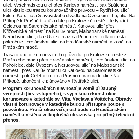
ulicí, Vyšehradskou ulicí přes Karlovo náměstí, pak Spálenou
ulicí klasickou trasou korunovačního průvodu – Rytířskou ulicí
kolem Karolina a Stavovského divadla na Ovocném trhu, ulicí Na
Příkopě k Prašné bráně a dále po Královské cestě – tedy ulicí
Celetnou na Staroměstské náměstí, Karlovou ulicí přes
Křižovnické náměstí na Karlův most, Malostranské náměstí,
Nerudovou ulicí, dále Úvozem až na Pohořelec, odkud cesta
pokračuje Loretánskou ulicí na Hradčanské náměstí a končí na
Pražském hradě.
Trasa druhého korunovačního průvodu: po Královské cestě z
Pražského hradu přes Hradčanské náměstí, Loretánskou ulicí na
Pohořelec, dále Úvozem a Nerudovou ulicí na Malostranské
náměstí, přes Karlův most ulicí Karlovou na Staroměstské
náměstí, pak Celetnou ulicí a Prašnou branou do ulice Na
Příkopě, ukončení je plánováno v Rytířské ulici.
Program korunovačních slavností je volně přístupný
veřejnosti (bez vstupného), s výjimkou rekonstrukce
korunovace v katedrále sv. Víta, Václava a Vojtěcha. Obřady
vlastní korunovace v katedrále budou přístupné pouze s
pozvánkou. Pro širokou veřejnost bude na Hradčanském
náměstí umístěna velkoplošná obrazovka pro přímý televizní
přenos.