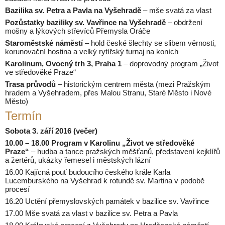
Bazilika sv. Petra a Pavla na Vyšehradě
– mše svatá za vlast
Pozůstatky baziliky sv. Vavřince na Vyšehradě
– obdržení
mošny a lýkových střevíců Přemysla Oráče
Staroměstské náměstí
– hold české šlechty se slibem věrnosti,
korunovační hostina a velký rytířský turnaj na koních
Karolinum, Ovocný trh 3, Praha 1
– doprovodný program „Život
ve středověké Praze“
Trasa průvodů
– historickým centrem města (mezi Pražským
hradem a Vyšehradem, přes Malou Stranu, Staré Město i Nové
Město)
Termín
Sobota 3. září 2016 (večer)
10.00 – 18.00 Program v Karolinu „Život ve středověké
Praze“
– hudba a tance pražských měšťanů, představení kejklířů
a žertérů, ukázky řemesel i městských lázní
16.00 Kajícná pouť budoucího českého krále Karla
Lucemburského na Vyšehrad k rotundě sv. Martina v podobě
procesí
16.20 Uctění přemyslovských památek v bazilice sv. Vavřince
17.00 Mše svatá za vlast v bazilice sv. Petra a Pavla