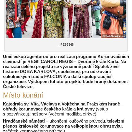
_PES6348
Uměleckou agenturou pro realizaci programu Korunovačních
slavností je REGII CAROLI REGIS – Dvořané krále Karla. Na
realizaci celého projektu se významně podílí Spolek živé
historie DOBA KARLOVA, společnost pro udržování
sokolnických tradic FALCONIA a další spolupracující
organizace. Výstupem tohoto projektu bude hraný dokument
České televize.
Místo konání
Katedrála sv. Víta, Václava a Vojtěcha na Pražském hradě
–
obřady korunovace českého krále a královny
(vstup
s pozvánkou), nešpory (večerní modlitba církve)
Hradčanské náměstí
– ukončení loučového průvodu,
televizní
přenos královské korunovace na velkoplošnou obrazovku
,
začátek korunovačního průvodu