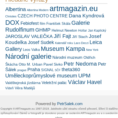
artmagazin.eu
Albertina
Albertina Modern
Dana Kyndrová
CZECH PHOTO CENTRE
Christies
DOX
Galerie
Febiofest
film
František Skála
Rudolfinum
GHMP
Helmut Newton
Hollar
Jan Kaplický
Jiří Fajt
Josef
JAROSLAV VALEČKA
Jiří Stach
Leica
Koudelka
Josef Sudek
Kalendář roku
Laco Deczi
Museum Kampa
Gallery
Leos Valka
New York
Národní galerie
Národní muzeum
Oldřich
Petr Nedoma
Petr
Škácha
Otto M. Urban
Pavel Sivko
Šálek
Praha
theta360
SIGNAL
prague
SČF
UPM
Uměleckoprůmyslové museum
Václav Havel
Veletržní palác
Valdštejnská jízdárna
Věra Matějů
Vídeň
Powered by
PetrSalek.com
Copyright ©​ ​​ARTmagazin.eu ​1997-2019​.​ Jakékoliv užití obsahu včetně převzetí, šíření či dalšího
zpřístupňování článků a fotografií je dovoleno pouze se svolením ​ARTmagazin.eu​ ​a s uvedením
zdroje.