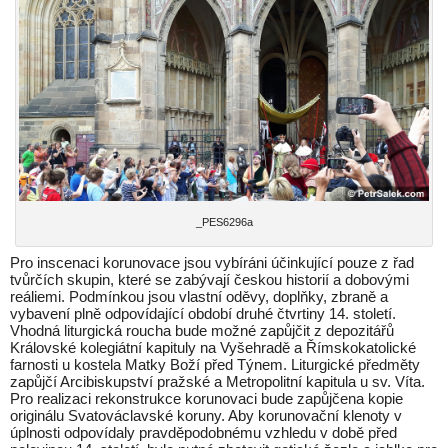
_PES6296a
Pro inscenaci korunovace jsou vybíráni účinkující pouze z řad
tvůrčích skupin, které se zabývají českou historií a dobovými
reáliemi. Podmínkou jsou vlastní oděvy, doplňky, zbraně a
vybavení plně odpovídající období druhé čtvrtiny 14. století.
Vhodná liturgická roucha bude možné zapůjčit z depozitářů
Královské kolegiátní kapituly na Vyšehradě a Římskokatolické
farnosti u kostela Matky Boží před Týnem. Liturgické předměty
zapůjčí Arcibiskupství pražské a Metropolitní kapitula u sv. Víta.
Pro realizaci rekonstrukce korunovaci bude zapůjčena kopie
originálu Svatováclavské koruny. Aby korunovační klenoty v
úplnosti odpovídaly pravděpodobnému vzhledu v době před