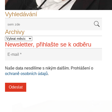
Adriena Šimotová
Richard Štipl v Benátkách
Langweiluv model v Praze
Japanolog Petr Geisler, foto: Petr Šálek
©Frank Kortan,Yellow Shark, portrét Franka Zappy
Nové Svatovítské varhany
Vyhledávání
Archivy
Newsletter, přihlašte se k odběru
Naše data nesdílíme s nikým dalším. Prohlášení o
ochraně osobních údajů
.