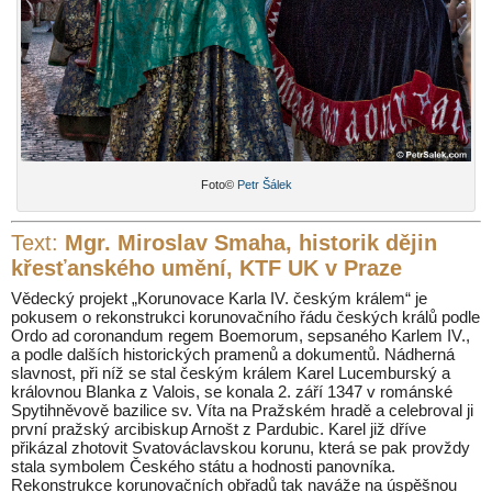
Foto©
Petr Šálek
Text:
Mgr. Miroslav Smaha, historik dějin
křesťanského umění, KTF UK v Praze
Vědecký projekt „Korunovace Karla IV. českým králem“ je
pokusem o rekonstrukci korunovačního řádu českých králů podle
Ordo ad coronandum regem Boemorum, sepsaného Karlem IV.,
a podle dalších historických pramenů a dokumentů. Nádherná
slavnost, při níž se stal českým králem Karel Lucemburský a
královnou Blanka z Valois, se konala 2. září 1347 v románské
Spytihněvově bazilice sv. Víta na Pražském hradě a celebroval ji
první pražský arcibiskup Arnošt z Pardubic. Karel již dříve
přikázal zhotovit Svatováclavskou korunu, která se pak provždy
stala symbolem Českého státu a hodnosti panovníka.
Rekonstrukce korunovačních obřadů tak naváže na úspěšnou