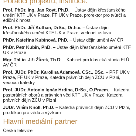
Poradci projektu, instituce:
Prof. PhDr. Ing. Jan Royt, Ph.D.
– Ústav dějin křesťanského
umění KTF UK v Praze, FF UK v Praze, prorektor pro tvůrčí a
ediční činnost
Prof. PhDr. Jiří Kuthan, DrSc., Dr.h.c.
– Ústav dějin
křesťanského umění KTF UK v Praze, vedoucí ústavu
PhDr. Kateřina Kubínová, PhD.
– Ústav dějin umění AV ČR
PhDr. Petr Kubín, PhD.
– Ústav dějin křesťanského umění KTF
UK v Praze
Mgr. ThLic. Jiří Žůrek, Th.D.
– Kabinet pro klasická studia FLÚ
AV ČR
Prof. JUDr. PhDr. Karolina Adamová, CSc., DSc.
– PRF UK v
Praze, FF UK v Praze, Katedra právních dějin ZČU v Plzni,
vedoucí katedry
Prof. JUDr. Antonín Ignác Hrdina, DrSc., O.Praem.
– Katedra
pastorálních oborů a právních věd KTF UK v Praze, Katedra
právních dějin ZČU v Plzni
JUDr. Vilém Knoll, Ph.D.
– Katedra právních dějin ZČU v Plzni,
proděkan pro vědu a výzkum
Hlavní mediální partner
Česká televize