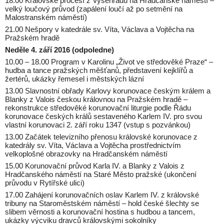
18.00 Královské procesí z Vyšehradu na Hradčanské náměstí –
velký loučový průvod (zapálení loučí až po setmění na
Malostranském náměstí)
21.00 Nešpory v katedrále sv. Víta, Václava a Vojtěcha na
Pražském hradě
Neděle 4. září 2016 (odpoledne)
10.00 – 18.00 Program v Karolinu „Život ve středověké Praze“ –
hudba a tance pražských měšťanů, představení kejklířů a
žertérů, ukázky řemesel i městských lázní
13.00 Slavnostní obřady Karlovy korunovace českým králem a
Blanky z Valois českou královnou na Pražském hradě –
rekonstrukce středověké korunovační liturgie podle Řádu
korunovace českých králů sestaveného Karlem IV. pro svou
vlastní korunovaci 2. září roku 1347 (vstup s pozvánkou)
13.00 Začátek televizního přenosu královské korunovace z
katedrály sv. Víta, Václava a Vojtěcha prostřednictvím
velkoplošné obrazovky na Hradčanském náměstí
15.00 Korunovační průvod Karla IV. a Blanky z Valois z
Hradčanského náměstí na Staré Město pražské (ukončení
průvodu v Rytířské ulici)
17.00 Zahájení korunovačních oslav Karlem IV. z královské
tribuny na Staroměstském náměstí – hold české šlechty se
slibem věrnosti a korunovační hostina s hudbou a tancem,
ukázky výcviku dravců královskými sokolníky