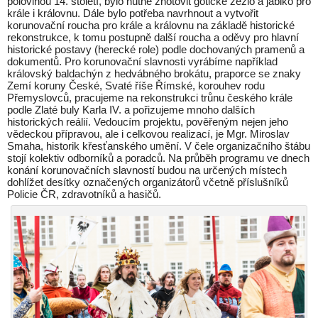
polovinou 14. století, bylo nutné zhotovit gotické žezlo a jablko pro
krále i královnu. Dále bylo potřeba navrhnout a vytvořit
korunovační roucha pro krále a královnu na základě historické
rekonstrukce, k tomu postupně další roucha a oděvy pro hlavní
historické postavy (herecké role) podle dochovaných pramenů a
dokumentů. Pro korunovační slavnosti vyrábíme například
královský baldachýn z hedvábného brokátu, praporce se znaky
Zemí koruny České, Svaté říše Římské, korouhev rodu
Přemyslovců, pracujeme na rekonstrukci trůnu českého krále
podle Zlaté buly Karla IV. a pořizujeme mnoho dalších
historických reálií. Vedoucím projektu, pověřeným nejen jeho
vědeckou přípravou, ale i celkovou realizací, je Mgr. Miroslav
Smaha, historik křesťanského umění. V čele organizačního štábu
stojí kolektiv odborníků a poradců. Na průběh programu ve dnech
konání korunovačních slavností budou na určených místech
dohlížet desítky označených organizátorů včetně příslušníků
Policie ČR, zdravotníků a hasičů.