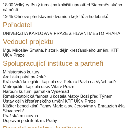
18.00 Velký rytířský turnaj na kolbišti uprostřed Staroměstského
náměstí
19.45 Ohňové představení dvorních kejklířů a hudebníků
Pořadatel
UNIVERZITA KARLOVA V PRAZE a HLAVNÍ MĚSTO PRAHA
Vedoucí projektu
Mgr. Miroslav Smaha, historik dějin křesťanského umění, KTF
UK v Praze
Spolupracující instituce a partneři
Ministerstvo kultury
Arcibiskupství pražské
Královská kolegiátní kapitula sv. Petra a Pavla na Vyšehradě
Metropolitní kapitula u sv. Víta v Praze
Národní kulturní památka Vyšehrad
Římskokatolická farnost u kostela Matky Boží před Týnem
Ústav dějin křesťanského umění KTF UK v Praze
Klášter benediktinů Panny Marie a sv. Jeronýma v Emauzích /Na
Slovanech/
Pražská mincovna
Dopravní podnik hl. m. Prahy