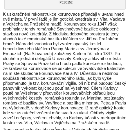
_PES6152
K uskutečnění rekonstrukce korunovace připadají v úvahu hned
dvě místa. V první řadě je jím gotická katedrála sv. Víta, Václava
a Vojtěcha na Pražském hradě. Korunovace roku 1347 však
probíhala v tehdy románské Spytihněvově bazilice obklopené
stavbou nové katedrály. Z hlediska dobového prostoru je tedy
vhodná také románská bazilika kláštera sv. Jiří na Pražském
hradě. Náhradní variantou byl zvolen opatský kostel
benediktinského kláštera Panny Marie a sv. Jeronýma v
Emauzích (Na Slovanech) založený Karlem IV. roku 1347. Po
dlouhém jednání delegátů Univerzity Karlovy a hlavního města
Prahy se Správou Pražského hradu padlo konečné rozhodnutí,
že královská korunovace se uskuteční ve Svatovítské katedrále,
na místě skutečné korunovace Karla IV. Důležitou a nedílnou
součástí rekonstrukce korunovačního řádu, jak bylo výše
připomenuto, je tzv. korunovační vigilie, při níž má budoucí český
panovník vykonat kajícnou pouť na Vyšehrad. Cílem Karlovy
poutě na Vyšehrad v předvečer korunovačních obřadů jsou
vyšehradské kostely: románská rotunda sv. Martina, pozůstatky
románské baziliky sv. Vavřince a bazilika minor sv. Petra a Pavla
na Vyšehradě, v době Karlovy korunovace již raně gotický kostel,
kde se uskuteční večerní mše svatá za vlast. Obřady vigilie
završí nešpory, večerní chvály, za Karlovy účasti v metropolitním
kostele sv. Víta, Václava a Vojtěcha na Pražském hradě.
Trasa prvního loučového průvodu: z Vyšehradu Vratislavovou