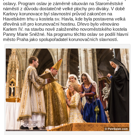
oslavy. Program oslav je záměrně situován na Staroměstské
náměstí z důvodu dostatečně velké plochy pro diváky. V době
Karlovy korunovace byl slavnostní průvod zakončen na
Havelském trhu u kostela sv. Havla, kde byla postavena velká
dřevěná síň pro korunovační hostinu. Dřevo bylo věnováno
Karlem IV. na stavbu nově založeného novoměstského kostela
Panny Marie Sněžné. Na programu těchto oslav se podílí hlavní
město Praha jako spolupořadatel korunovačních slavností.