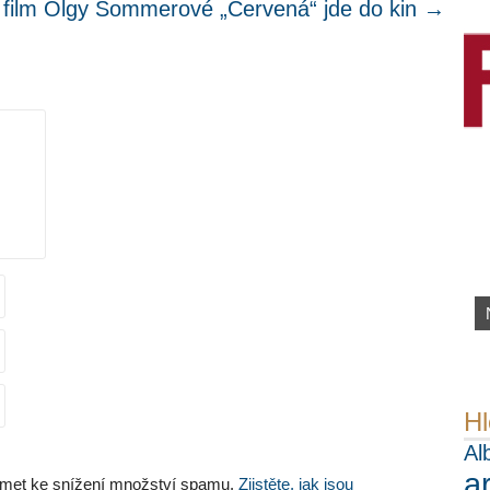
 film Olgy Sommerové „Červená“ jde do kin
→
.
Hl
Al
a
met ke snížení množství spamu.
Zjistěte, jak jsou