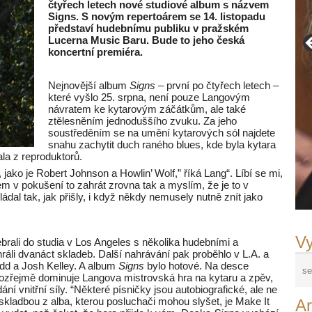
čtyřech letech nové studiové album s názvem
Signs. S novým repertoárem se 14. listopadu
představí hudebnímu publiku v pražském
Lucerna Music Baru. Bude to jeho česká
koncertní premiéra.
Nejnovější album
Signs
– první po čtyřech letech –
které vyšlo 25. srpna, není pouze Langovým
návratem ke kytarovým záčátkům, ale také
ztělesněním jednoduššího zvuku. Za jeho
soustředěním se na umění kytarových sól najdete
snahu zachytit duch raného blues, kde byla kytara
la z reproduktorů.
jako je Robert Johnson a Howlin’ Wolf,” říká Lang“. Líbí se mi,
sem v pokušení to zahrát zrovna tak a myslím, že je to v
ádal tak, jak přišly, i když někdy nemusely nutně znít jako
Vy
ali do studia v Los Angeles s několika hudebními a
li dvanáct skladeb. Další nahrávání pak proběhlo v L.A. a
odd a Josh Kelley. A album
Signs
bylo hotové. Na desce
mozřejmě dominuje Langova mistrovská hra na kytaru a zpěv,
dání vnitřní síly. “Některé písničky jsou autobiografické, ale ne
skladbou z alba, kterou posluchači mohou slyšet, je Make It
Ar