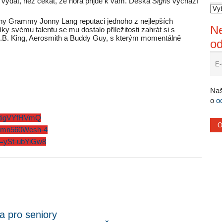
e vydat, než čekat, že hora přijde k vám. Deska
Signs
vychází
eny Grammy Jonny Lang reputaci jednoho z nejlepších
Ne
ky svému talentu se mu dostalo příležitosti zahrát si s
 B.B. King, Aerosmith a Buddy Guy, s kterým momentálně
o
Naš
o
o
:
=3tigVYfHVmQ
v=mn560Wesh-4
v=ySt-ubYiGw8
a pro seniory