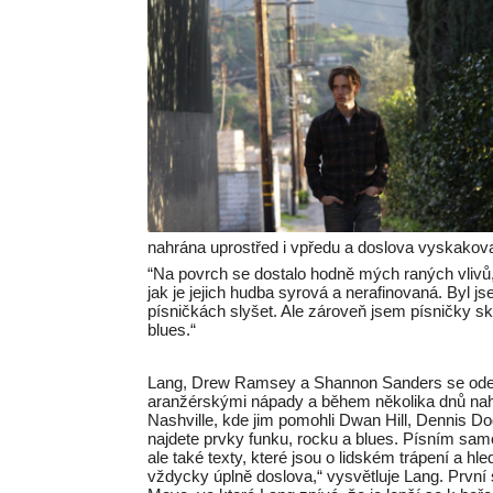
nahrána uprostřed i vpředu a doslova vyskakova
“Na povrch se dostalo hodně mých raných vlivů, 
jak je jejich hudba syrová a nerafinovaná. Byl j
písničkách slyšet. Ale zároveň jsem písničky skl
blues.“
Lang, Drew Ramsey a Shannon Sanders se odebr
aranžérskými nápady a během několika dnů nahrá
Nashville, kde jim pomohli Dwan Hill, Dennis D
najdete prvky funku, rocku a blues. Písním sa
ale také texty, které jsou o lidském trápení a hle
vždycky úplně doslova,“ vysvětluje Lang. První 