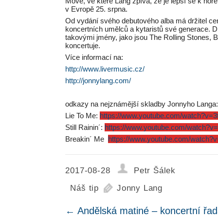
Move, ve které Lang zpívá, že je lepší se k hoř
v Evropě 25. srpna.
Od vydání svého debutového alba má držitel c
koncertních umělců a kytaristů své generace. Dí
takovými jmény, jako jsou The Rolling Stones,
koncertuje.
Více informací na:
http://www.livermusic.cz/
http://jonnylang.com/
odkazy na nejznámější skladby Jonnyho Langa
Lie To Me:
https://www.youtube.com/watch?v
Still Rainin´:
https://www.youtube.com/watch?
Breakin´ Me
https://www.youtube.com/watch?
2017-08-28
Petr Šálek
Náš tip
Jonny Lang
←
Andělská matiné – koncertní řad