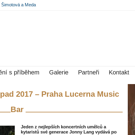
na Šimotová a Meda
 Museu Kampa
ní s příběhem
Galerie
Partneři
Kontakt
opad 2017 – Praha Lucerna Music
Bar
Jeden z nejlepších koncertních umělců a
kytaristů své generace Jonny Lang vydává po