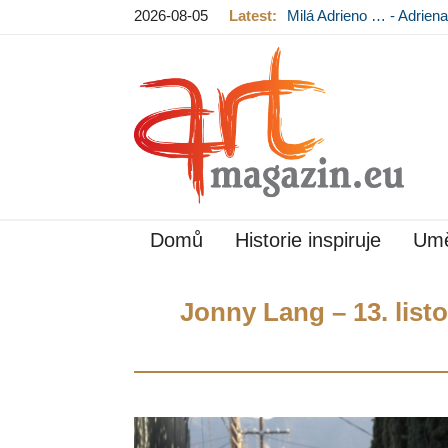
2026-08-05
Latest:
Milá Adrieno … - Adrie
Mládková na výstavě v
Domů
Historie inspiruje
Umě
Jonny Lang – 13. list