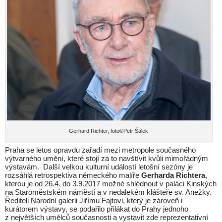
Gerhard Richter, foto©Petr Šálek
Praha se letos opravdu zařadí mezi metropole současného
výtvarného umění, které stojí za to navštívit kvůli mimořádným
výstavám. Další velkou kulturní událostí letošní sezóny je
rozsáhlá retrospektiva německého malíře
Gerharda Richtera
,
kterou je od 26.4. do 3.9.2017 možné shlédnout v paláci Kinských
na Staroměstském náměstí a v nedalekém klášteře sv. Anežky.
Řediteli Národní galerii Jiřímu Fajtovi, který je zároveň i
kurátorem výstavy, se podařilo přilákat do Prahy jednoho
z největších umělců současnosti a vystavit zde reprezentativní