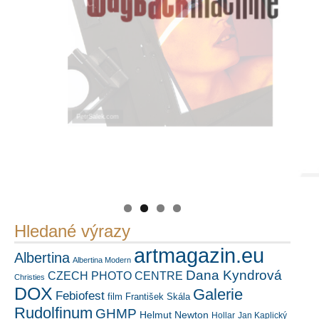
PetrSalek.com
https://kuula.co/profile/PetrSalek/collections
Náš mediální partner
FotoVideo.cz
Hledané výrazy
artmagazin.eu
Albertina
Albertina Modern
Dana Kyndrová
CZECH PHOTO CENTRE
Christies
DOX
Galerie
Febiofest
film
František Skála
Rudolfinum
GHMP
Helmut Newton
Hollar
Jan Kaplický