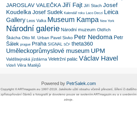
Jiří Fajt
Josef
JAROSLAV VALEČKA
Jiří Stach
Leica
Koudelka
Josef Sudek
Kalendář roku
Laco Deczi
Museum Kampa
Gallery
Leos Valka
New York
Národní galerie
Národní muzeum
Oldřich
Petr Nedoma
Petr
Škácha
Otto M. Urban
Pavel Sivko
Šálek
Praha
theta360
SIGNAL
prague
SČF
UPM
Uměleckoprůmyslové museum
Václav Havel
Veletržní palác
Valdštejnská jízdárna
Věra Matějů
Vídeň
Powered by
PetrSalek.com
Copyright ©​ ​​ARTmagazin.eu ​1997-2019​.​ Jakékoliv užití obsahu včetně převzetí, šíření či dalšího
zpřístupňování článků a fotografií je dovoleno pouze se svolením ​ARTmagazin.eu​ ​a s uvedením
zdroje.