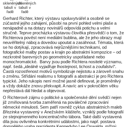
skleněných
skleněných
tabulí v
tabulí v
řadě
řadě
Gerhard Richter, který výstavu spoluvytvářel a osobně se
zúčastnil jejího zahájení, působí na první pohled velmi plaše a
nenápadně a na dotazy novinářů odpovídá potichu a velmi
stručně. Teprve procházka výstavou člověka přesvědčí o tom, že
Richterova pověst není mediální bublina, ale že jeho obrazy mají
neuvěřitelný náboj a dovedou upoutat a zasáhnout. Témata, která
se ho dotýkají, zpracovává nejrůznějšími technikami, od
fotografické malby postav a krajin po abstraktní kompozice – od
nezkrotně barevných po geometricky uspořádané nebo
monochromatické. Barvy jsou podle Richtera nositelé významu,
např. šedá „ideálně vyjadřuje lhostejnost, tichost a zoufalství“.
Častá rozostřenost motivů symbolizuje nejistotu a zároveň snahu
o změnu. Střídání realismu s fotografií a abstrakcí je pro Richtera
typické. Jeho rukopis není možné jasně definovat, je proměnlivý
a vždy dokáže znovu překvapit. A navíc ani v pokročilém věku
nepřestává dál hledat a objevovat.
O Richterově zájmu o politické a společenské dění svědčí nejen
již zmiňovaná tvorba zaměřená na poválečné zpracování
německé minulosti. Sem patří rovněž cyklus abstraktních maleb
Březinka
vystavený v Anežském klášteře, vzniklý podle fotografií
ze stejnojmenného koncentračního tábora. Také další vystavená
díla jsou ovlivněna konkrétními událostmi, jako např. postava
domnělého vraha prezidenta Kennedyho Lee Oswalda, mlžný