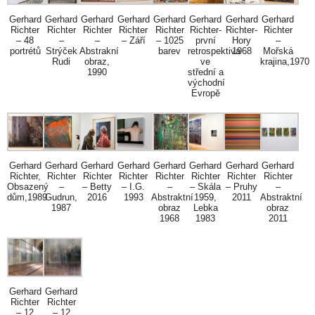
Gerhard
Gerhard
Gerhard
Gerhard
Gerhard
Gerhard
Gerhard
Gerhard
Richter
Richter
Richter
Richter
Richter
Richter-
Richter-
Richter
– 48
–
–
– Září
– 1025
první
Hory
–
portrétů
Strýček
Abstrakní
barev
retrospektiva
1968
Mořská
Rudi
obraz,
ve
krajina,1970
1990
střední a
východní
Evropě
Gerhard
Gerhard
Gerhard
Gerhard
Gerhard
Gerhard
Gerhard
Gerhard
Richter,
Richter
Richter
Richter
Richter
Richter
Richter
Richter
Obsazený
–
– Betty
– I.G.
–
– Skála
– Pruhy
–
dům,1989
Gudrun,
2016
1993
Abstraktní
1959,
2011
Abstraktní
1987
obraz
Lebka
obraz
1968
1983
2011
Gerhard
Gerhard
Richter
Richter
– 12
– 12