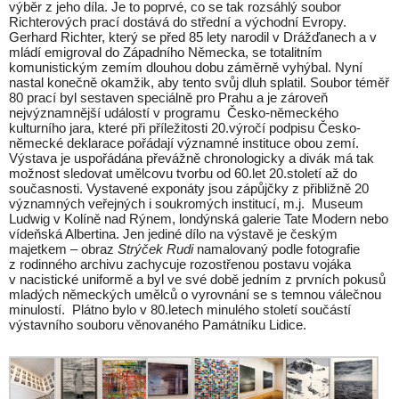
výběr z jeho díla. Je to poprvé, co se tak rozsáhlý soubor
Richterových prací dostává do střední a východní Evropy.
Gerhard Richter, který se před 85 lety narodil v Drážďanech a v
mládí emigroval do Západního Německa, se totalitním
komunistickým zemím dlouhou dobu záměrně vyhýbal. Nyní
nastal konečně okamžik, aby tento svůj dluh splatil. Soubor téměř
80 prací byl sestaven speciálně pro Prahu a je zároveň
nejvýznamnější událostí v programu Česko-německého
kulturního jara, které při příležitosti 20.výročí podpisu Česko-
německé deklarace pořádají významné instituce obou zemí.
Výstava je uspořádána převážně chronologicky a divák má tak
možnost sledovat umělcovu tvorbu od 60.let 20.století až do
současnosti. Vystavené exponáty jsou zápůjčky z přibližně 20
významných veřejných i soukromých institucí, m.j. Museum
Ludwig v Kolíně nad Rýnem, londýnská galerie Tate Modern nebo
vídeňská Albertina. Jen jediné dílo na výstavě je českým
majetkem – obraz
Strýček Rudi
namalovaný podle fotografie
z rodinného archivu zachycuje rozostřenou postavu vojáka
v nacistické uniformě a byl ve své době jedním z prvních pokusů
mladých německých umělců o vyrovnání se s temnou válečnou
minulostí. Plátno bylo v 80.letech minulého století součástí
výstavního souboru věnovaného Památníku Lidice.