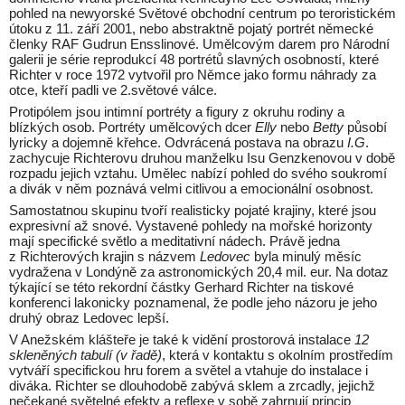
pohled na newyorské Světové obchodní centrum po teroristickém
útoku z 11. září 2001, nebo abstraktně pojatý portrét německé
členky RAF Gudrun Ensslinové. Umělcovým darem pro Národní
galerii je série reprodukcí 48 portrétů slavných osobností, které
Richter v roce 1972 vytvořil pro Němce jako formu náhrady za
otce, kteří padli ve 2.světové válce.
Protipólem jsou intimní portréty a figury z okruhu rodiny a
blízkých osob. Portréty umělcových dcer
Elly
nebo
Betty
působí
lyricky a dojemně křehce. Odvrácená postava na obrazu
I.G
.
zachycuje Richterovu druhou manželku Isu Genzkenovou v době
rozpadu jejich vztahu. Umělec nabízí pohled do svého soukromí
a divák v něm poznává velmi citlivou a emocionální osobnost.
Samostatnou skupinu tvoří realisticky pojaté krajiny, které jsou
expresivní až snové. Vystavené pohledy na mořské horizonty
mají specifické světlo a meditativní nádech. Právě jedna
z Richterových krajin s názvem
Ledovec
byla minulý měsíc
vydražena v Londýně za astronomických 20,4 mil. eur. Na dotaz
týkající se této rekordní částky Gerhard Richter na tiskové
konferenci lakonicky poznamenal, že podle jeho názoru je jeho
druhý obraz Ledovec lepší.
V Anežském klášteře je také k vidění prostorová instalace
12
skleněných tabulí (v řadě)
, která v kontaktu s okolním prostředím
vytváří specifickou hru forem a světel a vtahuje do instalace i
diváka. Richter se dlouhodobě zabývá sklem a zrcadly, jejichž
nečekané světelné efekty a reflexe v sobě zahrnují princip