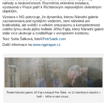
náhody a neukončenosti. Rozměrná skleněná instalace,
vystavená v Praze patří k Richterovým nejnovějším skleněným
objektům.
Výstava v NG potvrzuje, že dynamika, kterou Národní galerie
zaznamenává pod nynějším vedením, není náhodná ani
krátkodobá, ale svědčí o velkém entuziasmu a kompetentnosti
celého týmu okolo jejího ředitele Jiřího Fajta, který Národní galerii
stále více ukotvuje a zviditelňuje v evropském kontextu.
Text: Soňa Šálková, foto©
PetrSalek.com
Další informace na
www.ngprague.cz
Ředitel Národní galerie Jiří Fajt a fotograf Petr Šálek ve 12 skleněných tabulích v
řadě – běžte to také zkusit…