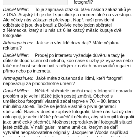
fotografii?
Daniel Miller
: To je zajímavá otázka. 50% našich zákazníků je
z USA. Asijský trh je dost specifický a momentálně na vzestupu.
Ale někdy nás zákazníci překvapí. Např. naši pravidelní
odběratelé jsou dva bratři z Bolívie nebo jeden sběratel
z Německa, který si u nás už 6 let každý měsíc kupuje dvě
fotografie.
Artmagazin.eu
: Jak se o vás lidé dozvídají? Máte nějakou
reklamu?
Daniel Miller
: Prodej po internetu vyžaduje důvěru a tady je
důležité doporučení od někoho, kdo naše služby již využívá nebo
také možnost se domluvit s někým z našich pracovníků v galerii
přímo nebo po internetu.
Artmagazin.eu
: Jaké máte zkušenosti s lidmi, kteří fotografii
nepovažují za plnohodnotné umění?
Daniel Miller
: Někteří sběratelé umění mají s fotografií opravdu
problém a je velmi těžké jejich postoj změnit. Obchod s
uměleckou fotografií vlastně začal teprve v 70. – 80. letech
minulého století. Takže se jedná vlastně o první generaci
sběratelů. Navíc v dnešní záplavě fotografií, které nás každý den
obklopují, je velmi těžké přesvědčit někoho, aby si koupil fotografii
jako umělecký předmět. Možnost reprodukování fotografií situaci
ještě ztěžuje. V naší galerii máme umělce, kterým se daří
vytvářet neopakovatelné originály. Jacqueline Woods například