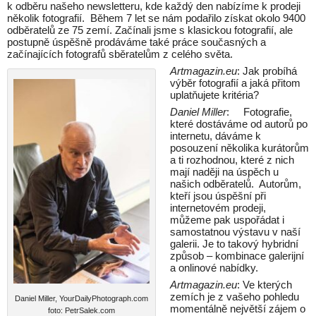
k odběru našeho newsletteru, kde každý den nabízíme k prodeji
několik fotografií. Během 7 let se nám podařilo získat okolo 9400
odběratelů ze 75 zemí. Začínali jsme s klasickou fotografií, ale
postupně úspěšně prodáváme také práce současných a
začínajících fotografů sběratelům z celého světa.
Artmagazin.eu
: Jak probíhá
výběr fotografií a jaká přitom
uplatňujete kritéria?
Daniel Miller
: Fotografie,
které dostáváme od autorů po
internetu, dáváme k
posouzení několika kurátorům
a ti rozhodnou, které z nich
mají naději na úspěch u
našich odběratelů. Autorům,
kteří jsou úspěšní při
internetovém prodeji,
můžeme pak uspořádat i
samostatnou výstavu v naší
galerii. Je to takový hybridní
způsob – kombinace galerijní
a onlinové nabídky.
Artmagazin.eu
: Ve kterých
zemích je z vašeho pohledu
Daniel Miller, YourDailyPhotograph.com
momentálně největší zájem o
foto: PetrSalek.com