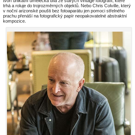
tvoří unikátní umělecká díla ze starých vintage fotografií, které
trhá a roluje do trojrozměrných objektů. Nebo Chris Colville, který
v noční arizonské poušti bez fotoaparátu jen pomoci střelného
prachu přenáší na fotografický papír neopakovatelné abstraktní
kompozice.