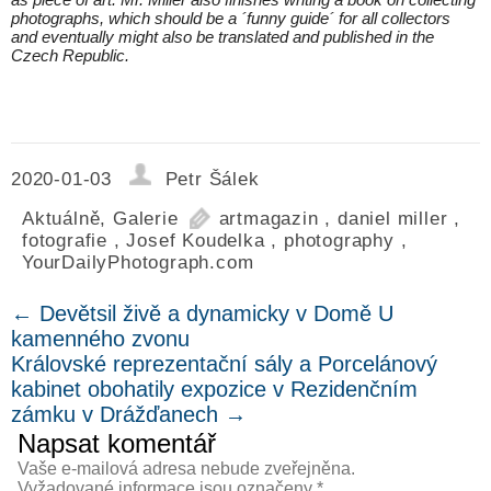
photographs, which should be a ´funny guide´ for all collectors
and eventually might also be translated and published in the
Czech Republic.
2020-01-03
Petr Šálek
Aktuálně
,
Galerie
artmagazin
,
daniel miller
,
fotografie
,
Josef Koudelka
,
photography
,
YourDailyPhotograph.com
←
Devětsil živě a dynamicky v Domě U
kamenného zvonu
Královské reprezentační sály a Porcelánový
kabinet obohatily expozice v Rezidenčním
zámku v Drážďanech
→
Napsat komentář
Vaše e-mailová adresa nebude zveřejněna.
Vyžadované informace jsou označeny
*