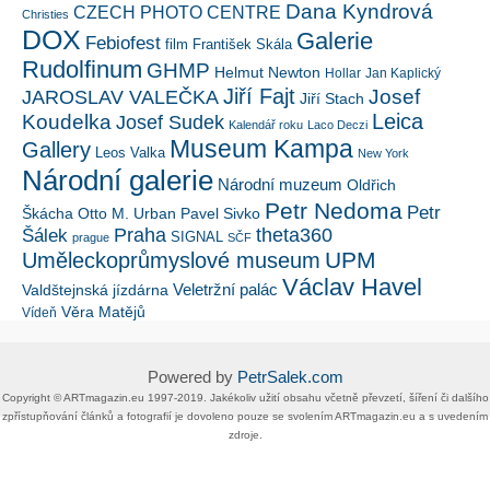
Dana Kyndrová
CZECH PHOTO CENTRE
Christies
DOX
Galerie
Febiofest
film
František Skála
Rudolfinum
GHMP
Helmut Newton
Hollar
Jan Kaplický
Jiří Fajt
Josef
JAROSLAV VALEČKA
Jiří Stach
Leica
Koudelka
Josef Sudek
Kalendář roku
Laco Deczi
Museum Kampa
Gallery
Leos Valka
New York
Národní galerie
Národní muzeum
Oldřich
Petr Nedoma
Petr
Škácha
Otto M. Urban
Pavel Sivko
Šálek
Praha
theta360
SIGNAL
prague
SČF
UPM
Uměleckoprůmyslové museum
Václav Havel
Veletržní palác
Valdštejnská jízdárna
Věra Matějů
Vídeň
Powered by
PetrSalek.com
Copyright ©​ ​​ARTmagazin.eu ​1997-2019​.​ Jakékoliv užití obsahu včetně převzetí, šíření či dalšího
zpřístupňování článků a fotografií je dovoleno pouze se svolením ​ARTmagazin.eu​ ​a s uvedením
zdroje.