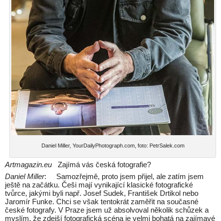
Daniel Miller, YourDailyPhotograph.com, foto: PetrSalek.com
Artmagazin.eu
Zajímá vás česká fotografie?
Daniel Miller
: Samozřejmě, proto jsem přijel, ale zatím jsem
ještě na začátku. Češi mají vynikající klasické fotografické
tvůrce, jakými byli např. Josef Sudek, František Drtikol nebo
Jaromír Funke. Chci se však tentokrát zaměřit na současné
české fotografy. V Praze jsem už absolvoval několik schůzek a
myslím, že zdejší fotografická scéna je velmi bohatá na zajímavé