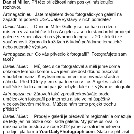
Daniel Miller
. Při této příležitosti nám poskytl následující
rozhovor.
Artmagazin.eu: Jste majitelem dvou fotografických galerií na
západním pobřeží USA. Jaké výstavy v nich pořádáte?
Daniel Miller:
Duncan Miller Gallery se nachází na dvou
místech v západní části Los Angeles. Jsou to standardní prodejní
galerie se specializací na výtvarnou fotografii z 20. století i ze
současnosti. Zpravidla každých 6 týdnů pořádáme tematické
nebo autorské výstavy.
Artmagazin.eu:
Co vás přivedlo k fotografii? Fotografujete sám
také?
Daniel Miller
: Můj otec sice fotografoval a měli jsme doma
dokonce temnou komoru. Já jsem ale dost dlouho pracoval
v hudební branži. K výtvarnému umění mě přivedla šťastná
náhoda. Před 10 lety jsem s partnerkou v Los Angeles založil
malířské studio a odtud pak již nebylo daleko k výtvarné fotografii.
Artmagazin.eu
: Zároveň také zprostředkováváte prodej
uměleckých fotografií po internetu a jste velmi úspěšný
v celosvětovém měřítku. Můžete nám tento projekt trochu
přiblížit?
Daniel Miller
: Prodej v galerii je především regionální a omezuje
se tedy jen na blízké okolí sídla galerie. My jsme usilovali o
mezinárodní přístup a v roce 2012 jsme založili internetovou
prodejní platformu
YourDailyPhotograph.com
. Stačí se přihlásit