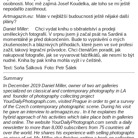
osobnosti. Moc mě zajímá Josef Koudelka, ale toho se mi ještě
nepodařilo zastihnout.
Artmagazin.eu
: Máte v nejbližší budoucnosti ještě nějaké další
plány?
Daniel Miller
: Chci vydat knihu o sběratelství a prodeji
uměleckých fotografií. V srpnu jsem ji začal psát na Sardinii a
momentálně je před dokončením. Bude to vyprávění o mých
zkušenostech a bláznivých příhodách, které jsem ve své profesi
zažil, takový legrační průvodce. Chci čtenářům poradit, jak
nakupovat fotografie, jak se vyvarovat falzifikátů, ale nesmí to být
nudné. Kniha by pak kniha mohla vyjít i v češtině.
Text: Soňa Šálková Foto: Petr Šálek
Summary
In December 2019 Daniel Miller, owner of two art galleries
specialized on classical and contemporary photography in LA
and founder of photography collecting project
YourDailyPhotograph.com, visited Prague in order to get a survey
of the Czech contemporary photographic scene. During his visit
he gave an interview to artmagazin.eu . In it he explaines the
hybrid approach of his activities which take place both in galleries
and online. The website YourDailyPhotograph.com sends a daily
newsletter to more than 8,000 subscribers from 75 countries all
over the world. He shares his experience with selling photographs
as piece of art. Mr. Miller also finishes writing a book on collecting