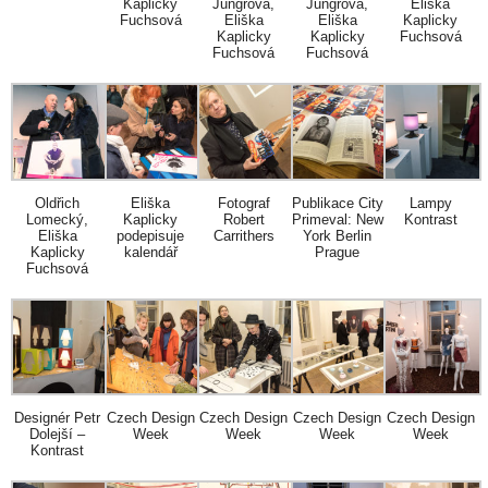
Kaplicky
Jungrová,
Jungrová,
Eliška
Fuchsová
Eliška
Eliška
Kaplicky
Kaplicky
Kaplicky
Fuchsová
Fuchsová
Fuchsová
Oldřich
Eliška
Fotograf
Publikace City
Lampy
Lomecký,
Kaplicky
Robert
Primeval: New
Kontrast
Eliška
podepisuje
Carrithers
York Berlin
Kaplicky
kalendář
Prague
Fuchsová
Designér Petr
Czech Design
Czech Design
Czech Design
Czech Design
Dolejší –
Week
Week
Week
Week
Kontrast