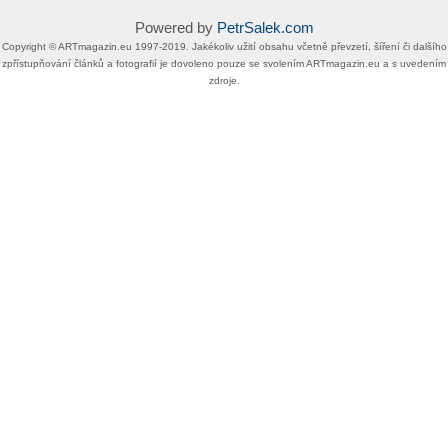
Powered by
PetrSalek.com
Copyright ©​ ​​ARTmagazin.eu ​1997-2019​.​ Jakékoliv užití obsahu včetně převzetí, šíření či dalšího
zpřístupňování článků a fotografií je dovoleno pouze se svolením ​ARTmagazin.eu​ ​a s uvedením
zdroje.