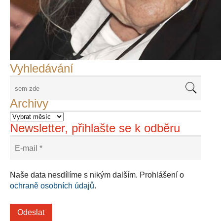
František Skála - film Veřejný prostor
Adriena Šimotová
Richard Štipl v Benátkách
Langweiluv model v Praze
Japanolog Petr Geisler, foto: Petr Šálek
©Frank Kortan,Yellow Shark, portrét Franka Zappy
Nové Svatovítské varhany
Vyhledávání
Archivy
Newsletter, přihlašte se k odběru
Naše data nesdílíme s nikým dalším. Prohlášení o
ochraně osobních údajů
.