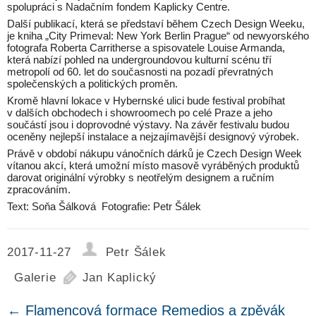
spolupráci s Nadačním fondem Kaplicky Centre.
Další publikací, která se představí během Czech Design Weeku,
je kniha „City Primeval: New York Berlin Prague“ od newyorského
fotografa Roberta Carritherse a spisovatele Louise Armanda,
která nabízí pohled na undergroundovou kulturní scénu tří
metropolí od 60. let do současnosti na pozadí převratných
společenských a politických proměn.
Kromě hlavní lokace v Hybernské ulici bude festival probíhat
v dalších obchodech i showroomech po celé Praze a jeho
součástí jsou i doprovodné výstavy. Na závěr festivalu budou
oceněny nejlepší instalace a nejzajímavější designový výrobek.
Právě v období nákupu vánočních dárků je Czech Design Week
vítanou akcí, která umožní místo masově vyráběných produktů
darovat originální výrobky s neotřelým designem a ručním
zpracováním.
Text: Soňa Šálková Fotografie: Petr Šálek
2017-11-27
Petr Šálek
Galerie
Jan Kaplický
←
Flamencová formace Remedios a zpěvák