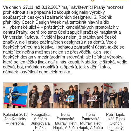
Ve dnech 27.11. až 3.12.2017 mají návštěvníci Prahy možnost
prohlédnout si a případně i zakoupit originální výrobky
současných českých i zahraničních designérů. 3. Ročník
přehlídky Czech Design Week má tentokrát hlavní sídlo
v Hybernské ulici 4 – prázdných kancelářských prostorách v
centru Prahy, které pro tento účel zapůjčil pražský magistrát a
Univerzita Karlova. K vidění jsou nejen již etablované české
značky, ale i práce začínajících designérů a studentů. Vedle
českých tvůrců má festival i bohatou zahraniční účast, takže se
nabízí jedinečná možnost nejen se přesvědčit, jak si stojí
českých design v mezinárodním srovnání, ale i získat výrobky,
které se jen těžko jinak dají u nás koupit. Nabídka je široká, vedle
oděvů, bot, módních doplňků a šperků, je k vidění i sklo,
nábytek, osvětlení nebo elektronika.
Kalendář 2018
Fotografka
Irena
Irena
Petr Hájek,
Jan Kaplicky
Alžběta
Žantovská
Žantovská
Lukáš Pipek,
– Personal
Jungrová a
Murray, Petr
Murray, Petr
Oldřich
Eliška
Hájek, Alžběta
Hájek, Alžběta
Lomecký,