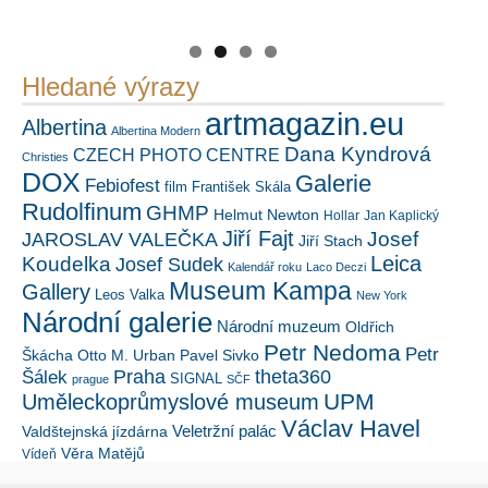
PetrSalek.com
https://kuula.co/profile/PetrSalek/collections
Náš mediální partner
FotoVideo.cz
Hledané výrazy
artmagazin.eu
Albertina
Albertina Modern
Dana Kyndrová
CZECH PHOTO CENTRE
Christies
DOX
Galerie
Febiofest
film
František Skála
Rudolfinum
GHMP
Helmut Newton
Hollar
Jan Kaplický
Jiří Fajt
Josef
JAROSLAV VALEČKA
Jiří Stach
Leica
Koudelka
Josef Sudek
Kalendář roku
Laco Deczi
Museum Kampa
Gallery
Leos Valka
New York
Národní galerie
Národní muzeum
Oldřich
Petr Nedoma
Petr
Škácha
Otto M. Urban
Pavel Sivko
Šálek
Praha
theta360
SIGNAL
prague
SČF
UPM
Uměleckoprůmyslové museum
Václav Havel
Veletržní palác
Valdštejnská jízdárna
Věra Matějů
Vídeň