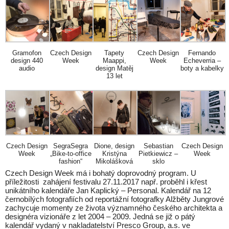
Gramofon
Czech Design
Tapety
Czech Design
Fernando
design 440
Week
Maappi,
Week
Echeverria –
audio
design Matěj
boty a kabelky
13 let
Czech Design
SegraSegra
Dione, design
Sebastian
Czech Design
Week
„Bike-to-office
Kristýna
Pietkiewicz –
Week
fashion“
Mikolášková
sklo
Czech Design Week má i bohatý doprovodný program. U
příležitosti zahájení festivalu 27.11.2017 např. proběhl i křest
unikátního kalendáře Jan Kaplický – Personal. Kalendář na 12
černobílých fotografiích od reportážní fotografky Alžběty Jungrové
zachycuje momenty ze života významného českého architekta a
designéra vizionáře z let 2004 – 2009. Jedná se již o pátý
kalendář vydaný v nakladatelství Presco Group, a.s. ve