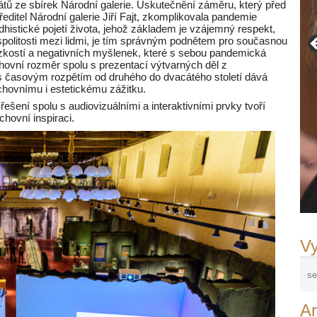
átů ze sbírek Národní galerie. Uskutečnění záměru, který před
ý ředitel Národní galerie Jiří Fajt, zkomplikovala pandemie
dhistické pojetí života, jehož základem je vzájemný respekt,
olitosti mezi lidmi, je tím správným podnětem pro současnou
zkostí a negativních myšlenek, které s sebou pandemická
chovní rozměr spolu s prezentací výtvarných děl z
 s časovým rozpětím od druhého do dvacátého století dává
hovnímu i estetickému zážitku.
 řešení spolu s audiovizuálními a interaktivními prvky tvoří
chovní inspiraci.
Vy
Ar