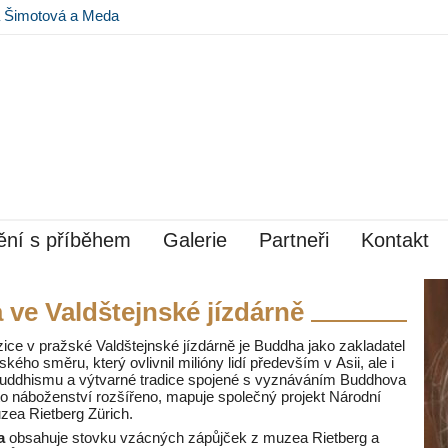
na Šimotová a Meda
 Museu Kampa
ní s příběhem
Galerie
Partneři
Kontakt
 ve Valdštejnské jízdárně
e v pražské Valdštejnské jízdárně je Buddha jako zakladatel
ého směru, který ovlivnil milióny lidí především v Asii, ale i
buddhismu a výtvarné tradice spojené s vyznáváním Buddhova
to náboženství rozšířeno, mapuje společný projekt Národní
zea Rietberg Zürich.
a
obsahuje stovku vzácných zápůjček z muzea Rietberg a