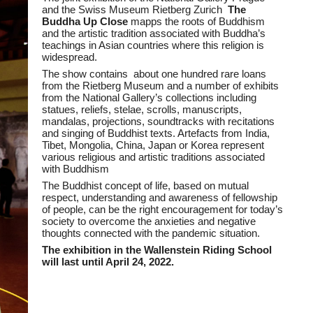
and the Swiss Museum Rietberg Zurich
The
Buddha Up Close
mapps the roots of Buddhism
and the artistic tradition associated with Buddha’s
teachings in Asian countries where this religion is
widespread.
The show contains about one hundred rare loans
from the Rietberg Museum and a number of exhibits
from the National Gallery’s collections including
statues, reliefs, stelae, scrolls, manuscripts,
mandalas, projections, soundtracks with recitations
and singing of Buddhist texts. Artefacts from India,
Tibet, Mongolia, China, Japan or Korea represent
various religious and artistic traditions associated
with Buddhism
The Buddhist concept of life, based on mutual
respect, understanding and awareness of fellowship
of people, can be the right encouragement for today’s
society to overcome the anxieties and negative
thoughts connected with the pandemic situation.
The exhibition in the Wallenstein Riding School
will last until April 24, 2022.