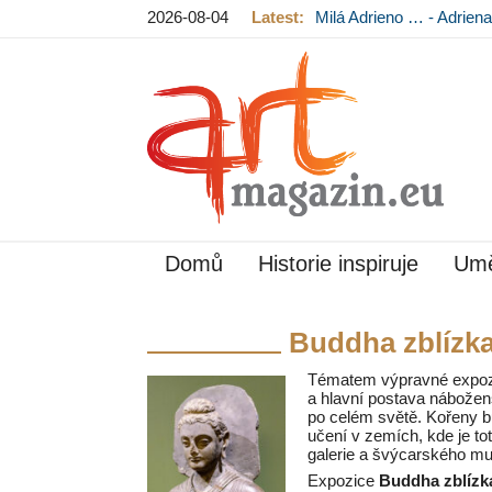
2026-08-04
Latest:
Milá Adrieno … - Adrie
Mládková na výstavě v
Domů
Historie inspiruje
Umě
Buddha zblízka
Tématem výpravné expozic
a hlavní postava nábožensk
po celém světě. Kořeny 
učení v zemích, kde je to
galerie a švýcarského mu
Expozice
Buddha zblízk