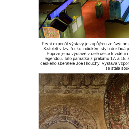
První exponát výstavy je zapůjčen ze švýca
3.století v tzv. řecko-indickém stylu doklád
Poprvé je na výstavě v celé délce k vidění 
legendou. Tato památka z přelomu 17. a 18.
českého sběratele Joe Hlouchy. Výstava vzpomín
se stala sou