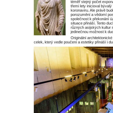
téměř stejný počet expon
třemi lety inicioval býval
koronaviru. Ale právě bud
porozumění a vědomí posp
společnost k překonání ú
situace přináší. Tento du
různých asijských kultur
jedinečnou možnost k duc
Originální architektonické
celek, který vedle poučení a estetiky přináší i du