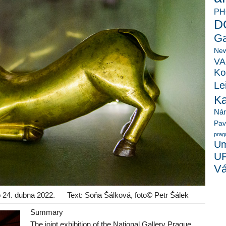
PH
D
Ga
New
VA
Ko
Le
K
Ná
Pav
prag
Um
U
Vá
do 24. dubna 2022. Text: Soňa Šálková, foto© Petr Šálek
Summary
The joint exhibition of the National Gallery Prague