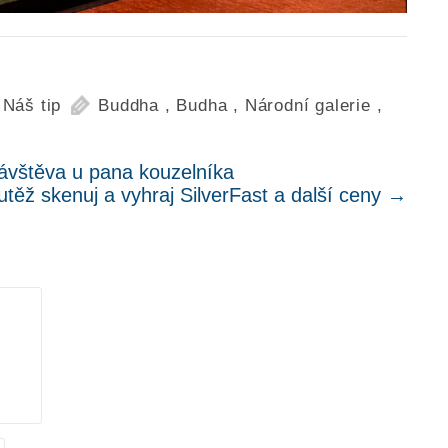
,
Náš tip
Buddha
,
Budha
,
Národní galerie
,
vštěva u pana kouzelníka
utěž skenuj a vyhraj SilverFast a další ceny
→
.