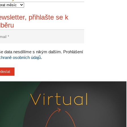
wsletter, přihlašte se k
dběru
e data nesdílíme s nikým dalším. Prohlášení
chraně osobních údajů
.