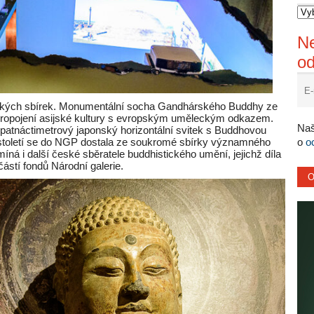
Ne
o
rských sbírek. Monumentální socha Gandhárského Buddhy ze
á propojení asijské kultury s evropským uměleckým odkazem.
Naš
i patnáctimetrový japonský horizontální svitek s Buddhovou
 století se do NGP dostala ze soukromé sbírky významného
o
o
á i další české sběratele buddhistického umění, jejichž díla
částí fondů Národní galerie.