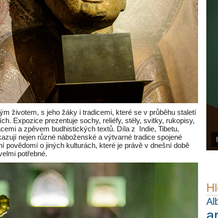
životem, s jeho žáky i tradicemi, které se v průběhu staletí
h. Expozice prezentuje sochy, reliéfy, stély, svitky, rukopisy,
cemi a zpěvem budhistických textů. Díla z Indie, Tibetu,
azují nejen různé náboženské a výtvarné tradice spojené
 povědomí o jiných kulturách, které je právě v dnešní době
velmi potřebné.
Hl
Al
a