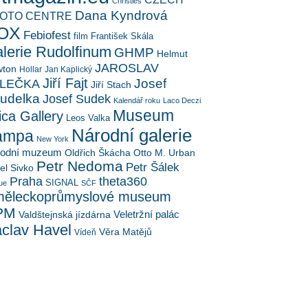
Christies
Dana Kyndrová
OTO CENTRE
OX
Febiofest
film
František Skála
lerie Rudolfinum
GHMP
Helmut
JAROSLAV
ton
Hollar
Jan Kaplický
Jiří Fajt
Josef
LEČKA
Jiří Stach
udelka
Josef Sudek
Kalendář roku
Laco Deczi
Museum
ica Gallery
Leos Valka
Národní galerie
ampa
New York
rodní muzeum
Oldřich Škácha
Otto M. Urban
Petr Nedoma
Petr Šálek
el Sivko
Praha
theta360
SIGNAL
ue
SČF
ěleckoprůmyslové museum
PM
Veletržní palác
Valdštejnská jízdárna
clav Havel
Věra Matějů
Vídeň