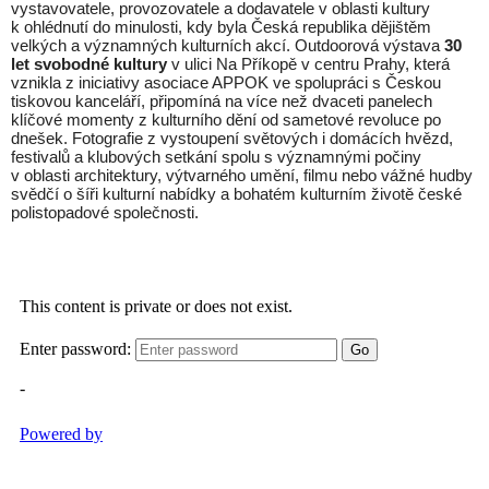
vystavovatele, provozovatele a dodavatele v oblasti kultury
k ohlédnutí do minulosti, kdy byla Česká republika dějištěm
velkých a významných kulturních akcí. Outdoorová výstava
30
let svobodné kultury
v ulici Na Příkopě v centru Prahy, která
vznikla z iniciativy asociace APPOK ve spolupráci s Českou
tiskovou kanceláří, připomíná na více než dvaceti panelech
klíčové momenty z kulturního dění od sametové revoluce po
dnešek. Fotografie z vystoupení světových i domácích hvězd,
festivalů a klubových setkání spolu s významnými počiny
v oblasti architektury, výtvarného umění, filmu nebo vážné hudby
svědčí o šíři kulturní nabídky a bohatém kulturním životě české
polistopadové společnosti.