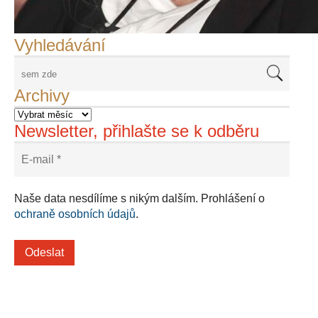
Adriena Šimotová
Richard Štipl v Benátkách
Langweiluv model v Praze
Japanolog Petr Geisler, foto: Petr Šálek
©Frank Kortan,Yellow Shark, portrét Franka Zappy
Nové Svatovítské varhany
Vyhledávání
Archivy
Newsletter, přihlašte se k odběru
Naše data nesdílíme s nikým dalším. Prohlášení o
ochraně osobních údajů
.