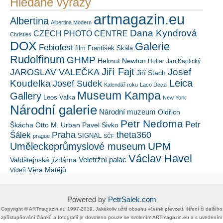
Hledané výrazy
artmagazin.eu
Albertina
Albertina Modern
Dana Kyndrová
CZECH PHOTO CENTRE
Christies
DOX
Galerie
Febiofest
film
František Skála
Rudolfinum
GHMP
Helmut Newton
Hollar
Jan Kaplický
Jiří Fajt
Josef
JAROSLAV VALEČKA
Jiří Stach
Leica
Koudelka
Josef Sudek
Kalendář roku
Laco Deczi
Museum Kampa
Gallery
Leos Valka
New York
Národní galerie
Národní muzeum
Oldřich
Petr Nedoma
Petr
Škácha
Otto M. Urban
Pavel Sivko
Šálek
Praha
theta360
SIGNAL
prague
SČF
UPM
Uměleckoprůmyslové museum
Václav Havel
Veletržní palác
Valdštejnská jízdárna
Věra Matějů
Vídeň
Powered by
PetrSalek.com
Copyright ©​ ​​ARTmagazin.eu ​1997-2019​.​ Jakékoliv užití obsahu včetně převzetí, šíření či dalšího
zpřístupňování článků a fotografií je dovoleno pouze se svolením ​ARTmagazin.eu​ ​a s uvedením