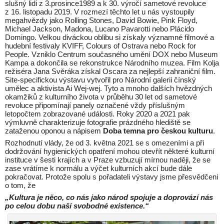
slušný lidi z 3.prosince1989 a k 30. výročí sametové revoluce
z 16. listopadu 2019. V rozmezí těchto let u nás vystoupily
megahvězdy jako Rolling Stones, David Bowie, Pink Floyd,
Michael Jackson, Madona, Lucano Pavarotti nebo Plácido
Domingo. Velkou diváckou oblibu si získaly významné filmové a
hudební festivaly KVIFF, Colours of Ostrava nebo Rock for
People. Vzniklo Centrum současného umění DOX nebo Museum
Kampa a dokončila se rekonstrukce Národního muzea. Film Kolja
režiséra Jana Svěráka získal Oscara za nejlepší zahraniční film.
Site-specifickou výstavu vytvořil pro Národní galerii čínský
umělec a aktivista Ai Wej-wej. Tyto a mnoho dalších hvězdných
okamžiků z kulturního života v průběhu 30 let od sametové
revoluce připomínají panely označené vždy příslušným
letopočtem zobrazované události. Roky 2020 a 2021 pak
výmluvně charakterizuje fotografie prázdného hlediště se
zataženou oponou a nápisem
Doba temna pro českou kulturu
.
Rozhodnutí vlády, že od 3. května 2021 se s omezeními a při
dodržování hygienických opatření mohou otevřít některé kulturní
instituce v šesti krajích a v Praze vzbuzují mírnou naději, že se
zase vrátíme k normálu a výčet kulturních akcí bude dále
pokračovat. Protože spolu s pořadateli výstavy jsme přesvědčeni
o tom, že
„Kultura je něco, co nás jako národ spojuje a doprovází nás
po celou dobu naší svobodné existence.“