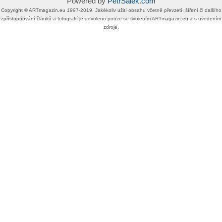
Powered by
PetrSalek.com
Copyright ©​ ​​ARTmagazin.eu ​1997-2019​.​ Jakékoliv užití obsahu včetně převzetí, šíření či dalšího
zpřístupňování článků a fotografií je dovoleno pouze se svolením ​ARTmagazin.eu​ ​a s uvedením
zdroje.