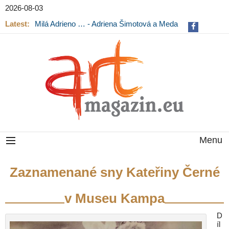
2026-08-03
Latest:
Milá Adrieno … - Adriena Šimotová a Meda
Mládková na výstavě v Museu Kampa
Menu
Zaznamenané sny Kateřiny Černé
v Museu Kampa
D
íl