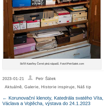
Skříň Kateřiny Černé plná nápadů. Foto©PetrSalek.com
2023-01-21
Petr Šálek
Aktuálně
,
Galerie
,
Historie inspiruje
,
Náš tip
←
Korunovační klenoty, Katedrála svatého Víta,
Václava a Vojtěcha, výstava do 24.1.2023