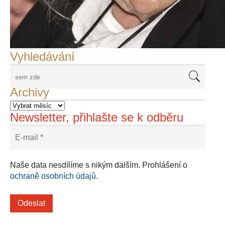
František Skála - film Veřejný prostor
Adriena Šimotová
Richard Štipl v Benátkách
Langweiluv model v Praze
Japanolog Petr Geisler, foto: Petr Šálek
©Frank Kortan,Yellow Shark, portrét Franka Zappy
Nové Svatovítské varhany
Vyhledávání
Archivy
Newsletter, přihlašte se k odběru
Naše data nesdílíme s nikým dalším. Prohlášení o
ochraně osobních údajů
.