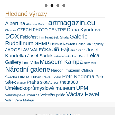
Hledané výrazy
artmagazin.eu
Albertina
Albertina Modern
Dana Kyndrová
CZECH PHOTO CENTRE
Christies
DOX
Galerie
Febiofest
film
František Skála
Rudolfinum
GHMP
Helmut Newton
Hollar
Jan Kaplický
Jiří Fajt
Josef
JAROSLAV VALEČKA
Jiří Stach
Leica
Koudelka
Josef Sudek
Kalendář roku
Laco Deczi
Museum Kampa
Gallery
Leos Valka
New York
Národní galerie
Národní muzeum
Oldřich
Petr Nedoma
Petr
Škácha
Otto M. Urban
Pavel Sivko
Šálek
Praha
theta360
SIGNAL
prague
SČF
UPM
Uměleckoprůmyslové museum
Václav Havel
Veletržní palác
Valdštejnská jízdárna
Věra Matějů
Vídeň