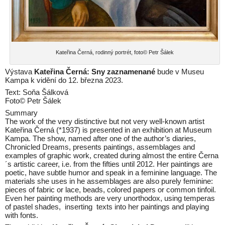
Kateřina Černá, rodinný portrét, foto© Petr Šálek
Výstava
Kateřina Černá: Sny zaznamenané
bude v Museu
Kampa k vidění do 12. března 2023.
Text: Soňa Šálková
Foto© Petr Šálek
Summary
The work of the very distinctive but not very well-known artist
Kateřina Černá (*1937) is presented in an exhibition at Museum
Kampa. The show, named after one of the author’s diaries,
Chronicled Dreams, presents paintings, assemblages and
examples of graphic work, created during almost the entire Černa
´s artistic career, i.e. from the fifties until 2012. Her paintings are
poetic, have subtle humor and speak in a feminine language. The
materials she uses in he assemblages are also purely feminine:
pieces of fabric or lace, beads, colored papers or common tinfoil.
Even her painting methods are very unorthodox, using temperas
of pastel shades, inserting texts into her paintings and playing
with fonts.