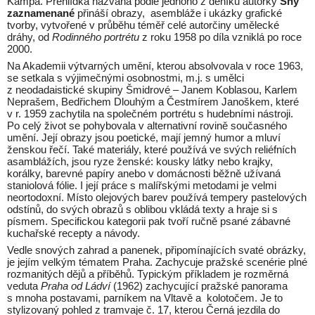
Kampa. Přehlídka nazvaná podle jednoho z deníků autorky
Sny
zaznamenané
přináší obrazy, asembláže i ukázky grafické
tvorby, vytvořené v průběhu téměř celé autorčiny umělecké
dráhy, od
Rodinného portrétu
z roku 1958 po díla vzniklá po roce
2000.
Na Akademii výtvarných umění, kterou absolvovala v roce 1963,
se setkala s výjimečnými osobnostmi, m.j. s umělci
z neodadaistické skupiny Šmidrové – Janem Koblasou, Karlem
Neprašem, Bedřichem Dlouhým a Čestmírem Janoškem, které
v r. 1959 zachytila na společném portrétu s hudebními nástroji.
Po celý život se pohybovala v alternativní rovině současného
umění. Její obrazy jsou poetické, mají jemný humor a mluví
ženskou řečí. Také materiály, které používá ve svých reliéfních
asamblážích, jsou ryze ženské: kousky látky nebo krajky,
korálky, barevné papíry anebo v domácnosti běžně užívaná
staniolová fólie. I její práce s malířskými metodami je velmi
neortodoxní. Místo olejových barev používá tempery pastelových
odstínů, do svých obrazů s oblibou vkládá texty a hraje si s
písmem. Specifickou kategorii pak tvoří ručně psané zábavné
kuchařské recepty a návody.
Vedle snových zahrad a panenek, připomínajících svaté obrázky,
je jejím velkým tématem Praha. Zachycuje pražské scenérie plné
rozmanitých dějů a příběhů. Typickým příkladem je rozměrná
veduta
Praha od Ládví
(1962) zachycující pražské panorama
s mnoha postavami, parníkem na Vltavě a kolotočem. Je to
stylizovaný pohled z tramvaje č. 17, kterou Černá jezdila do