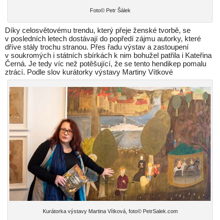
Foto© Petr Šálek
Díky celosvětovému trendu, který přeje ženské tvorbě, se
v posledních letech dostávají do popředí zájmu autorky, které
dříve stály trochu stranou. Přes řadu výstav a zastoupení
v soukromých i státních sbírkách k nim bohužel patřila i Kateřina
Černá. Je tedy víc než potěšující, že se tento hendikep pomalu
ztrácí. Podle slov kurátorky výstavy Martiny Vítkové
Kurátorka výstavy Martina Vítková, foto© PetrSalek.com