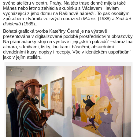
svého ateliéru v centru Prahy. Na této trase denně míjela také
Mánes nebo letmo zahlédla skupinku s Václavem Havlem
vycházející z jeho domu na Rašínově nábřeží. To pak osobitým
způsobem ztvárnila ve svých obrazech
Mánes
(1988) a
Setkání
disidentů
(1989)..
Bohatá grafická tvorba Kateřiny Černé je na výstavě
prezentována v digitalizované podobě prostřednictvím obrazovky.
Na přání autorky stojí na výstavě i její „skříň pokladů“ –starožitná
almara, s knihami, tisky, loutkami, básněmi, absurdními
divadelními kusy, dopisy i recepty. Vše v identickém uspořádání
jako v jejím ateliéru.