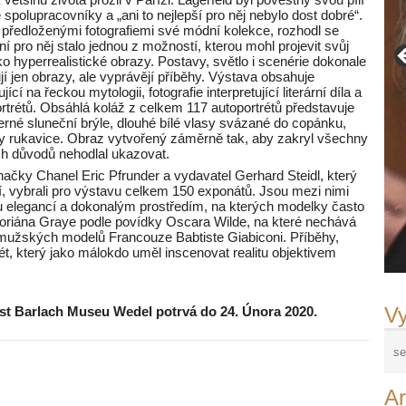
spolupracovníky a „ani to nejlepší pro něj nebylo dost dobré“.
předloženými fotografiemi své módní kolekce, rozhodl se
ní pro něj stalo jednou z možností, kterou mohl projevit svůj
ako hyperrealistické obrazy. Postavy, světlo i scenérie dokonale
jí jen obrazy, ale vyprávějí příběhy. Výstava obsahuje
í na řeckou mytologii, fotografie interpretující literární díla a
rtrétů. Obsáhlá koláž z celkem 117 autoportrétů představuje
černé sluneční brýle, dlouhé bílé vlasy svázané do copánku,
y rukavice. Obraz vytvořený záměrně tak, aby zakryl všechny
ých důvodů nehodlal ukazovat.
načky Chanel Eric Pfrunder a vydavatel Gerhard Steidl, který
í, vybrali pro výstavu celkem 150 exponátů. Jsou mezi nimi
u elegancí a dokonalým prostředím, na kterých modelky často
Doriána Graye podle povídky Oscara Wilde, na které nechává
 mužských modelů Francouze Babtiste Giabiconi. Příběhy,
ét, který jako málokdo uměl inscenovat realitu objektivem
Vy
nst Barlach Museu Wedel potrvá do 24. Února 2020.
Ar