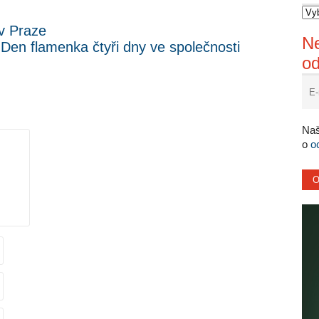
v Praze
Ne
Den flamenka čtyři dny ve společnosti
o
.
Naš
o
o