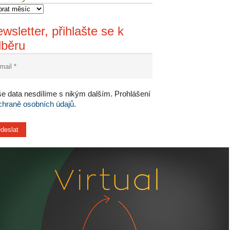
wsletter, přihlašte se k
dběru
e data nesdílíme s nikým dalším. Prohlášení
chraně osobních údajů
.