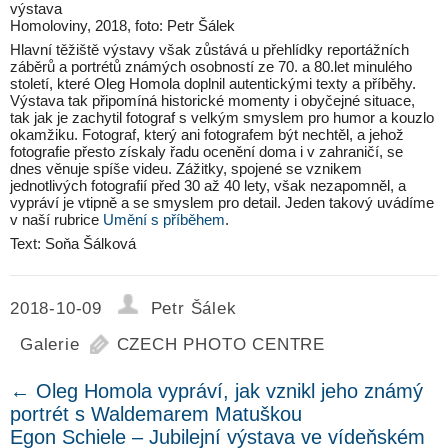
výstava
Homoloviny, 2018, foto: Petr Šálek
Hlavní těžiště výstavy však zůstává u přehlídky reportážních
záběrů a portrétů známých osobností ze 70. a 80.let minulého
století, které Oleg Homola doplnil autentickými texty a příběhy.
Výstava tak připomíná historické momenty i obyčejné situace,
tak jak je zachytil fotograf s velkým smyslem pro humor a kouzlo
okamžiku. Fotograf, který ani fotografem být nechtěl, a jehož
fotografie přesto získaly řadu ocenění doma i v zahraničí, se
dnes věnuje spíše videu. Zážitky, spojené se vznikem
jednotlivých fotografií před 30 až 40 lety, však nezapomněl, a
vypráví je vtipně a se smyslem pro detail. Jeden takový uvádíme
v naší rubrice
Umění s příběhem
.
Text: Soňa Šálková
2018-10-09
Petr Šálek
Galerie
CZECH PHOTO CENTRE
←
Oleg Homola vypráví, jak vznikl jeho známý
portrét s Waldemarem Matuškou
Egon Schiele – Jubilejní výstava ve vídeňském