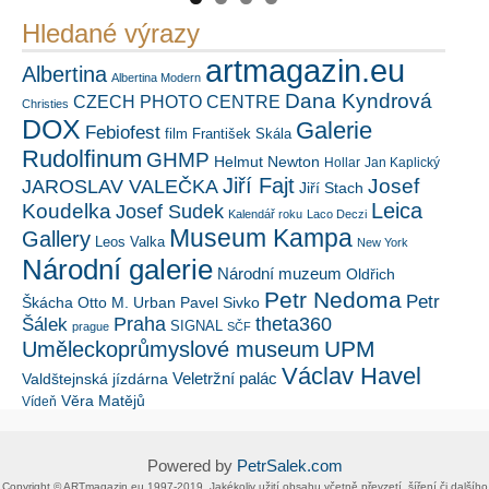
Hledané výrazy
artmagazin.eu
Albertina
Albertina Modern
Dana Kyndrová
CZECH PHOTO CENTRE
Christies
DOX
Galerie
Febiofest
film
František Skála
Rudolfinum
GHMP
Helmut Newton
Hollar
Jan Kaplický
Jiří Fajt
Josef
JAROSLAV VALEČKA
Jiří Stach
Leica
Koudelka
Josef Sudek
Kalendář roku
Laco Deczi
Museum Kampa
Gallery
Leos Valka
New York
Národní galerie
Národní muzeum
Oldřich
Petr Nedoma
Petr
Škácha
Otto M. Urban
Pavel Sivko
Šálek
Praha
theta360
SIGNAL
prague
SČF
UPM
Uměleckoprůmyslové museum
Václav Havel
Veletržní palác
Valdštejnská jízdárna
Věra Matějů
Vídeň
Powered by
PetrSalek.com
Copyright ©​ ​​ARTmagazin.eu ​1997-2019​.​ Jakékoliv užití obsahu včetně převzetí, šíření či dalšího