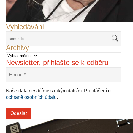
Adriena Šimotová
Richard Štipl v Benátkách
Langweiluv model v Praze
Japanolog Petr Geisler, foto: Petr Šálek
©Frank Kortan,Yellow Shark, portrét Franka Zappy
Nové Svatovítské varhany
Vyhledávání
Archivy
Newsletter, přihlašte se k odběru
Naše data nesdílíme s nikým dalším. Prohlášení o
ochraně osobních údajů
.