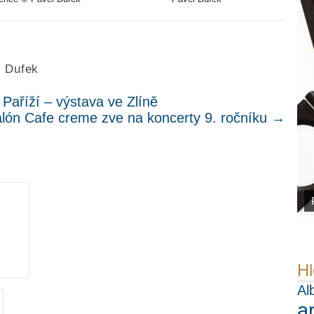
l Dufek
Paříží – výstava ve Zlíně
lón Cafe creme zve na koncerty 9. ročníku
→
.
Hl
Al
a