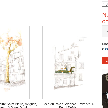
Ne
o
Naš
o
o
oitre Saint Pierre, Avignon,
Place du Palais, Avignon Provence ©
ence © Pavel Dufek
Pavel Dufek