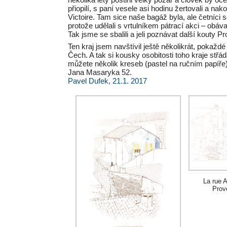
přiopilí, s paní vesele asi hodinu žertovali a n
Victoire. Tam sice naše bagáž byla, ale četníci 
protože udělali s vrtulníkem pátrací akci – obá
Tak jsme se sbalili a jeli poznávat další kouty P
Ten kraj jsem navštívil ještě několikrát, pokaž
Čech. A tak si kousky osobitosti toho kraje stř
můžete několik kreseb (pastel na ručním papíře)
Jana Masaryka 52.
Pavel Dufek, 21.1. 2017
La rue 
Prov