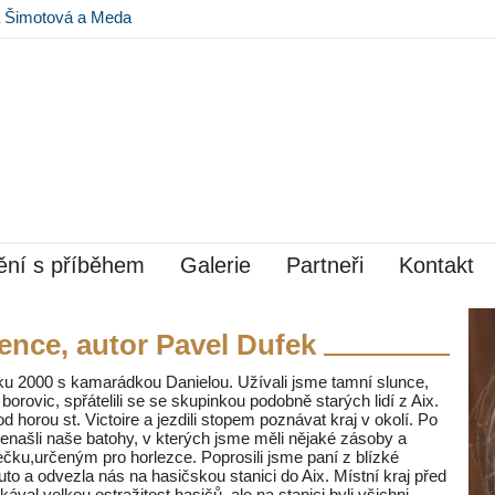
na Šimotová a Meda
 Museu Kampa
ní s příběhem
Galerie
Partneři
Kontakt
ence, autor Pavel Dufek
oku 2000 s kamarádkou Danielou. Užívali jsme tamní slunce,
 borovic, spřátelili se se skupinkou podobně starých lidí z Aix.
horou st. Victoire a jezdili stopem poznávat kraj v okolí. Po
enašli naše batohy, v kterých jsme měli nějaké zásoby a
čku,určeným pro horlezce. Poprosili jsme paní z blízké
to a odvezla nás na hasičskou stanici do Aix. Místní kraj před
kával velkou ostražitost hasičů, ale na stanici byli všichni