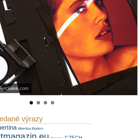
Náš mediální partner
FotoVideo.cz
PetrSalek.com
https://kuula.co/profile/PetrSalek/collections
edané výrazy
bertina
Albertina Modern
rtmagazin.eu
CZECH