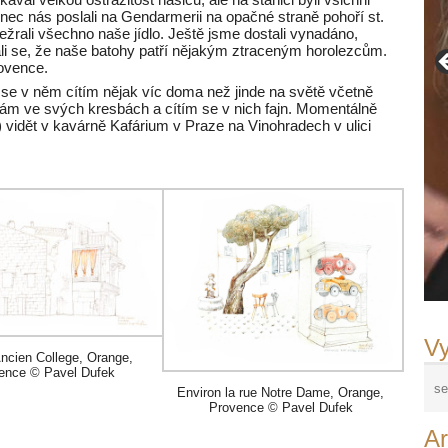
akonec nás poslali na Gendarmerii na opačné straně pohoří st.
sežrali všechno naše jídlo. Ještě jsme dostali vynadáno,
vali se, že naše batohy patří nějakým ztraceným horolezcům.
rovence.
dé se v něm cítím nějak víc doma než jinde na světě včetně
ádám ve svých kresbách a cítím se v nich fajn. Momentálně
 vidět v kavárně Kafárium v Praze na Vinohradech v ulici
Vy
Ancien College, Orange,
ence © Pavel Dufek
Environ la rue Notre Dame, Orange,
Provence © Pavel Dufek
Ar