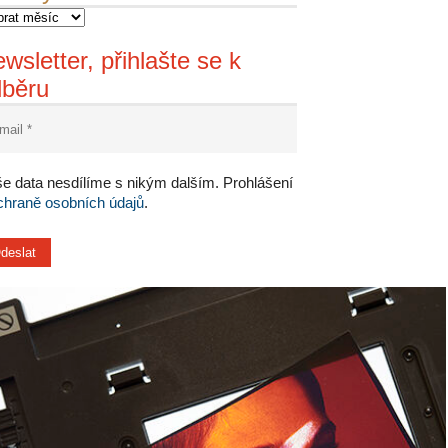
wsletter, přihlašte se k
dběru
e data nesdílíme s nikým dalším. Prohlášení
chraně osobních údajů
.