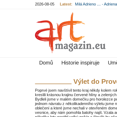
2026-08-05
Latest:
Milá Adrieno … - Adrie
Mládková na výstavě v
Domů
Historie inspiruje
Umě
Výlet do Prov
Poprvé jsem navštívil tento kraj někdy kolem r
kreslili krásnou krajinu červené hlíny a zelených
Bydleli jsme v malém domečku pro horolezce pod 
jednom návratu z několikadenního výletu jsme n
oblečení a které jsme nechali v otevřeném dome
vesnice, aby nám pomohla batohy najít. Vzala au
několika lety postihl velký požár a člověk by oče