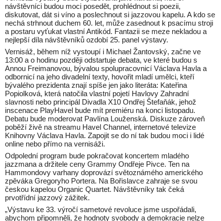
návštěvníci budou moci posedět, prohlédnout si poezii,
diskutovat, dát si víno a poslechnout si jazzovou kapelu. A kdo se
nechá strhnout duchem 60. let, může zasednout k psacímu stroji
a postaru vyťukat vlastní Antikód. Fantazii se meze nekladou a
nejlepší díla návštěvníků ozdobí 25. panel výstavy.
Vernisáž, během níž vystoupí i Michael Žantovský, začne ve
13:00 a o hodinu později odstartuje debata, ve které budou s
Annou Freimanovou, bývalou spolupracovnicí Václava Havla a
odbornicí na jeho divadelní texty, hovořit mladí umělci, kteří
bývalého prezidenta znají spíše jen jako literáta: Kateřina
Popiolková, která natočila vlastní pojetí Havlovy Zahradní
slavnosti nebo principál Divadla X10 Ondřej Štefaňák, jehož
inscenace PlayHavel bude mít premiéru na konci listopadu.
Debatu bude moderovat Pavlína Louženská. Diskuze zároveň
poběží živě na streamu Havel Channel, internetové televize
Knihovny Václava Havla. Zapojit se do ní tak budou moci i lidé
online nebo přímo na vernisáži.
Odpolední program bude pokračovat koncertem mladého
jazzmana a držitele ceny Grammy Ondřeje Pivce. Ten na
Hammondovy varhany doprovází světoznámého amerického
zpěváka Gregoryho Portera. Na Bořislavce zahraje se svou
českou kapelou Organic Quartet. Návštěvníky tak čeká
prvotřídní jazzový zážitek.
„Výstavu ke 33. výročí sametové revoluce jsme uspořádali,
abychom připomněli, že hodnoty svobody a demokracie nelze