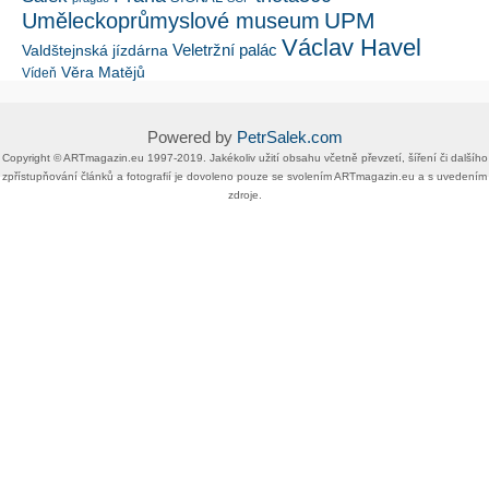
UPM
Uměleckoprůmyslové museum
Václav Havel
Veletržní palác
Valdštejnská jízdárna
Věra Matějů
Vídeň
Powered by
PetrSalek.com
Copyright ©​ ​​ARTmagazin.eu ​1997-2019​.​ Jakékoliv užití obsahu včetně převzetí, šíření či dalšího
zpřístupňování článků a fotografií je dovoleno pouze se svolením ​ARTmagazin.eu​ ​a s uvedením
zdroje.