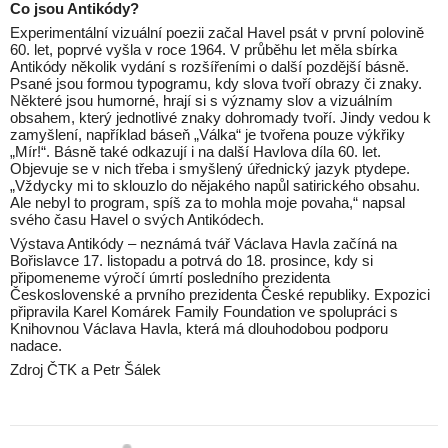
Co jsou Antikódy?
Experimentální vizuální poezii začal Havel psát v první polovině
60. let, poprvé vyšla v roce 1964. V průběhu let měla sbírka
Antikódy několik vydání s rozšířeními o další pozdější básně.
Psané jsou formou typogramu, kdy slova tvoří obrazy či znaky.
Některé jsou humorné, hrají si s významy slov a vizuálním
obsahem, který jednotlivé znaky dohromady tvoří. Jindy vedou k
zamyšlení, například báseň „Válka“ je tvořena pouze výkřiky
„Mír!“. Básně také odkazují i na další Havlova díla 60. let.
Objevuje se v nich třeba i smyšlený úřednický jazyk ptydepe.
„Vždycky mi to sklouzlo do nějakého napůl satirického obsahu.
Ale nebyl to program, spíš za to mohla moje povaha,“ napsal
svého času Havel o svých Antikódech.
Výstava Antikódy – neznámá tvář Václava Havla začíná na
Bořislavce 17. listopadu a potrvá do 18. prosince, kdy si
připomeneme výročí úmrtí posledního prezidenta
Československé a prvního prezidenta České republiky. Expozici
připravila Karel Komárek Family Foundation ve spolupráci s
Knihovnou Václava Havla, která má dlouhodobou podporu
nadace.
Zdroj ČTK a Petr Šálek