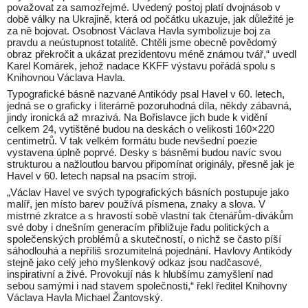
považovat za samozřejmé. Uvedený postoj platí dvojnásob v
době války na Ukrajině, která od počátku ukazuje, jak důležité je
za ně bojovat. Osobnost Václava Havla symbolizuje boj za
pravdu a neústupnost totalitě. Chtěli jsme obecně povědomý
obraz překročit a ukázat prezidentovu méně známou tvář,“ uvedl
Karel Komárek, jehož nadace KKFF výstavu pořádá spolu s
Knihovnou Václava Havla.
Typografické básně nazvané Antikódy psal Havel v 60. letech,
jedná se o graficky i literárně pozoruhodná díla, někdy zábavná,
jindy ironická až mrazivá. Na Bořislavce jich bude k vidění
celkem 24, vytištěné budou na deskách o velikosti 160×220
centimetrů. V tak velkém formátu bude nevšední poezie
vystavena úplně poprvé. Desky s básněmi budou navíc svou
strukturou a nažloutlou barvou připomínat originály, přesně jak je
Havel v 60. letech napsal na psacím stroji.
„Václav Havel ve svých typografických básních postupuje jako
malíř, jen místo barev používá písmena, znaky a slova. V
mistrné zkratce a s hravostí sobě vlastní tak čtenářům-divákům
své doby i dnešním generacím přibližuje řadu politických a
společenských problémů a skutečností, o nichž se často píší
sáhodlouhá a nepříliš srozumitelná pojednání. Havlovy Antikódy
stejně jako celý jeho myšlenkový odkaz jsou nadčasové,
inspirativní a živé. Provokují nás k hlubšímu zamyšlení nad
sebou samými i nad stavem společnosti,“ řekl ředitel Knihovny
Václava Havla Michael Žantovský.