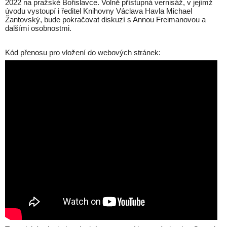
2022 na pražské Bořislavce. Volně přístupná vernisáž, v jejímž
úvodu vystoupí i ředitel Knihovny Václava Havla Michael
Žantovský, bude pokračovat diskuzí s Annou Freimanovou a
dalšími osobnostmi.
Kód přenosu pro vložení do webových stránek: