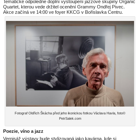
Tematické odpoledne doplní vystoupení jazzové skupiny Organic
Quartet, kterou vede držitel ocenění Grammy Ondřej Pivec.
Akce začíná ve 14:00 ve foyer KKCG v Bořislavka Centru.
Fotograf Oldřich Škácha před jeho ikonickou fotkou Václava Havla, foto©
PetrSalek.com
Poezie, víno a jazz
Vernisáž výstavy bude stylizovaná jako kavárna, kde si