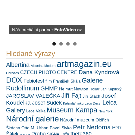
PetrSalek.com
Náš mediální partner
FotoVideo.cz
https://kuula.co/profile/PetrSalek/collections
Hledané výrazy
artmagazin.eu
Albertina
Albertina Modern
Dana Kyndrová
CZECH PHOTO CENTRE
Christies
DOX
Galerie
Febiofest
film
František Skála
Rudolfinum
GHMP
Helmut Newton
Hollar
Jan Kaplický
Jiří Fajt
Josef
JAROSLAV VALEČKA
Jiří Stach
Leica
Koudelka
Josef Sudek
Kalendář roku
Laco Deczi
Museum Kampa
Gallery
Leos Valka
New York
Národní galerie
Národní muzeum
Oldřich
Petr Nedoma
Petr
Škácha
Otto M. Urban
Pavel Sivko
Šálek
Praha
theta360
SIGNAL
prague
SČF