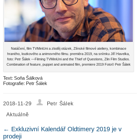
Natáčení, film TVMiniUni a zloděj otázek, Zlínské filmové ateliery, kombinace
hraného, loutkového a animovného filmu. premiéra 2019, na snímku Jiří Havelka,
foto: Petr Šálek —Filming TVMiniUni and the Thief of Questions, Zlin Film Studios.
Combination of feature, puppet and animated film, premiere 2019 Foto© Petr Šálek
Text: Soňa Šálková
Fotografie: Petr Šálek
2018-11-29
Petr Šálek
Aktuálně
←
Exkluzivní Kalendář Oldtimery 2019 je v
prodeji