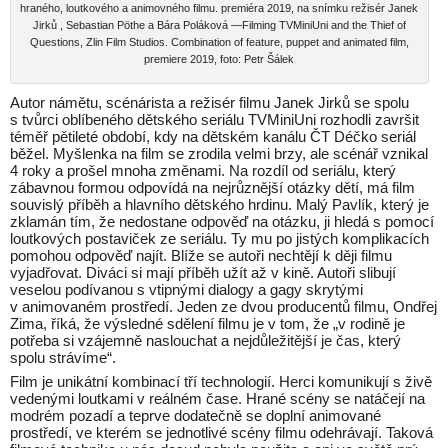
hraného, loutkového a animovného filmu. premiéra 2019, na snímku režisér Janek
Jirků , Sebastian Pöthe a Bára Poláková —Filming TVMiniUni and the Thief of
Questions, Zlin Film Studios. Combination of feature, puppet and animated film,
premiere 2019, foto: Petr Šálek
Autor námětu, scénárista a režisér filmu Janek Jirků se spolu
s tvůrci oblíbeného dětského seriálu TVMiniUni rozhodli završit
téměř pětileté období, kdy na dětském kanálu ČT Déčko seriál
běžel. Myšlenka na film se zrodila velmi brzy, ale scénář vznikal
4 roky a prošel mnoha změnami. Na rozdíl od seriálu, který
zábavnou formou odpovídá na nejrůznější otázky dětí, má film
souvislý příběh a hlavního dětského hrdinu. Malý Pavlík, který je
zklamán tím, že nedostane odpověď na otázku, ji hledá s pomocí
loutkových postaviček ze seriálu. Ty mu po jistých komplikacích
pomohou odpověď najít. Blíže se autoři nechtějí k ději filmu
vyjadřovat. Diváci si mají příběh užít až v kině. Autoři slibují
veselou podívanou s vtipnými dialogy a gagy skrytými
v animovaném prostředí. Jeden ze dvou producentů filmu, Ondřej
Zima, říká, že výsledné sdělení filmu je v tom, že „v rodině je
potřeba si vzájemně naslouchat a nejdůležitější je čas, který
spolu strávíme“.
Film je unikátní kombinací tří technologií. Herci komunikují s živě
vedenými loutkami v reálném čase. Hrané scény se natáčejí na
modrém pozadí a teprve dodatečně se doplní animované
prostředí, ve kterém se jednotlivé scény filmu odehrávají. Taková