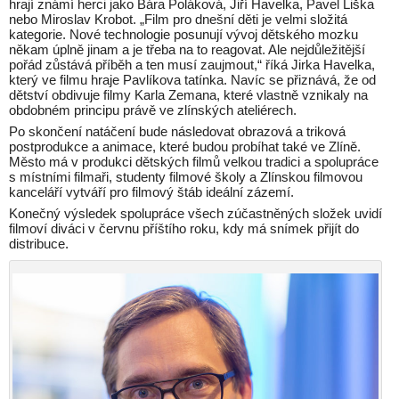
hrají známí herci jako Bára Poláková, Jiří Havelka, Pavel Liška
nebo Miroslav Krobot. „Film pro dnešní děti je velmi složitá
kategorie. Nové technologie posunují vývoj dětského mozku
někam úplně jinam a je třeba na to reagovat. Ale nejdůležitější
pořád zůstává příběh a ten musí zaujmout,“ říká Jirka Havelka,
který ve filmu hraje Pavlíkova tatínka. Navíc se přiznává, že od
dětství obdivuje filmy Karla Zemana, které vlastně vznikaly na
obdobném principu právě ve zlínských ateliérech.
Po skončení natáčení bude následovat obrazová a triková
postprodukce a animace, které budou probíhat také ve Zlíně.
Město má v produkci dětských filmů velkou tradici a spolupráce
s místními filmaři, studenty filmové školy a Zlínskou filmovou
kanceláří vytváří pro filmový štáb ideální zázemí.
Konečný výsledek spolupráce všech zúčastněných složek uvidí
filmoví diváci v červnu příštího roku, kdy má snímek přijít do
distribuce.