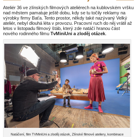
Ateliér 36 ve zlínských filmových ateliérech na kublovském vršku
nad městem pamatuje ještě dobu, kdy se tu točily reklamy na
výrobky firmy Baťa. Tento prostor, někdy také nazývaný Velký
ateliér, nebyl dlouhá léta v provozu. Pracovní ruch do něj vrátil až
letos v listopadu filmový štáb, který zde natáčí hranou část
nového rodinného filmu
TvMiniUni a zloděj otázek
.
Natáčení, film TVMiniUni a zloděj otázek, Zlínské filmové ateliery, kombinace