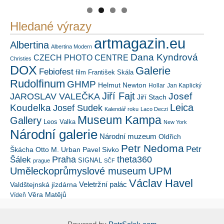
Hledané výrazy
artmagazin.eu
Albertina
Albertina Modern
Dana Kyndrová
CZECH PHOTO CENTRE
Christies
DOX
Galerie
Febiofest
film
František Skála
Rudolfinum
GHMP
Helmut Newton
Hollar
Jan Kaplický
Jiří Fajt
Josef
JAROSLAV VALEČKA
Jiří Stach
Leica
Koudelka
Josef Sudek
Kalendář roku
Laco Deczi
Museum Kampa
Gallery
Leos Valka
New York
Národní galerie
Národní muzeum
Oldřich
Petr Nedoma
Petr
Škácha
Otto M. Urban
Pavel Sivko
Šálek
Praha
theta360
SIGNAL
prague
SČF
UPM
Uměleckoprůmyslové museum
Václav Havel
Veletržní palác
Valdštejnská jízdárna
Věra Matějů
Vídeň