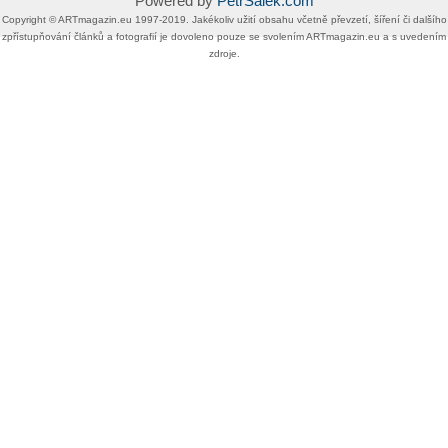
Powered by
PetrSalek.com
Copyright ©​ ​​ARTmagazin.eu ​1997-2019​.​ Jakékoliv užití obsahu včetně převzetí, šíření či dalšího
zpřístupňování článků a fotografií je dovoleno pouze se svolením ​ARTmagazin.eu​ ​a s uvedením
zdroje.