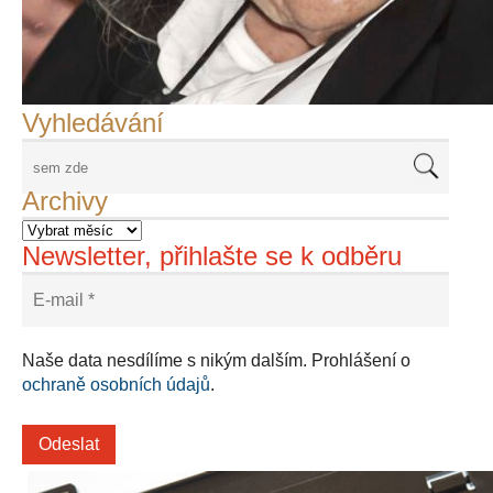
František Skála - film Veřejný prostor
Adriena Šimotová
Richard Štipl v Benátkách
Langweiluv model v Praze
Japanolog Petr Geisler, foto: Petr Šálek
©Frank Kortan,Yellow Shark, portrét Franka Zappy
Nové Svatovítské varhany
Vyhledávání
Archivy
Newsletter, přihlašte se k odběru
Naše data nesdílíme s nikým dalším. Prohlášení o
ochraně osobních údajů
.