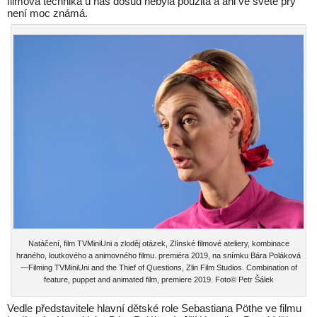
filmová technika u nás dosud nebyla použita a ani ve světě prý
není moc známá.
Natáčení, film TVMiniUni a zloděj otázek, Zlínské filmové ateliery, kombinace
hraného, loutkového a animovného filmu. premiéra 2019, na snímku Bára Poláková
—Filming TVMiniUni and the Thief of Questions, Zlin Film Studios. Combination of
feature, puppet and animated film, premiere 2019. Foto© Petr Šálek
Vedle představitele hlavní dětské role Sebastiana Pöthe ve filmu