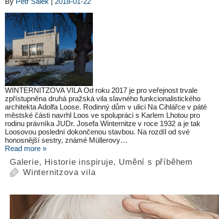
By
Petr Šálek
|
2018-01-22
WINTERNITZOVA VILA Od roku 2017 je pro veřejnost trvale
zpřístupněna druhá pražská vila slavného funkcionalistického
architekta Adolfa Loose. Rodinný dům v ulici Na Cihlářce v páté
městské části navrhl Loos ve spolupráci s Karlem Lhotou pro
rodinu právníka JUDr. Josefa Winternitze v roce 1932 a je tak
Loosovou poslední dokončenou stavbou. Na rozdíl od své
honosnější sestry, známé Müllerovy…
Read more »
Galerie
,
Historie inspiruje
,
Umění s příběhem
Winternitzova vila