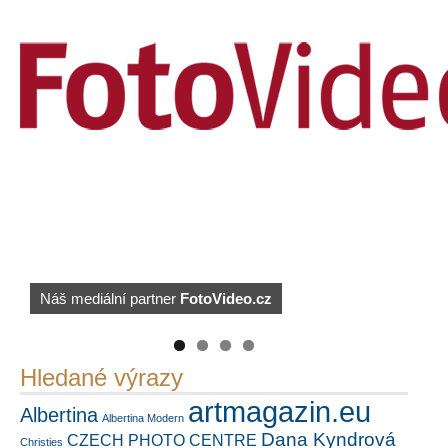
Náš mediální partner
FotoVideo.cz
PetrSalek.com
https://kuula.co/profile/PetrSalek/collections
Hledané výrazy
artmagazin.eu
Albertina
Albertina Modern
Dana Kyndrová
CZECH PHOTO CENTRE
Christies