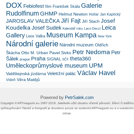
DOX
Galerie
Febiofest
film
František Skála
Rudolfinum
GHMP
Helmut Newton
Hollar
Jan Kaplický
Jiří Fajt
Josef
JAROSLAV VALEČKA
Jiří Stach
Leica
Koudelka
Josef Sudek
Kalendář roku
Laco Deczi
Museum Kampa
Gallery
Leos Valka
New York
Národní galerie
Národní muzeum
Oldřich
Petr Nedoma
Petr
Škácha
Otto M. Urban
Pavel Sivko
Šálek
Praha
theta360
SIGNAL
prague
SČF
UPM
Uměleckoprůmyslové museum
Václav Havel
Veletržní palác
Valdštejnská jízdárna
Věra Matějů
Vídeň
Powered by
PetrSalek.com
Copyright ©​ ​​ARTmagazin.eu ​1997-2019​.​ Jakékoliv užití obsahu včetně převzetí, šíření či dalšího
zpřístupňování článků a fotografií je dovoleno pouze se svolením ​ARTmagazin.eu​ ​a s uvedením
zdroje.