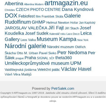
artmagazin.eu
Albertina
Albertina Modern
Dana Kyndrová
CZECH PHOTO CENTRE
Christies
DOX
Galerie
Febiofest
film
František Skála
Rudolfinum
GHMP
Helmut Newton
Hollar
Jan Kaplický
Jiří Fajt
Josef
JAROSLAV VALEČKA
Jiří Stach
Leica
Koudelka
Josef Sudek
Kalendář roku
Laco Deczi
Museum Kampa
Gallery
Leos Valka
New York
Národní galerie
Národní muzeum
Oldřich
Petr Nedoma
Petr
Škácha
Otto M. Urban
Pavel Sivko
Šálek
Praha
theta360
SIGNAL
prague
SČF
UPM
Uměleckoprůmyslové museum
Václav Havel
Veletržní palác
Valdštejnská jízdárna
Věra Matějů
Vídeň
Powered by
PetrSalek.com
Copyright ©​ ​​ARTmagazin.eu ​1997-2019​.​ Jakékoliv užití obsahu včetně převzetí, šíření či dalšího
zpřístupňování článků a fotografií je dovoleno pouze se svolením ​ARTmagazin.eu​ ​a s uvedením
zdroje.