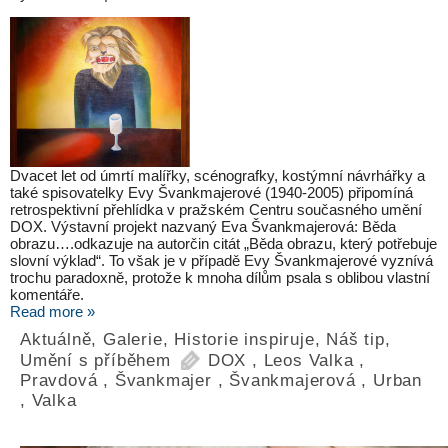
Dvacet let od úmrtí malířky, scénografky, kostýmní návrhářky a
také spisovatelky Evy Švankmajerové (1940-2005) připomíná
retrospektivní přehlídka v pražském Centru současného umění
DOX. Výstavní projekt nazvaný Eva Švankmajerová: Běda
obrazu….odkazuje na autorčin citát „Běda obrazu, který potřebuje
slovní výklad“. To však je v případě Evy Švankmajerové vyznívá
trochu paradoxně, protože k mnoha dílům psala s oblibou vlastní
komentáře.
Read more »
Aktuálně
,
Galerie
,
Historie inspiruje
,
Náš tip
,
Umění s příběhem
DOX
,
Leos Valka
,
Pravdová
,
Švankmajer
,
Švankmajerová
,
Urban
,
Valka