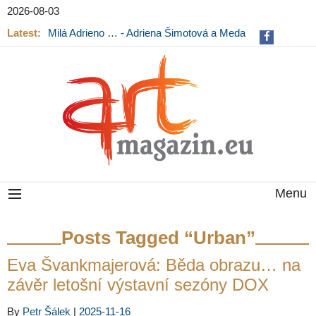
2026-08-03
Latest:
Milá Adrieno … - Adriena Šimotová a Meda
Mládková na výstavě v Museu Kampa
Menu
Posts Tagged “Urban”
Eva Švankmajerová: Běda obrazu… na
závěr letošní výstavní sezóny DOX
By
Petr Šálek
|
2025-11-16