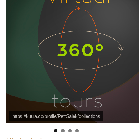
PetrSalek.com
https://kuula.co/profile/PetrSalek/collections
Náš mediální partner
FotoVideo.cz