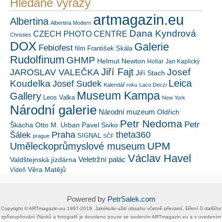
Hledané výrazy
artmagazin.eu
Albertina
Albertina Modern
Dana Kyndrová
CZECH PHOTO CENTRE
Christies
DOX
Galerie
Febiofest
film
František Skála
Rudolfinum
GHMP
Helmut Newton
Hollar
Jan Kaplický
Jiří Fajt
Josef
JAROSLAV VALEČKA
Jiří Stach
Leica
Koudelka
Josef Sudek
Kalendář roku
Laco Deczi
Museum Kampa
Gallery
Leos Valka
New York
Národní galerie
Národní muzeum
Oldřich
Petr Nedoma
Petr
Škácha
Otto M. Urban
Pavel Sivko
Šálek
Praha
theta360
SIGNAL
prague
SČF
UPM
Uměleckoprůmyslové museum
Václav Havel
Veletržní palác
Valdštejnská jízdárna
Věra Matějů
Vídeň
Powered by
PetrSalek.com
Copyright ©​ ​​ARTmagazin.eu ​1997-2019​.​ Jakékoliv užití obsahu včetně převzetí, šíření či dalšího
zpřístupňování článků a fotografií je dovoleno pouze se svolením ​ARTmagazin.eu​ ​a s uvedením