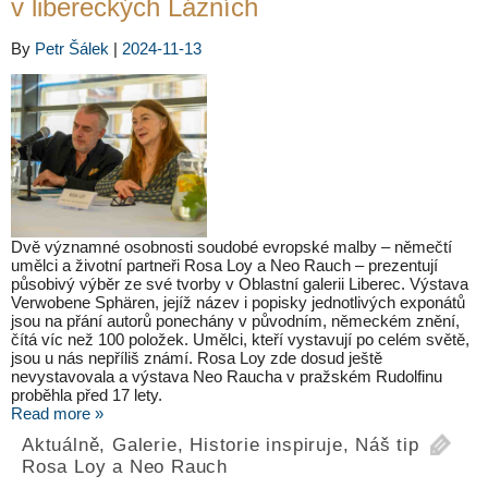
v libereckých Lázních
By
Petr Šálek
|
2024-11-13
Dvě významné osobnosti soudobé evropské malby – němečtí
umělci a životní partneři Rosa Loy a Neo Rauch – prezentují
působivý výběr ze své tvorby v Oblastní galerii Liberec. Výstava
Verwobene Sphären, jejíž název i popisky jednotlivých exponátů
jsou na přání autorů ponechány v původním, německém znění,
čítá víc než 100 položek. Umělci, kteří vystavují po celém světě,
jsou u nás nepříliš známí. Rosa Loy zde dosud ještě
nevystavovala a výstava Neo Raucha v pražském Rudolfinu
proběhla před 17 lety.
Read more »
Aktuálně
,
Galerie
,
Historie inspiruje
,
Náš tip
Rosa Loy a Neo Rauch