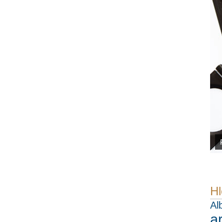
Hl
Al
a