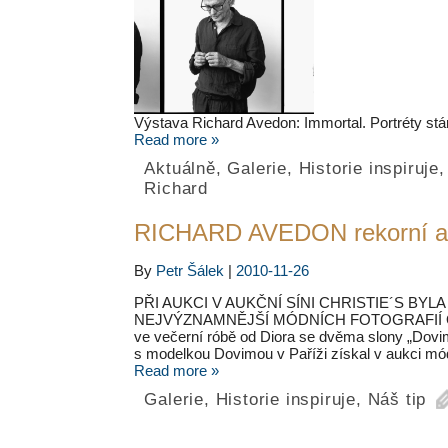
Výstava Richard Avedon: Immortal. Portréty stá
Read more »
Aktuálně
,
Galerie
,
Historie inspiruje
Richard
RICHARD AVEDON rekorní au
By
Petr Šálek
|
2010-11-26
PŘI AUKCI V AUKČNÍ SÍNI CHRISTIE´S BY
NEJVÝZNAMNĚJŠÍ MÓDNÍCH FOTOGRAFIÍ OD
ve večerní róbě od Diora se dvěma slony „Dovim
s modelkou Dovimou v Paříži získal v aukci m
Read more »
Galerie
,
Historie inspiruje
,
Náš tip