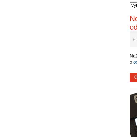
Ne
o
Naš
o
o