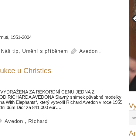
rnutí, 1951-2004
,
Náš tip
,
Umění s příběhem
Avedon
,
kce u Christies
LA VYDRAŽENA ZA REKORDNÍ CENU JEDNA Z
 RICHARDA AVEDONA Slavný snímek půvabné modelky
a With Elephants“, který vytvořil Richard Avedon v roce 1955
Vy
ódní dům Dior za 841.000 eur….
Avedon
,
Richard
Ar