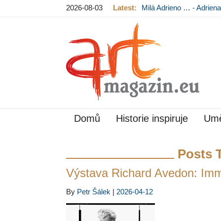
2026-08-03
Latest:
Milá Adrieno … - Adrie
Mládková na výstavě v
Domů
Historie inspiruje
Umě
Posts 
Výstava Richard Avedon: Immo
By
Petr Šálek
|
2026-04-12