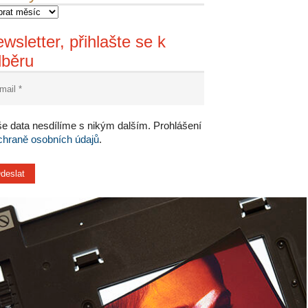
wsletter, přihlašte se k
dběru
e data nesdílíme s nikým dalším. Prohlášení
chraně osobních údajů
.