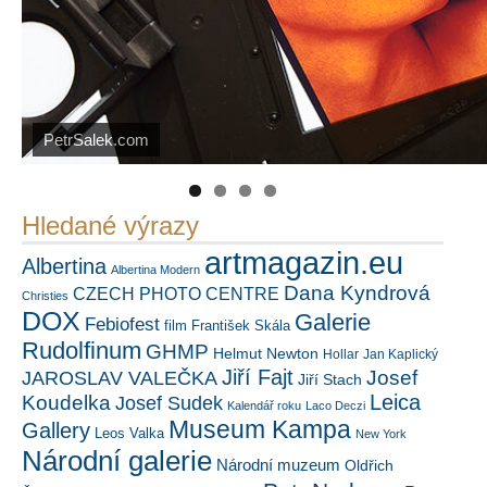
PetrSalek.com
https://kuula.co/profile/PetrSalek/collections
Náš mediální partner
FotoVideo.cz
Hledané výrazy
artmagazin.eu
Albertina
Albertina Modern
Dana Kyndrová
CZECH PHOTO CENTRE
Christies
DOX
Galerie
Febiofest
film
František Skála
Rudolfinum
GHMP
Helmut Newton
Hollar
Jan Kaplický
Jiří Fajt
Josef
JAROSLAV VALEČKA
Jiří Stach
Leica
Koudelka
Josef Sudek
Kalendář roku
Laco Deczi
Museum Kampa
Gallery
Leos Valka
New York
Národní galerie
Národní muzeum
Oldřich