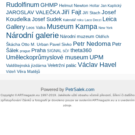
Rudolfinum
GHMP
Helmut Newton
Hollar
Jan Kaplický
Jiří Fajt
Josef
JAROSLAV VALEČKA
Jiří Stach
Leica
Koudelka
Josef Sudek
Kalendář roku
Laco Deczi
Museum Kampa
Gallery
Leos Valka
New York
Národní galerie
Národní muzeum
Oldřich
Petr Nedoma
Petr
Škácha
Otto M. Urban
Pavel Sivko
Šálek
Praha
theta360
SIGNAL
prague
SČF
UPM
Uměleckoprůmyslové museum
Václav Havel
Veletržní palác
Valdštejnská jízdárna
Věra Matějů
Vídeň
Powered by
PetrSalek.com
Copyright ©​ ​​ARTmagazin.eu ​1997-2019​.​ Jakékoliv užití obsahu včetně převzetí, šíření či dalšího
zpřístupňování článků a fotografií je dovoleno pouze se svolením ​ARTmagazin.eu​ ​a s uvedením
zdroje.