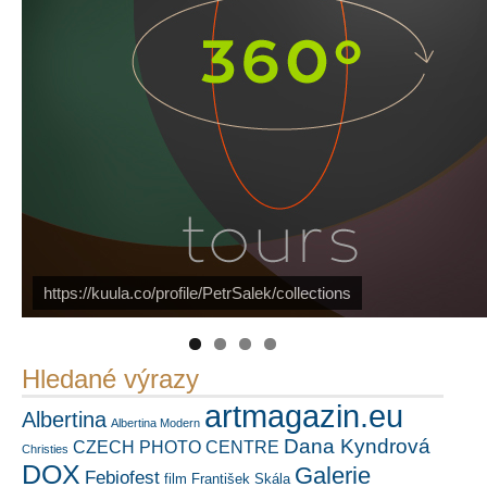
https://kuula.co/profile/PetrSalek/collections
PetrSalek.com
Náš mediální partner
FotoVideo.cz
Hledané výrazy
artmagazin.eu
Albertina
Albertina Modern
Dana Kyndrová
CZECH PHOTO CENTRE
Christies
DOX
Galerie
Febiofest
film
František Skála