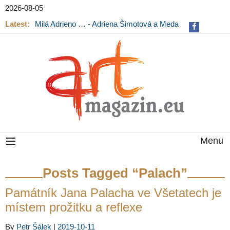
2026-08-05
Latest:
Milá Adrieno … - Adriena Šimotová a Meda
Mládková na výstavě v Museu Kampa
Menu
Posts Tagged “Palach”
Památník Jana Palacha ve Všetatech je
místem prožitku a reflexe
By
Petr Šálek
|
2019-10-11