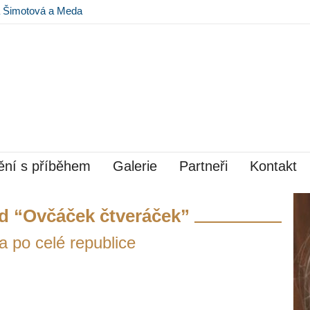
na Šimotová a Meda
 Museu Kampa
ní s příběhem
Galerie
Partneři
Kontakt
d “Ovčáček čtveráček”
a po celé republice