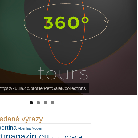
PetrSalek.com
https://kuula.co/profile/PetrSalek/collections
Náš mediální partner
FotoVideo.cz
edané výrazy
bertina
Albertina Modern
rtmagazin.eu
CZECH