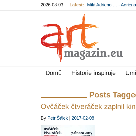
2026-08-03
Latest:
Milá Adrieno … - Adrie
Mládková na výstavě v
Domů
Historie inspiruje
Umě
Posts Tagge
Ovčáček čtveráček zaplnil kin
By
Petr Šálek
|
2017-02-08