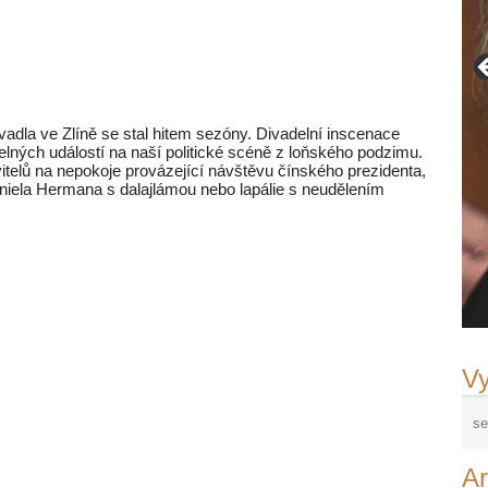
adla ve Zlíně se stal hitem sezóny. Divadelní inscenace
elných událostí na naší politické scéně z loňského podzimu.
itelů na nepokoje provázející návštěvu čínského prezidenta,
aniela Hermana s dalajlámou nebo lapálie s neudělením
Vy
Ar