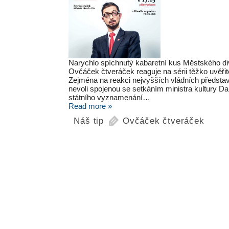
Narychlo spíchnutý kabaretní kus Městského div
Ovčáček čtveráček reaguje na sérii těžko uvěřit
Zejména na reakci nejvyšších vládních představ
nevoli spojenou se setkáním ministra kultury D
státního vyznamenání…
Read more »
Náš tip
Ovčáček čtveráček