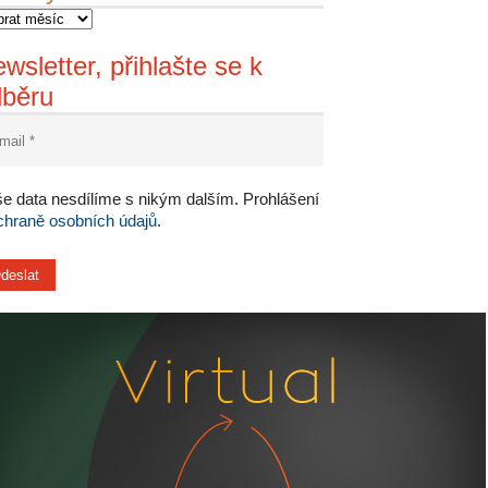
wsletter, přihlašte se k
dběru
e data nesdílíme s nikým dalším. Prohlášení
chraně osobních údajů
.