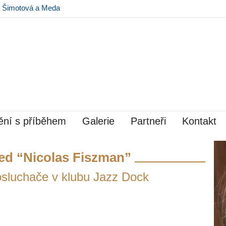
na Šimotová a Meda
 Museu Kampa
ní s příběhem
Galerie
Partneři
Kontakt
ed “Nicolas Fiszman”
posluchače v klubu Jazz Dock