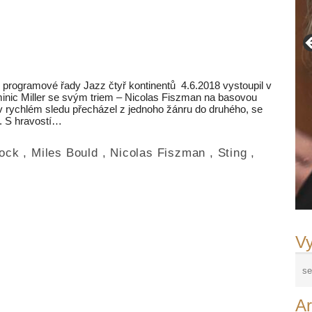
i programové řady Jazz čtyř kontinentů 4.6.2018 vystoupil v
inic Miller se svým triem – Nicolas Fiszman na basovou
 v rychlém sledu přecházel z jednoho žánru do druhého, se
ů. S hravostí…
ock
,
Miles Bould
,
Nicolas Fiszman
,
Sting
,
Vy
Ar