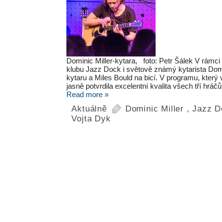
Dominic Miller-kytara, foto: Petr Šálek V rámc
klubu Jazz Dock i světově známý kytarista Dom
kytaru a Miles Bould na bicí. V programu, který
jasně potvrdila excelentní kvalita všech tří hráč
Read more »
Aktuálně
Dominic Miller
,
Jazz D
Vojta Dyk