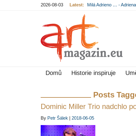
2026-08-03
Latest:
Milá Adrieno … - Adrie
Mládková na výstavě v
Domů
Historie inspiruje
Umě
Posts Tagg
Dominic Miller Trio nadchlo 
By
Petr Šálek
|
2018-06-05