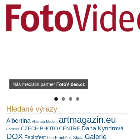
Náš mediální partner
PetrSalek.com
https://kuula.co/profile/PetrSalek/collections
FotoVideo.cz
Hledané výrazy
artmagazin.eu
Albertina
Albertina Modern
Dana Kyndrová
CZECH PHOTO CENTRE
Christies
DOX
Galerie
Febiofest
film
František Skála