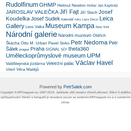
Rudolfinum
GHMP
Helmut Newton
Hollar
Jan Kaplický
Jiří Fajt
Josef
JAROSLAV VALEČKA
Jiří Stach
Leica
Koudelka
Josef Sudek
Kalendář roku
Laco Deczi
Museum Kampa
Gallery
Leos Valka
New York
Národní galerie
Národní muzeum
Oldřich
Petr Nedoma
Petr
Škácha
Otto M. Urban
Pavel Sivko
Šálek
Praha
theta360
SIGNAL
prague
SČF
UPM
Uměleckoprůmyslové museum
Václav Havel
Veletržní palác
Valdštejnská jízdárna
Věra Matějů
Vídeň
Powered by
PetrSalek.com
Copyright ©​ ​​ARTmagazin.eu ​1997-2019​.​ Jakékoliv užití obsahu včetně převzetí, šíření či dalšího
zpřístupňování článků a fotografií je dovoleno pouze se svolením ​ARTmagazin.eu​ ​a s uvedením
zdroje.