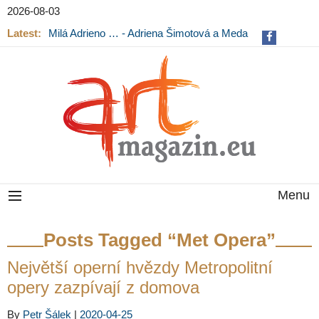
2026-08-03
Latest:
Milá Adrieno … - Adriena Šimotová a Meda
Mládková na výstavě v Museu Kampa
Menu
Posts Tagged “Met Opera”
Největší operní hvězdy Metropolitní
opery zazpívají z domova
By
Petr Šálek
|
2020-04-25