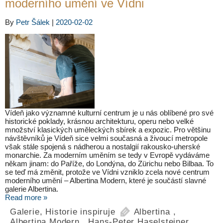
moderního umění ve Vídni
By
Petr Šálek
|
2020-02-02
Vídeň jako významné kulturní centrum je u nás oblíbené pro své
historické poklady, krásnou architekturu, operu nebo velké
množství klasických uměleckých sbírek a expozic. Pro většinu
návštěvníků je Vídeň sice velmi současná a živoucí metropole
však stále spojená s nádherou a nostalgií rakousko-uherské
monarchie. Za moderním uměním se tedy v Evropě vydáváme
někam jinam: do Paříže, do Londýna, do Zürichu nebo Bilbaa. To
se teď má změnit, protože ve Vídni vzniklo zcela nové centrum
moderního umění – Albertina Modern, které je součástí slavné
galerie Albertina.
Read more »
Galerie
,
Historie inspiruje
Albertina
,
Albertina Modern
,
Hans-Peter Haselsteiner
,