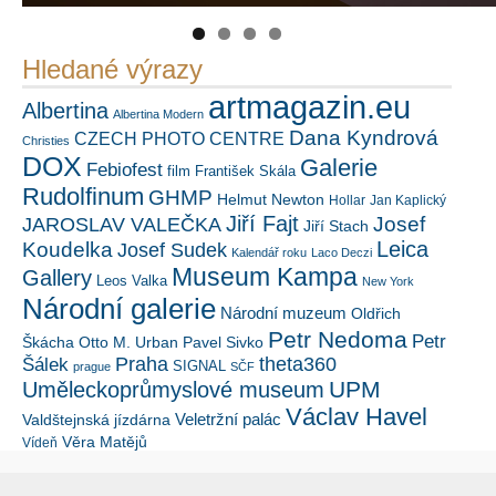
Hledané výrazy
artmagazin.eu
Albertina
Albertina Modern
Dana Kyndrová
CZECH PHOTO CENTRE
Christies
DOX
Galerie
Febiofest
film
František Skála
Rudolfinum
GHMP
Helmut Newton
Hollar
Jan Kaplický
Jiří Fajt
Josef
JAROSLAV VALEČKA
Jiří Stach
Leica
Koudelka
Josef Sudek
Kalendář roku
Laco Deczi
Museum Kampa
Gallery
Leos Valka
New York
Národní galerie
Národní muzeum
Oldřich
Petr Nedoma
Petr
Škácha
Otto M. Urban
Pavel Sivko
Šálek
Praha
theta360
SIGNAL
prague
SČF
UPM
Uměleckoprůmyslové museum
Václav Havel
Veletržní palác
Valdštejnská jízdárna
Věra Matějů
Vídeň