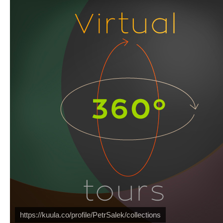
PetrSalek.com
https://kuula.co/profile/PetrSalek/collections
Náš mediální partner
FotoVideo.cz