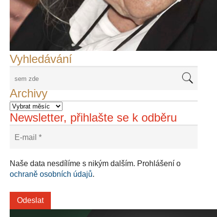
František Skála - film Veřejný prostor
Adriena Šimotová
Richard Štipl v Benátkách
Langweiluv model v Praze
Japanolog Petr Geisler, foto: Petr Šálek
©Frank Kortan,Yellow Shark, portrét Franka Zappy
Nové Svatovítské varhany
Vyhledávání
Archivy
Newsletter, přihlašte se k odběru
Naše data nesdílíme s nikým dalším. Prohlášení o
ochraně osobních údajů
.