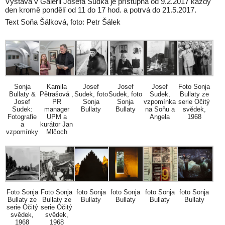
Výstava v Galerii Josefa Sudka je přístupná od 9.2.2017 každý
den kromě pondělí od 11 do 17 hod. a potrvá do 21.5.2017.
Text Soňa Šálková, foto: Petr Šálek
Sonja
Kamila
Josef
Josef
Josef
Foto Sonja
Bullaty &
Pětrašová ,
Sudek, foto
Sudek, foto
Sudek,
Bullaty ze
Josef
PR
Sonja
Sonja
vzpomínka
serie Očitý
Sudek:
manager
Bullaty
Bullaty
na Soňu a
svědek,
Fotografie
UPM a
Angela
1968
a
kurátor Jan
vzpomínky
Mlčoch
Foto Sonja
Foto Sonja
foto Sonja
foto Sonja
foto Sonja
foto Sonja
Bullaty ze
Bullaty ze
Bullaty
Bullaty
Bullaty
Bullaty
serie Očitý
serie Očitý
svědek,
svědek,
1968
1968