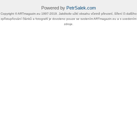
Powered by
PetrSalek.com
Copyright ©​ ​​ARTmagazin.eu ​1997-2019​.​ Jakékoliv užití obsahu včetně převzetí, šíření či dalšího
zpřístupňování článků a fotografií je dovoleno pouze se svolením ​ARTmagazin.eu​ ​a s uvedením
zdroje.