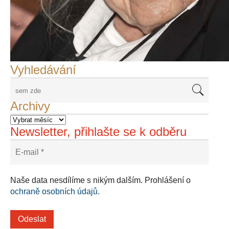
František Skála - film Veřejný prostor
Adriena Šimotová
Richard Štipl v Benátkách
Langweiluv model v Praze
Japanolog Petr Geisler, foto: Petr Šálek
©Frank Kortan,Yellow Shark, portrét Franka Zappy
Nové Svatovítské varhany
Vyhledávání
Archivy
Newsletter, přihlašte se k odběru
Naše data nesdílíme s nikým dalším. Prohlášení o
ochraně osobních údajů
.