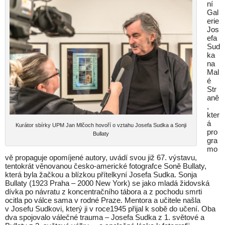
ní
Gal
erie
Jos
efa
Sud
ka
na
Mal
é
Str
aně
,
kter
á
Kurátor sbírky UPM Jan Mlčoch hovoří o vztahu Josefa Sudka a Sonji
pro
Bullaty
gra
mo
vě propaguje opomíjené autory, uvádí svou již 67. výstavu,
tentokrát věnovanou česko-americké fotografce Soně Bullaty,
která byla žačkou a blízkou přítelkyní Josefa Sudka. Sonja
Bullaty (1923 Praha – 2000 New York) se jako mladá židovská
dívka po návratu z koncentračního tábora a z pochodu smrti
ocitla po válce sama v rodné Praze. Mentora a učitele našla
v Josefu Sudkovi, který ji v roce1945 přijal k sobě do učení. Oba
dva spojovalo válečné trauma – Josefa Sudka z 1. světové a