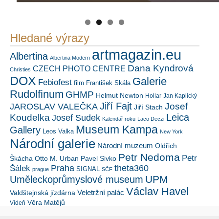
Hledané výrazy
artmagazin.eu
Albertina
Albertina Modern
Dana Kyndrová
CZECH PHOTO CENTRE
Christies
DOX
Galerie
Febiofest
film
František Skála
Rudolfinum
GHMP
Helmut Newton
Hollar
Jan Kaplický
Jiří Fajt
Josef
JAROSLAV VALEČKA
Jiří Stach
Leica
Koudelka
Josef Sudek
Kalendář roku
Laco Deczi
Museum Kampa
Gallery
Leos Valka
New York
Národní galerie
Národní muzeum
Oldřich
Petr Nedoma
Petr
Škácha
Otto M. Urban
Pavel Sivko
Šálek
Praha
theta360
SIGNAL
prague
SČF
UPM
Uměleckoprůmyslové museum
Václav Havel
Veletržní palác
Valdštejnská jízdárna
Věra Matějů
Vídeň