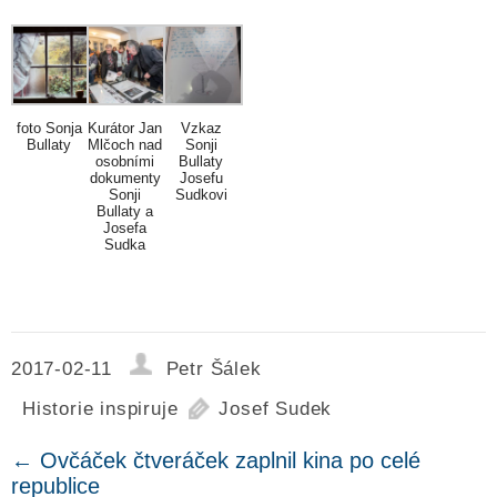
foto Sonja
Kurátor Jan
Vzkaz
Bullaty
Mlčoch nad
Sonji
osobními
Bullaty
dokumenty
Josefu
Sonji
Sudkovi
Bullaty a
Josefa
Sudka
2017-02-11
Petr Šálek
Historie inspiruje
Josef Sudek
←
Ovčáček čtveráček zaplnil kina po celé
republice