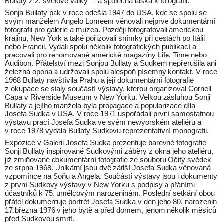
Bullaty z 2. světové války – a společná láska k fotografii.
Sonja Bullaty pak v roce odešla 1947 do USA, kde se spolu se
svým manželem Angelo Lomeem věnovali nejprve dokumentární
fotografii pro galerie a muzea. Později fotografovali americkou
krajinu, New York a také pořizovali snímky při cestách po Itálii
nebo Francii. Vydali spolu několik fotografických publikací a
pracovali pro renomované americké magazíny Life, Time nebo
Audibon. Přátelství mezi Sonjou Bullaty a Sudkem nepřerušila ani
železná opona a udržovali spolu alespoň písemný kontakt. V roce
1968 Bullaty navštívila Prahu a její dokumentární fotografie
z okupace se staly součástí výstavy, kterou organizoval Cornell
Capa v Riverside Museum v New Yorku. Velkou zásluhou Sonji
Bullaty a jejího manžela byla propagace a popularizace díla
Josefa Sudka v USA. V roce 1971 uspořádali první samostatnou
výstavu prací Josefa Sudka ve svém newyorském ateliéru a
v roce 1978 vydala Bullaty Sudkovu reprezentativní monografii.
Expozice v Galerii Josefa Sudka prezentuje barevné fotografie
Sonji Bullaty inspirované Sudkovými záběry z okna jeho ateliéru,
již zmiňované dokumentární fotografie ze souboru Očitý svědek
ze srpna 1968. Unikátní jsou dvě zátiší Josefa Sudka věnovaná
vzpomínce na Soňu a Angela. Součástí výstavy jsou i dokumenty
z první Sudkovy výstavy v New Yorku s podpisy a přáními
účastníků k 75. umělcovým narozeninám. Poslední setkání obou
přátel dokumentuje portrét Josefa Sudka v den jeho 80. narozenin
17.března 1976 v jeho bytě a před domem, jenom několik měsíců
před Sudkovou smrtí.