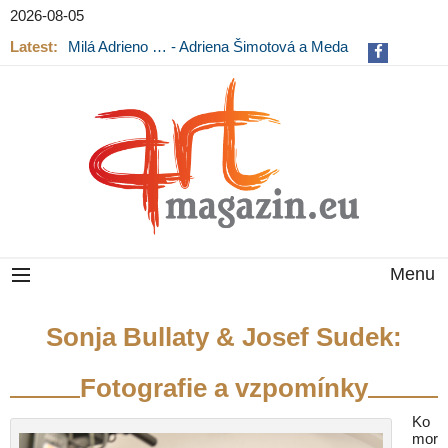
2026-08-05
Latest:
Milá Adrieno … - Adriena Šimotová a Meda
Mládková na výstavě v Museu Kampa
Menu
Sonja Bullaty & Josef Sudek:
Fotografie a vzpomínky
Ko
mor