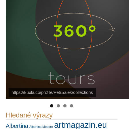
Náš mediální partner
FotoVideo.cz
https://kuula.co/profile/PetrSalek/collections
PetrSalek.com
Hledané výrazy
artmagazin.eu
Albertina
Albertina Modern