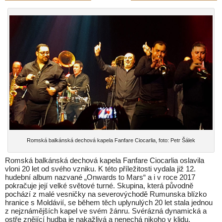
Romská balkánská dechová kapela Fanfare Ciocarlia, foto: Petr Šálek
Romská balkánská dechová kapela Fanfare Ciocarlia oslavila
vloni 20 let od svého vzniku. K této příležitosti vydala již 12.
hudební album nazvané „Onwards to Mars“ a i v roce 2017
pokračuje její velké světové turné. Skupina, která původně
pochází z malé vesničky na severovýchodě Rumunska blízko
hranice s Moldávií, se během těch uplynulých 20 let stala jednou
z nejznámějších kapel ve svém žánru. Svérázná dynamická a
ostře znějící hudba je nakažlivá a nenechá nikoho v klidu.