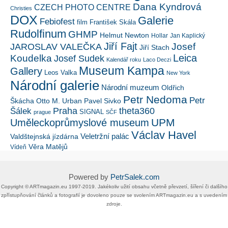
Dana Kyndrová
CZECH PHOTO CENTRE
Christies
DOX
Galerie
Febiofest
film
František Skála
Rudolfinum
GHMP
Helmut Newton
Hollar
Jan Kaplický
Jiří Fajt
Josef
JAROSLAV VALEČKA
Jiří Stach
Leica
Koudelka
Josef Sudek
Kalendář roku
Laco Deczi
Museum Kampa
Gallery
Leos Valka
New York
Národní galerie
Národní muzeum
Oldřich
Petr Nedoma
Petr
Škácha
Otto M. Urban
Pavel Sivko
Šálek
Praha
theta360
SIGNAL
prague
SČF
UPM
Uměleckoprůmyslové museum
Václav Havel
Veletržní palác
Valdštejnská jízdárna
Věra Matějů
Vídeň
Powered by
PetrSalek.com
Copyright ©​ ​​ARTmagazin.eu ​1997-2019​.​ Jakékoliv užití obsahu včetně převzetí, šíření či dalšího
zpřístupňování článků a fotografií je dovoleno pouze se svolením ​ARTmagazin.eu​ ​a s uvedením
zdroje.