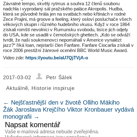
Závratné tempo, skvělý rytmus a souhra 12 členů souboru
nadchla i vyprodaný sál pražského paláce Akropolis. Hudba,
která se původně hrála jen na svatbách nebo křtinách v rodné
Zece Prajini, má groove a feeling, který osloví posluchače všech
věkových skupin i různého hudebního vkusu. Když v roce 1864
získali romští nevolníci v Rumunsku svobodu, tisíce jich odjely
do USA, kde se usadili v černošských ghettech. „Kdo se odváží
tvrdit, že naši soukmenovci nepomáhali v Americe vynalézt
jazz?“ říká Ioan, nejstarší člen Fanfare. Fanfare Ciocarlia získali v
roce 2006 prestižní žánrové ocenění BBC World Music Award.
Video zde:
https://youtu.be/aU7QjTVjA-o
2017-03-02
Petr Šálek
Aktuálně
,
Historie inspiruje
←
Nejšťastnější den v životě Olliho Mäkiho
Žák Jaroslava Krejčího Viktor Kronbauer vydává
monografii
→
Napsat komentář
Vaše e-mailová adresa nebude zveřejněna.